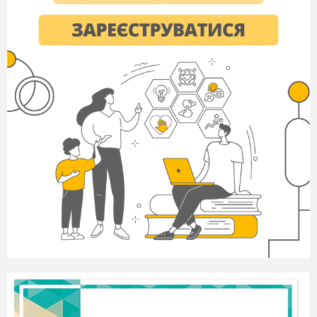
5
2,5
9. Установіть відповідність між символами
фізичних величин та одиницями вимірювання :
(1 бал)
фізична величина
одиниця
вимірювання
А
1
г
Б
M
2
г/моль
В
Vm
3
моль
Г
NA
4
л/моль
5
моль -1
ІІІ рівень