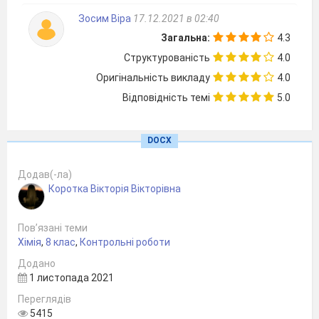
Б. ρ
Зосим Віра
17.12.2021 в 02:40
В. Vm
Загальна:
4.3
Г. m
Структурованість
4.0
6. Закон Авогадро застосовують лише для:
(0,5
Оригінальність викладу
4.0
балів)
Відповідність темі
5.0
А.
газів
Б.
рідин
DOCX
В.
твердих речовин
Г.
агрегатний стан не має значення
Додав(-ла)
Коротка Вікторія Вікторівна
ІІ рівень
Завдання 7 – 9 мають на меті встановлення
Пов’язані теми
відповідності. До кожного рядка позначеного
Хімія
,
8 клас
,
Контрольні роботи
літерою доберіть відповідник позначений
Додано
цифрою.
1 листопада 2021
7. Установіть відповідність між масою та
Переглядів
5415
кількістю речовини:
(1 бал)