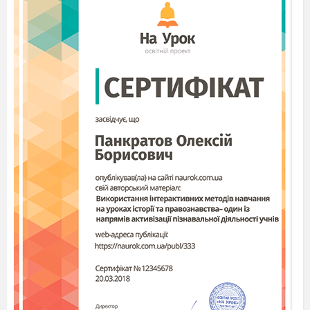
Завдання 10 – 12 передбачають певні
обчислення.
10. Скільки молекул і атомів міститься в:
а) цинк сульфіді кількістю речовини 2 моль
б) алюміній сульфаті кількістю речовини 1,5
моль?
(2 бала)
11. Обчислити масові частки кожного
хімічного елемента в сполуках: KMnO4 та
H3PO4.
(2 бала)
12.
Обчислити відносні густину метану CH4 за
повітрям та киснем.
(2 бала)