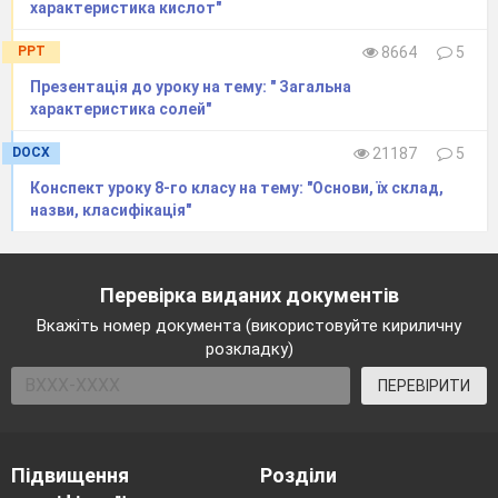
характеристика кислот"
Б. Молярна маса
В. Ню
PPT
8664
5
Г. Моль
Презентація до уроку на тему: " Загальна
5. Виберіть значення молярного об’єму газів:
характеристика солей"
(0,5 бала)
DOCX
21187
5
А. 11,2 л/моль
Конспект уроку 8-го класу на тему: "Основи, їх склад,
Б. 22,4 л/моль
назви, класифікація"
В. 6,02 л/моль
Г. 32 л/моль
Перевірка виданих документів
6. Стала Авогадро показує число частинок, які
Вкажіть номер документа (використовуйте кириличну
розкладку)
містяться в:
(0,5 бала)
А. 1 г речовини
ПЕРЕВІРИТИ
Б. 1 л речовини
В. 1 кг речовини
Підвищення
Розділи
Г. 1 моль речовини