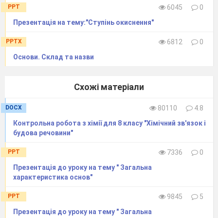
Г.
M
PPT
6045
0
2. Молярна маса алюміній оксиду дорівнює:
Презентація на тему:"Ступінь окиснення"
(0,5 бала)
PPTX
6812
0
А.
102 г
Основи. Склад та назви
Б.
10,2 г
В.
102 г/моль
Схожі матеріали
Г.
10,2 г моль
3. Позначте одиницю вимірювання кількості
DOCX
80110
4.8
речовини:
(0,5 бала)
Контрольна робота з хімії для 8 класу "Хімічний зв'язок і
А.
г
будова речовини"
Б.
моль
PPT
7336
0
В.
г/моль
Презентація до уроку на тему " Загальна
Г.
л/моль
характеристика основ"
4. Позначте назву одиниці виміру кількості
речовини:
(0,5 бала)
PPT
9845
5
А. Ро
Презентація до уроку на тему " Загальна