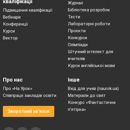
кваліфікації
Журнал
ІІ рівень
Бібліотека розробок
Підвищення кваліфікації
Завдання 7 – 9 мають на меті встановлення
Тести
Вебінари
відповідності. До кожного рядка позначеного
Лабораторні роботи
Конференції
літерою доберіть відповідник позначений
Проєкти
Курси
цифрою.
Конкурси
Вектор
7. Установіть відповідність між формулою
Олімпіади
Штучний інтелект для
газоподібної речовини та значенням її
вчителів
відносної густини за азотом:
(1 бал)
Курси англійської мови
газ
відносна густина
Про нас
Інше
А
CH4
1
0,57
Про «На Урок»
Вхід для учнів (naurok.ua)
Б
CO
2
2,28
Співпраця закладів освіти
Матеріали до свят
В
SO2
3
1
Конкурс «Фантастична
Г
Cl2
4
3
п’ятірка»
Зворотний зв'язок
5
2,5
8. Установіть відповідність між хімічним