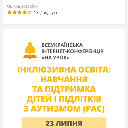
маса речовини
кількість
Оцінка розробки
4.3 (1 відгук)
речовини
А
водень (4 г)
1
2 моль
Б
фосфор (31 г)
2
0,5 моль
В
кальцій (20 г)
3
1 моль
Г
азот (5,6 г)
4
0,2 моль
5
0,4 моль
8. Установіть відповідність між формулою
газоподібної речовини та значенням її
відносної густини за азотом: (
1 бал)
газ
відносна густина
А
CH4
1
0,57
Б
CO
2
2,28
В
SO2
3
1
Г
Cl2
4
3