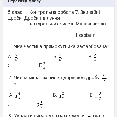
Перегляд файлу
5 клас Контрольна робота 7. Звичайні
дроби. Дроби і ділення
натуральних чисел. Мішані числа
І варіант
Яка частина прямокутника зафарбована?
А .
; Б.
; В.
; Г.
.
Яке із мішаних чисел дорівнює дробу
?
А .
; Б.
; В.
; Г.
.
Указати вираз для находження
від р