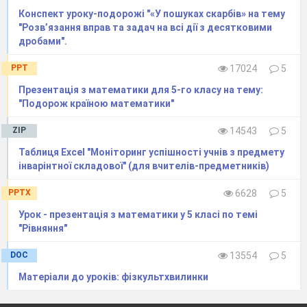
Конспект уроку-подорожі "«У пошуках скарбів» на тему
"Розв’язання вправ та задач на всі дії з десятковими
дробами".
PPT
17024
5
Презентація з математики для 5-го класу на тему:
"Подорож країною математики"
ZIP
14543
5
Таблиця Excel "Моніторинг успішності учнів з предмету
інварінтної складової" (для вчителів-предметників)
PPTX
6628
5
Урок - презентація з математики у 5 класі по темі
"Рівняння"
DOC
13554
5
Матеріали до уроків: фізкультхвилинки