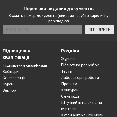
Перевірка виданих документів
Вкажіть номер документа (використовуйте кириличну
розкладку)
ПЕРЕВІРИТИ
Підвищення
Розділи
кваліфікації
Журнал
Бібліотека розробок
Підвищення кваліфікації
Тести
Вебінари
Лабораторні роботи
Конференції
Проєкти
Курси
Конкурси
Вектор
Олімпіади
Штучний інтелект для
вчителів
Курси англійської мови