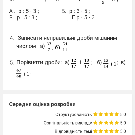
А . р : 5 ∙ 3 ; Б. р : 3 ∙ 5 ;
В. р : 5 : 3 ; Г. р ∙ 5 ∙ 3 .
Записати неправильні дроби мішаним
числом : а)
Порівняти дроби: а)
і
; б)
; в)
.
Накреслити координатний промінь.
Позначити на ньому дроби
Середня оцінка розробки
Структурованість
5.0
Оригінальність викладу
5.0
У класі 33 учні, з них
становлять
Відповідність темі
5.0