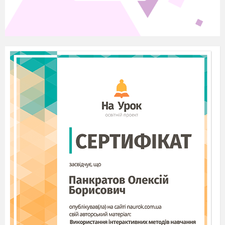
При яких натуральних значеннях
дріб
буде неправильним?