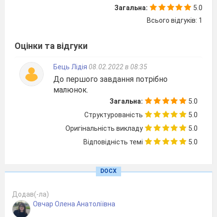
дівчатка. Скільки дівчаток навчається в
Загальна:
5.0
цьому класі?
Всього відгуків: 1
Оцінки та відгуки
У саду росте 45 груш, що становить
усіх дерев саду. Скільки всього дерев у
Бець Лідія
08.02.2022 в 08:35
саду?
До першого завдання потрібно
малюнок.
Загальна:
5.0
При яких натуральних значеннях
дріб
Структурованість
5.0
буде правильним?
Оригінальність викладу
5.0
Відповідність темі
5.0
5 клас Контрольна робота 7. Звичайні
DOCX
дроби. Дроби і ділення
натуральних чисел. Мішані числа
Додав(-ла)
Овчар Олена Анатоліївна
І І варіант