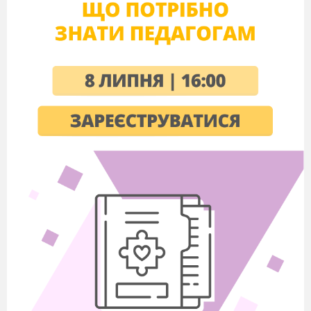
Порівняти дроби: а)
і
; б)
;
в)
.
Накреслити координатний промінь.
Позначити на ньому дроби
У Миколки 36 акваріумних рибок, з них
становлять неони. Скільки неонів
було у Миколки?
У магазині першого дня продали 30 кг
яблук, що становить
усіх яблук.
Скільки всього кілограмів яблук було у
магазині?