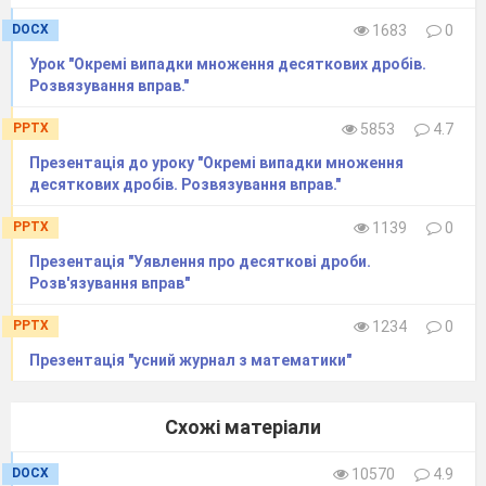
DOCX
1683
0
Урок "Окремі випадки множення десяткових дробів.
Розвязування вправ."
PPTX
5853
4.7
Презентація до уроку "Окремі випадки множення
десяткових дробів. Розвязування вправ."
PPTX
1139
0
Презентація "Уявлення про десяткові дроби.
Розв'язування вправ"
PPTX
1234
0
Презентація "усний журнал з математики"
Схожі матеріали
DOCX
10570
4.9