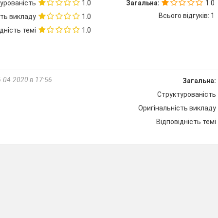
урованість
1.0
Загальна:
1.0
Всього відгуків: 1
сть викладу
1.0
ь пропуски, використовуючи графік функції.
дність темі
1.0
1.Якщо
х
= -2 , то
у
=

.
А) 2;
Б) 3;
В) 6;
Г) -2.
2.
Якщо
у
= 3, то
х =

.
.04.2020 в 17:56
Загальна:
Структурованість
знайда функцію пряма пропорційність:
Оригінальність викладу
2; В) у = 6х; Г) інша відповідь.
Відповідність темі
, якщо коефіцієнт
k
й;
В) дорівнює 0; Г) інша відповідь
1
0