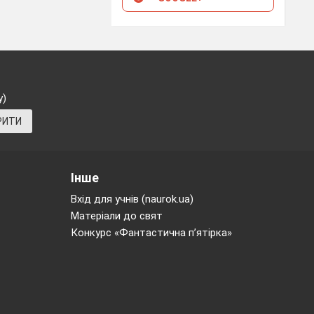
у)
РИТИ
Інше
Вхід для учнів (naurok.ua)
Матеріали до свят
Конкурс «Фантастична п’ятірка»