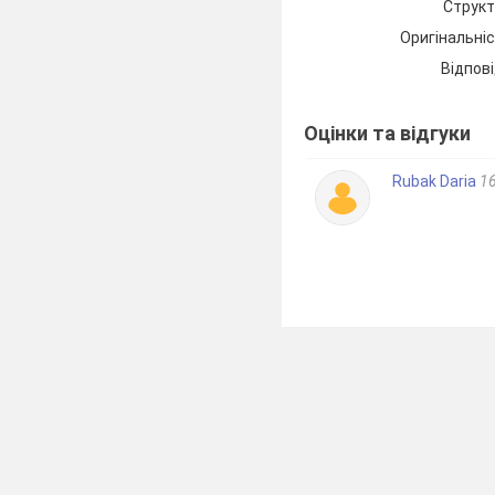
Структ
І рівень (по 1
балу)
Оригінальні
У завданнях 1—2 заповніт
Відпові
Оцінки та відгуки
Rubak Daria
16
А) 3;
Б) -3;
В) 6;
Г) -2.
3
.Серед поданих функцій 
А) у = -3х +8;
Б) у = 3х
+ 
2
4.
Функція
y
=
kx
b
спадає
+
А) додатний;
Б) від’ємни
5
.Заповніть таблицю.
х
0
у =
2
– х