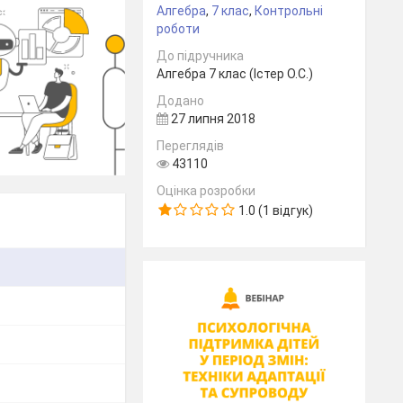
Алгебра
,
7 клас
,
Контрольні
роботи
До підручника
Алгебра 7 клас (Істер О.С.)
Додано
27 липня 2018
Переглядів
43110
Оцінка розробки
1.0 (1 відгук)