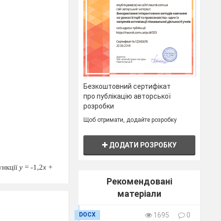
Безкоштовний сертифікат
про публікацію авторської
розробки
Щоб отримати, додайте розробку
ДОДАТИ РОЗРОБКУ
ункції
у
= -1,2
х
+
Рекомендовані
матеріали
DOCX
1695
0