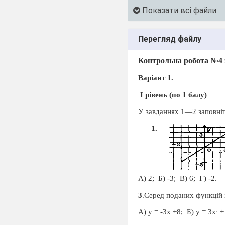
Показати всі файли
Перегляд файлу
Контрольна робота №
4
Варіант 1.
І рівень (по 1 балу)
У завданнях 1—2 заповніт
А) 2;
Б) -3;
В) 6;
Г) -2.
3
.Серед поданих функцій 
А) у = -3х +8;
Б) у = 3х
+ 
2