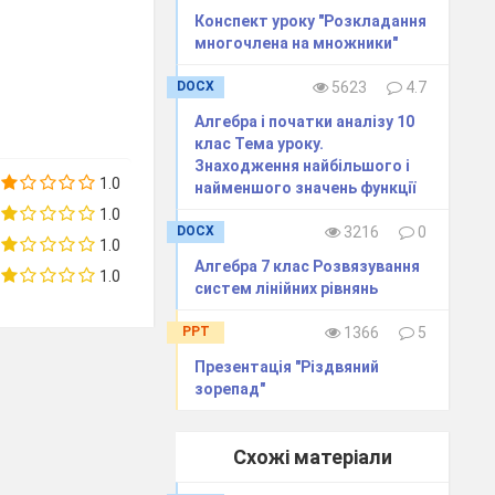
Конспект уроку "Розкладання
многочлена на множники"
DOCX
5623
4.7
Алгебра і початки аналізу 10
клас Тема уроку.
Знаходження найбільшого і
1.0
найменшого значень функції
1.0
DOCX
3216
0
1.0
Алгебра 7 клас Розвязування
1.0
систем лінійних рівнянь
PPT
1366
5
Презентація "Різдвяний
зорепад"
Схожі матеріали