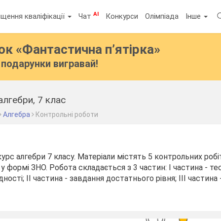
AI
щення кваліфікації
Чат
Конкурси
Олімпіада
Інше
бок
«Фантастична п’ятірка»
подарунки вигравай!
алгебри, 7 клас
Алгебра
Контрольні роботи
курс алгебри 7 класу. Матеріали містять 5 контрольних роб
 у формі ЗНО. Робота складається з 3 частин: І частина - т
ності; ІІ частина - завдання достатнього рівня; ІІІ частина