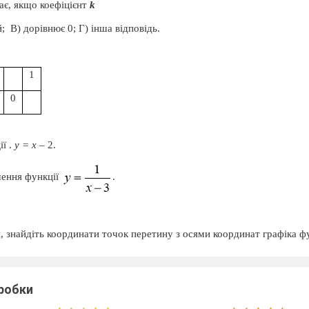
ає, якщо коефіцієнт
k
й;
В) дорівнює 0; Г) інша відповідь.
1
0
ії .
у = х
– 2.
чення функції
.
, знайдіть координати точок
перетину з осями координат графіка ф
з
теми «Функції».
зробки