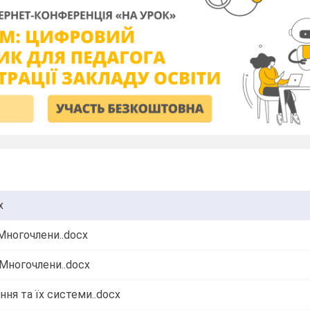
x
 Многочлени..docx
 Многочлени..docx
няння та їх системи..docx