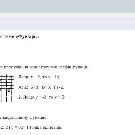
з
теми «Функції».
ь пропуски, використовуючи графік функції.
Якщо
х
= 2, то
у
=

;
А) 2;
Б) 3;
В) 6;
Г) -2.
2
. Якщо
у
= -3, то
x
=

;
знайда лінійну функцію:
2; В) у = 6х
; Г) інша відповідь.
3