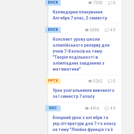
DOCX
7330
0
Календарне планування
Алгебра 7 клас, 2 семестр
DOCX
5086
4.9
Конспект уроку школи
олімпійського резерву для
ункції
у
= -0,5
х
+
учнів 7-8 класів на тему:
"Теорія подільності в
олімпіадних завданнях з
математики"
PPTX
5262
0
Урок узагальнення вивченого
за І семестр 7 класу
DOC
4416
4.9
Бінарний урок з алгебри та
укр.літератури для 7-го класу
на тему "Лінійна функція та її