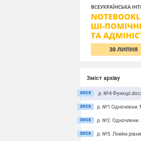
Зміст архіву
. р. №4 Функції.doc
DOCX
.р. №1 Одночлени.
DOCX
.р. №2. Одночлени.
DOCX
.р. №5. Лінійні рів
DOCX