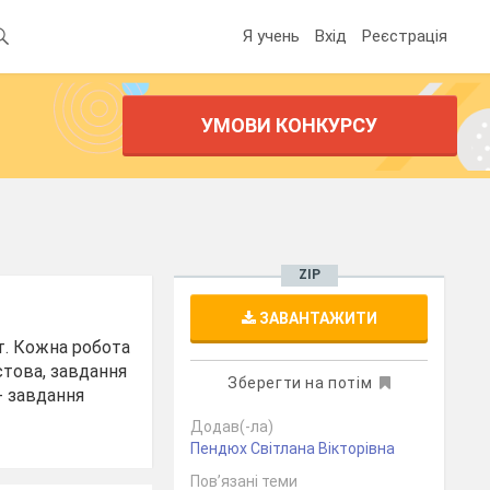
Я учень
Вхід
Реєстрація
УМОВИ КОНКУРСУ
ZIP
ЗАВАНТАЖИТИ
іт. Кожна робота
естова, завдання
Зберегти на потім
 - завдання
Додав(-ла)
Пендюх Світлана Вікторівна
Пов’язані теми