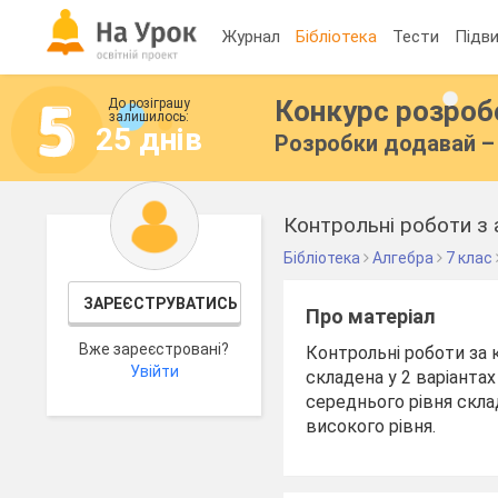
Журнал
Бібліотека
Тести
Підви
Конкурс розро
До розіграшу
залишилось:
25 днів
Розробки додавай – 
Контрольні роботи з 
Бібліотека
Алгебра
7 клас
ЗАРЕЄСТРУВАТИСЬ
Про матеріал
Вже зареєстровані?
Контрольні роботи за 
Увійти
складена у 2 варіантах
середнього рівня склад
високого рівня.