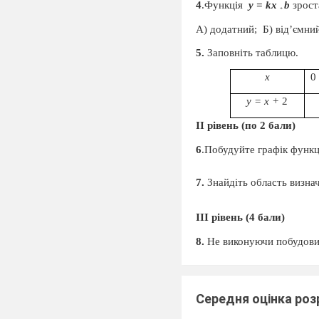
4
.Функція
y
=
kx
b
зрост
+
А) додатний;
Б) від’ємни
5.
Заповніть таблицю.
х
0
у = х +
2
II
рівень (по 2 бали)
6
.Побудуйте графік функц
7.
Знайдіть область визна
II
І рівень (4 бали)
8.
Не виконуючи побудови
6.
Контрольна робота №
4
Середня оцінка ро
Варіант 2.