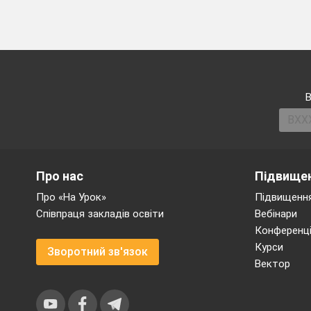
В
Про нас
Підвищен
Про «На Урок»
Підвищення
Співпраця закладів освіти
Вебінари
Конференці
Курси
Зворотний зв'язок
Вектор