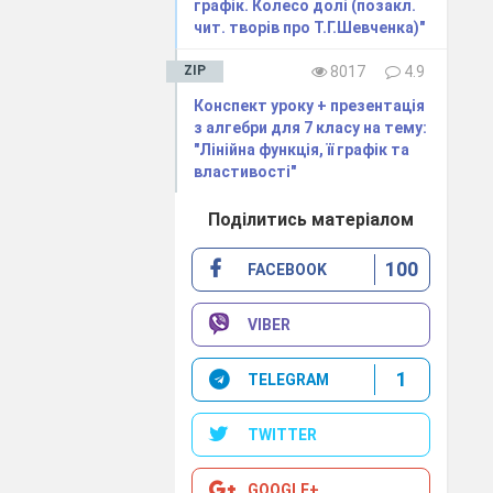
графік. Колесо долі (позакл.
чит. творів про Т.Г.Шевченка)"
ZIP
8017
4.9
Конспект уроку + презентація
з алгебри для 7 класу на тему:
"Лінійна функція, її графік та
властивості"
Поділитись матеріалом
100
FACEBOOK
VIBER
1
TELEGRAM
TWITTER
GOOGLE+