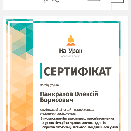
Апостроф
(
’
)
ставиться після
б, п, в,
м,ф, перед я, ю, є,
ї, які
позначають два звуки.
йа
,
йу
,
йе
,
йі
.
Напиши склади:
м’я, м’ю,
м’ї, в’я, в’є,