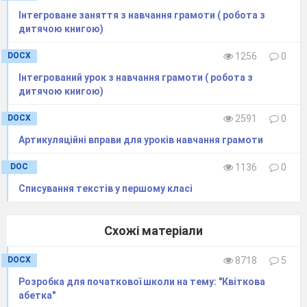
зроби
Інтегроване заняття з навчання грамоти ( робота з
дитячою книгою)
звуко-буквений аналіз
слів:
м’ячем,
в’юн, б’є,
DOCX
1256
0
п’ятак, солов’ї
Інтегрований урок з навчання грамоти ( робота з
дитячою книгою)
DOCX
2591
0
Артикуляційні вправи для уроків навчання грамоти
DOC
1136
0
Списування текстів у першому класі
Схожі матеріали
DOCX
8718
5
Розробка для початкової школи на тему: "Квіткова
абетка"