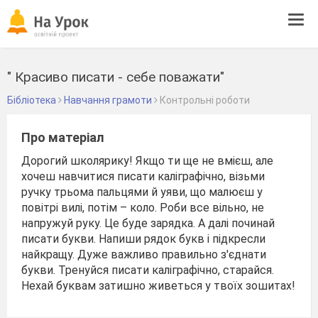
Tog
navi
" Красиво писати - себе поважати"
Бібліотека
Навчання грамоти
Контрольні роботи
Про матеріал
Дорогий школярику! Якщо ти ще не вмієш, але
хочеш навчитися писати каліграфічно, візьми
ручку трьома пальцями й уяви, що малюєш у
повітрі вилі, потім – коло. Роби все вільно, не
напружуй руку. Це буде зарядка. А далі починай
писати букви. Напиши рядок букв і підкресли
найкращу. Дуже важливо правильно з'єднати
букви. Тренуйся писати каліграфічно, старайся.
Нехай буквам затишно живеться у твоїх зошитах!