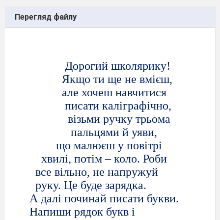
Перегляд файлу
Дорогий школярику!
Якщо ти ще не вмієш,
але хочеш навчитися
писати каліграфічно,
візьми ручку трьома
пальцями й уяви,
що малюєш у повітрі
хвилі, потім – коло. Роби
все вільно, не напружуй
руку. Це буде зарядка.
А далі починай писати букви.
Напиши рядок букв і