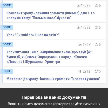
DOCX
14587
5
Конспект уроку навчання грамоти (письма) для 1-го
класу на тему: "Письмо малої букви ю"
DOCX
14832
5
Урок "Як хліб прийшов на стіл?"
DOCX
6463
5
Урок читання Тема. Закріплення знань про звук [ж],
букви Ж, ж («же»). Опрацювання народної казки
«Лисичка і Журавель». Урок-гра
DOC
2912
5
Матеріал до уроку Навчання грамоти "В гостях у казки"
9.
Ліс
Перевірка виданих документів
Шумить зелений ліс. На галявині
Вкажіть номер документа (використовуйте кириличну
великий дуб. Біля нього пригнулася