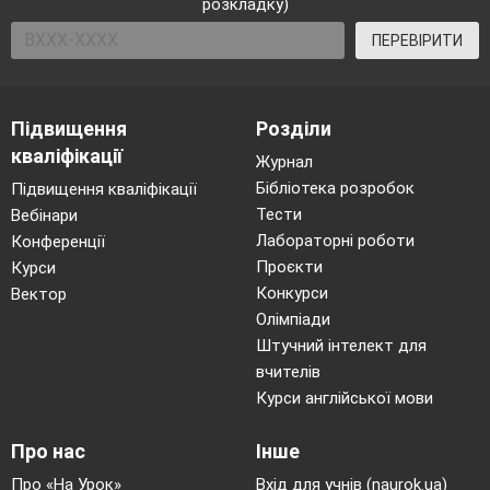
розкладку)
берізка.
Дуб захищає її від вітру. Він
ПЕРЕВІРИТИ
великий і сильний. Берізка тріпоче
листочками і радіє
.
Підвищення
Розділи
10.
Радість
кваліфікації
Біля школи росте верба. Ми
Журнал
Бібліотека розробок
Підвищення кваліфікації
приходимо
Тести
Вебінари
на неї дивитися. Яка вона гарна!
Лабораторні роботи
Конференції
Літають
мухи, гудуть джмелики.
Проєкти
Курси
Вони п'ють нектар. Усім дуже
Конкурси
Вектор
радісно. І ми радіємо, бо
Олімпіади
прийшла весна.
Штучний інтелект для
вчителів
11.
Прогулянка
Курси англійської мови
Ми йдемо в парк. Тетянка і Віра
Про нас
Інше
йдуть першими. У парку чисто і
Про «На Урок»
Вхід для учнів (naurok.ua)