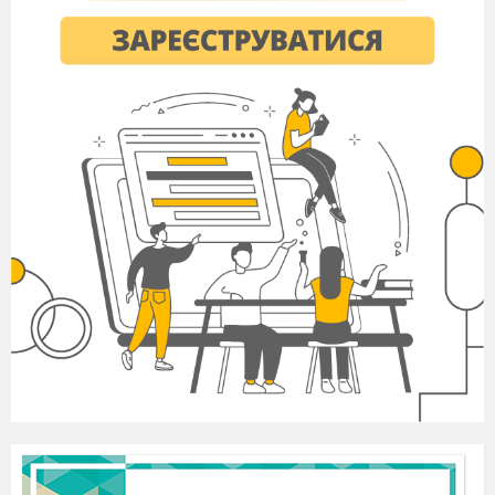
Американський соціолог Толкотт Парсонс
також виходив з «соціальної дії», коли
зазначав, що суспільство — це система, для
утворення якої служать норми, цінності і т. д.
Таким чином, поняття суспільства в
своєму історичному розвитку мало велику
кількість різних тлумачень залежно від
історичного періоду, а також концепцій і шкіл,
в межах яких воно формувалося.
В сучасній науковій літературі
суспільство визначають як сукупність всіх
способів взаємодії і форм об'єднання людей, в
яких виражається їх всебічна залежність
один від одного.
Основною важливою ознакою
суспільства
є
територія
, на якій
консолідуються соціальні зв'язки. Планета