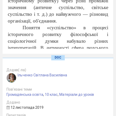
історичному розвитку) через різні проміжні
значення (античне суспільство, світське
суспільство і т. д.) до найвужчого — різновид
організації, об'єднання.
Поняття «суспільство» в процесі
історичного розвитку філософської і
соціологічної думки набувало різних
інтерпретацій. В античності сфера людського
існування ототожнювалася не з суспільством, а
DOC
з державою. У філософії Нового часу уявлення
про суспільство формувалися в межах теорії
Додав(-ла)
природного права і суспільного договору, де
Ільченко Світлана Василівна
зазначено, що виникнення держави і права є
результатом свідомої угоди між людьми.
Пов’язані теми
Пізніше Гегель відокремив громадянське
Громадянська освіта
,
10 клас
,
Матеріали до уроків
суспільство як сферу приватних (майнових та
Додано
12 листопада 2019
ін.) інтересів від держави. Основоположник
соціології як науки французький соціолог
Переглядів