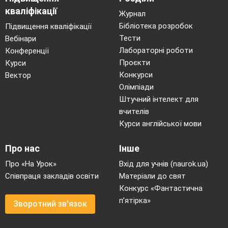
підсистем.
кваліфікації
Журнал
Соціальна система — це
Бібліотека розробок
Підвищення кваліфікації
складноорганізоване цілісне утворення,
Тести
Вебінари
впорядковане і пов'язане з сукупністю
Лабораторні роботи
Конференції
взаємодетермінованих зв'язків між його
Проєкти
Курси
елементами
.
Конкурси
Вектор
Можна виділити
ряд особливостей
, які
Олімпіади
притаманні соціальній
Штучний інтелект для
системі:
вчителів
Курси англійської мови
) цілісність, відносна завершеність
1
об'єкта його відносна єдність;
Про нас
Інше
2) наявність внутрішніх зв'язків;
Про «На Урок»
Вхід для учнів (naurok.ua)
3) наявність зовнішніх зв'язків з
Співпраця закладів освіти
Матеріали до свят
іншими об'єктами та системами;
Конкурс «Фантастична
п’ятірка»
4) має свою структуру, внутрішню
Зворотний зв'язок
будову;