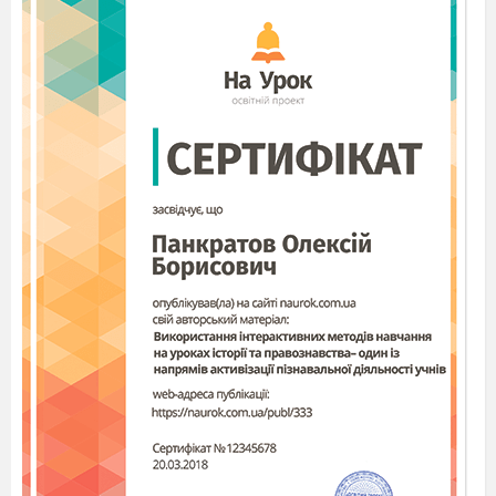
надає можливість багатьом спільностям людей
знайти свою екологічну нішу для забезпечення
життєвих потреб, життєдіяльності індивідів —
набути своїх неповторних рис, обумовлених
різноманітними кліматичними умовами і
природним ландшафтом.
Територія — основа соціального
простору, в якому розвиваються відносини і
взаємодія індивідів.
Здатність підтримувати і
відтворювати високу інтенсивність
внутрішніх зв'язків
—
інша ознака,
притаманна суспільству
.
Колективну
свідомість, наявність загальної волі, що
стоїть на перешкоді людському егоїзму,
Еміль Дюркгейм вважав основою стійкості і
єдності суспільства. Саме завдяки
фундаментальним цінностям, які