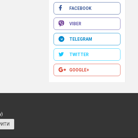
FACEBOOK
VIBER
TELEGRAM
TWITTER
GOOGLE+
у)
РИТИ