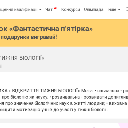
AI
щення кваліфікації
Чат
Конкурси
Олімпіада
Інше
бок
«Фантастична п’ятірка»
подарунки вигравай!
 ТИЖНЯ БІОЛОГІЇ»
ії
ІЙКА « ВІДКРИТТЯ ТИЖНЯ БІОЛОГІЇ» Мета: • навчальна - р
 про біологію як науку; • розвивальна - розвивати допитлив
я про значення біологічних наук в житті людини; • виховна
вищити мотивацію учнів до участі у тижні біології .