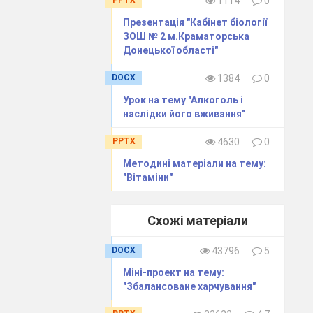
PPTX
1114
0
Презентація "Кабінет біології
ЗОШ № 2 м.Краматорська
Донецької області"
DOCX
1384
0
Урок на тему "Алкоголь і
наслідки його вживання"
PPTX
4630
0
Методині матеріали на тему:
"Вітаміни"
Схожі матеріали
DOCX
43796
5
Міні-проект на тему:
"Збалансоване харчування"