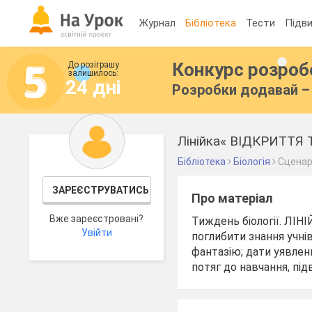
Журнал
Бібліотека
Тести
Підви
Конкурс розро
До розіграшу
залишилось:
24 дні
Розробки додавай – 
Лінійка« ВІДКРИТТЯ
Бібліотека
Біологія
Сценар
ЗАРЕЄСТРУВАТИСЬ
Про матеріал
Вже зареєстровані?
Тиждень біології. ЛІН
Увійти
поглибити знання учнів
фантазію; дати уявленн
потяг до навчання, під