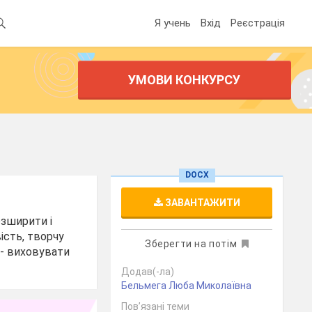
Я учень
Вхід
Реєстрація
УМОВИ КОНКУРСУ
DOCX
ЗАВАНТАЖИТИ
озширити і
ість, творчу
Зберегти на потім
 - виховувати
Додав(-ла)
Бельмега Люба Миколаївна
Пов’язані теми