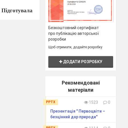
Підготувала
родознавстава
Безкоштовний сертифікат
ЗЗСО І-ІІ ст.
про публікацію авторської
розробки
МИКОЛАЇВНА
Щоб отримати, додайте розробку
ДОДАТИ РОЗРОБКУ
Рекомендовані
матеріали
PPTX
1523
0
ауку;
ення
про
Презентація " Первоцвіти –
безцінний дар природи"
 до участі у