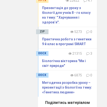
PPTX
22622
4.7
Презентація до уроку з
біології для учнів 8 - го класу
на тему: " Харчування і
здоров’я".
ZIP
5273
0
Практична робота з генетики
9 й клас в програмі SMART
DOCX
21315
3
Біологічна вікторина "Ми і
світ природи"
DOCX
6875
0
Методична розробка уроку –
презентації з біології на тему:
«Генетика людини»
Поділитись матеріалом