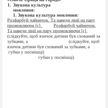
Звукова культура
мовлення:
1. Звукова культура мовлення:
Розфарбуй чайничок. Та наведи лінії на пару
промовляючи [с].
Розфарбуй чайничок.
Та наведи лінії на пару промовляючи [с].
(слідкуйте, щоб язичок дитини був схований за
зубками, а
(слідкуйте, щоб
язичок дитини був схований за зубками, а
губки у посмішці)
губки у посмішці)