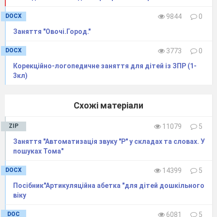
М/ гра: «Назви одним
словом»
DOCX
9844
0
Обведіть вище намальовані овочі та попросіть,
Заняття "Овочі.Город."
щоб дитина
Обведіть вище
намальовані овочі та попросіть, щоб дитина
DOCX
3773
0
назвала одним словом.
Корекційно-логопедичне заняття для дітей із ЗПР (1-
назвала одним словом.
3кл)
Схожі матеріали
ZIP
11079
5
Заняття "Автоматизація звуку "Р" у складах та словах. У
пошуках Тома"
DOCX
14399
5
Посібник"Артикуляційна абетка "для дітей дошкільного
віку
DOC
6081
5