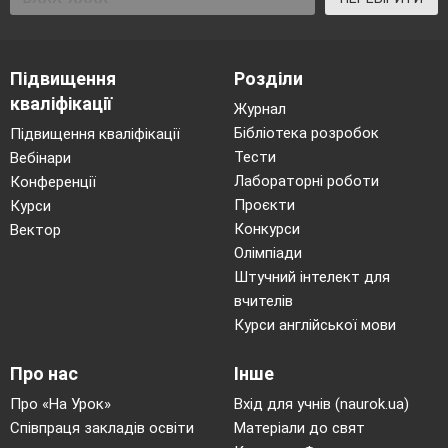
Підвищення
Розділи
кваліфікації
Журнал
Бібліотека розробок
Підвищення кваліфікації
Тести
Вебінари
Лабораторні роботи
Конференції
Проєкти
Курси
Конкурси
Вектор
Олімпіади
Штучний інтелект для
вчителів
Курси англійської мови
Про нас
Інше
Про «На Урок»
Вхід для учнів (naurok.ua)
Співпраця закладів освіти
Матеріали до свят