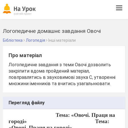
Tog
navi
Логопедичне домашнє завдання Овочі
Бібліотека
Логопедія
Інші матеріали
Про матеріал
Логопедичне завдання з теми Овочі дозволить
закріпити вдома пройдений матеріал,
повправлятись в звуковимові звука С, утворенні
множини іменників та вчитись узагальнювати.
Перегляд файлу
Тема: «Овочі. Праця на
городі»
Тема:
«Овочі. Праця на городі»