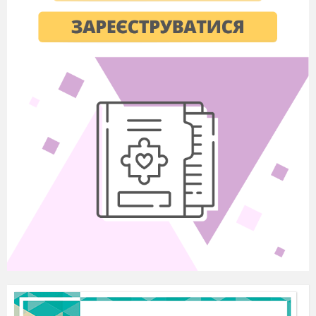
назвала одним словом.
Тема: «Овочі. Праця на
городі»
Тема:
«Овочі. Праця на городі»
Звукова культура
мовлення:
1. Звукова культура мовлення:
Розфарбуй чайничок. Та наведи лінії пару
промовляючи склади.
Розфарбуй
чайничок. Та наведи лінії пару промовляючи
склади.
(дитина повторює голосно склад за дорослим
декілька разів)
(дитина повторює
голосно склад за дорослим декілька разів)