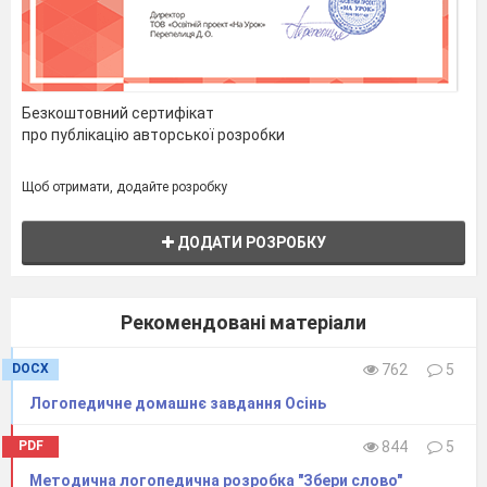
- _______________
-
______________
-
Безкоштовний сертифікат
_______________
- ______________
про публікацію авторської розробки
- _______________
-
Щоб отримати, додайте розробку
____________
-
ДОДАТИ РОЗРОБКУ
_______________
- ____________
Рекомендовані матеріали
- ______________
-
DOCX
762
5
____________
-
Логопедичне домашнє завдання Осінь
______________
- _____________
PDF
844
5
М/ гра: «Назви одним словом»
Методична логопедична розробка "Збери слово"