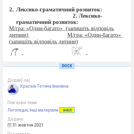
Лексико-граматичний розвиток:
2. Лексико-
граматичний розвиток:
М/гра: «Один-багато»
(запишіть відповідь
дитини)
М/гра: «Один-багато»
(запишіть відповідь дитини)
- _______________
-
DOCX
_____________
-
Додав(-ла)
_______________
- ______________
Красіна Тетяна Іванівна
Пов’язані теми
- _______________
-
Логопедія
,
Інші матеріали
ІНКЛ
______________
-
Додано
31 жовтня 2021
_______________
- _______________