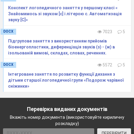
Конспект логопедичного заняття у першому класі «
Знайомимось зі звуком [c] і літерою с. Автоматизація
звуку [C]»
DOCX
7023
5
Підгрупове заняття з використанням прийомів
біоенергопластики, диференціація звуків (з) - (ж) в
ізольованій вимові, складах, словах, реченнях.
DOCX
5572
5
Інтегроване заняття по розвитку функції дихання з
дітьми старшої логопедичної групи «Подорож чарівної
сніжинки»
Перевірка виданих документів
Вкажіть номер документа (використовуйте кириличну
розкладку)
ПЕРЕВІРИТИ