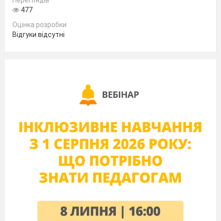
Переглядів
477
- _______________
-
Оцінка розробки
Відгуки відсутні
____________
-
_______________
- _____________
- ______________
-
____________
-
______________
- ______________
М/ гра: «Назви одним словом»
М/ гра: «Назви одним
словом»
Обведіть вище намальовані овочі та попросіть,
щоб дитина
Обведіть вище
намальовані овочі та попросіть, щоб дитина
назвала одним словом.