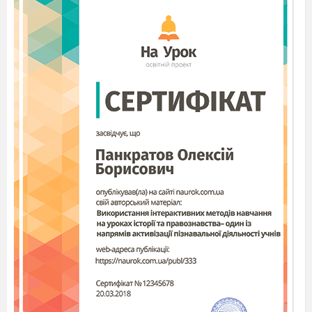
Лексико-граматичний розвиток:
2. Лексико-
граматичний розвиток:
М/гра: «Один-багато»
(запишіть відповідь
дитини)
М/гра: «Один-багато»
(запишіть відповідь дитини)
- _______________
-
_____________
-
_______________
- _____________