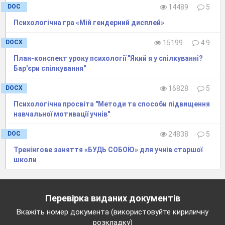
6.Доброму всюди добре.
DOC
14489
5
7.Все добре, що добре кінчається.
Психологічна гра «Мій гендерний дисплей»
8.Добро творити – себе веселити.
DOCX
15199
4.9
9.Добро не лихо – ходить тихо.
План-конспект уроку психології "Який я у спілкуванні?
А я вам приготувала загадку.
Бар'єри спілкування"
Ось послухавши прислів’я , ми бачимо ,
DOCX
16828
5
як влучно возвеличується людська
Психологічна просвіта "Методи та способи підвищення
цінність – добро.
навчальної мотивації учнів"
DOC
24838
5
5.Фізкультхвилинка (1хв.)
Тренінгове заняття «БУДЬ СОБОЮ» для учнів старшої
6Гра «Стародавні ваги» ( 5хв.)
школи
- Чого на землі більше добра чи зла?
Може нам допоможуть довідатись
Перевірка виданих документів
Вкажіть номер документа (використовуйте кириличну
стародавні ваги?
На одну чашу я буду
розкладку)