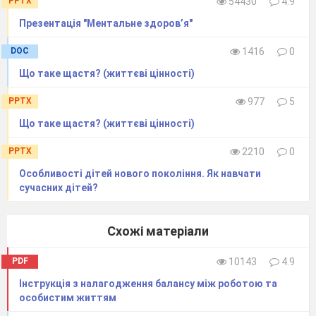
PPTX
54430
4.9
називають добрі вчинки і погані
Презентація "Ментальне здоров’я"
пояснюють)..
DOC
1416
0
4.Українці – щедрі, мудрі, добрі люди.
Що таке щастя? (життєві цінності)
Вони склали багато прислів’їв, приказок,
PPTX
977
5
загадок, зокрема і про добро.
( 2хв.)
Що таке щастя? (життєві цінності)
- Давайте послухаємо прислів’я про добро,
PPTX
2210
0
які ви підготували з батьками
Особливості дітей нового покоління. Як навчати
вдома.
сучасних дітей?
1.Все добре переймай, а зла уникай.
2.Добре діло роби сміло.
Схожі матеріали
3.Світ не без добрих людей.
PDF
10143
4.9
4.Добро роби і добре буде.
Інструкція з налагодження балансу між роботою та
5.Хочеш собі добра, не роби нікому зла.
особистим життям