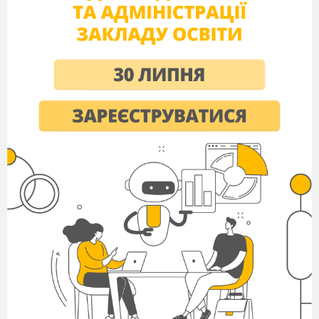
- Відрізняються ці яблучка? Чим?
Зараз їх поділимо.
Червоне яблучко – це яблучко
доброти. А друге – зла.
Давайте складемо асоціативний кущ
до
яблучка доброти
.
Життя
Любов