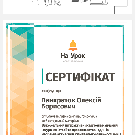
Мир
Радість
Злагода
До
допомога
А зло –що
це?
А тепер
складемо асоціативний кущ
до яблучка зла.
Брехня
Образа
Яблучко зла