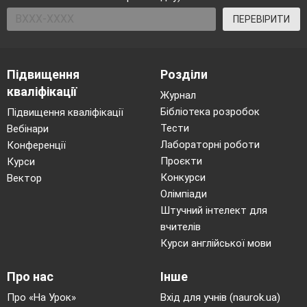
класти «
зло
» (таблички - заздрість,
ПЕРЕВІРИТИ
жадібність, помста, бійка, образа…)
Щоб перемогти, зло треба постаратися,
щоб переважила чаша з «добром».
Підвищення
Розділи
кваліфікації
Згадайте свої добрі справи і
почерзі їх
Журнал
Бібліотека розробок
Підвищення кваліфікації
назвіть.
(Діти
називають свої добрі
Тести
Вебінари
вчинки. )
Лабораторні роботи
Конференції
Проєкти
Курси
У вас, діти, як у казці, добро перемагає
Конкурси
Вектор
зло.
Олімпіади
Штучний інтелект для
8. Фізхвилинка
для пальчиків.
( 2 хв.)
вчителів
Курси англійської мови
7.Практичне заняття « Добрі справи» (
15хв.)
Про нас
Інше
Про «На Урок»
Вхід для учнів (naurok.ua)
Що ви бачите на слайді.? А на що воно