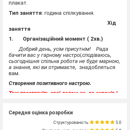
плакат.
Тип заняття
: година спілкування.
Хід
заняття
1.
Організаційний момент ( 2хв.)
Добрий день, усім присутнім!
Рада
бачити вас у гарному настрої,сподіваюсь,
сьогоднішня спільна робота не буде марною,
а знання, які ви о
тримаєте, знадобляться
вам.
Створення позитивного настрою.
Тож простягніть свої долоньки
до екранів і
подаруйте один одному
чудовий
настрій.
Середня оцінка розробки
Перед тим
як розпочати годину
спілкування, для того щоб вона була
Структурованість
5.0
плідною ми повинні створити