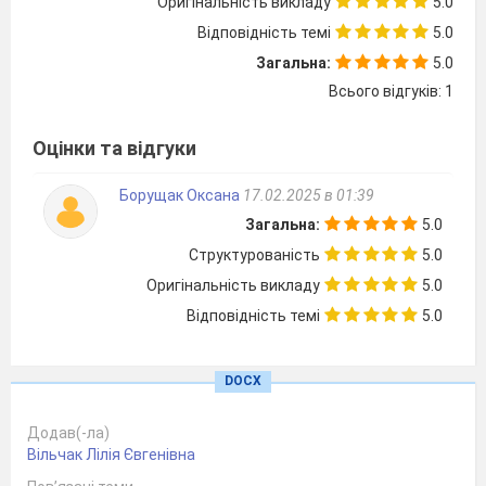
Оригінальність викладу
5.0
Відповідність темі
5.0
Правила нашого спілкування:
Загальна:
5.0
Всього відгуків: 1
щирість у спілкуванні;
активна участь;
Оцінки та відгуки
повага до мови;
не повторювання;
Борущак Оксана
17.02.2025 в 01:39
слухати
уважно один одного ;
Загальна:
5.0
висловлювання коротко і ясно;
довіра
Структурованість
5.0
Оригінальність викладу
5.0
Отож
будемо гарно працювати і знання
здобувати
Відповідність темі
5.0
Про що ми сьогодні
будете
спілкуватися ви визначите самі з
DOCX
допомогою вправи «Мікрофон»
2.Вправа «
Мікрофон
»
( 2хв)
Пояснення
Додав(-ла)
прислів’я
«
Добро роби, добре буде тобі
»?
Вільчак Лілія Євгенівна