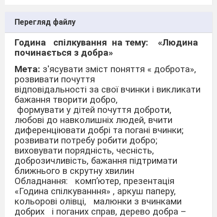
Перегляд файлу
Година
спілкування
на тему:
«Людина
починається з добра»
Мета:
з'ясувати зміст поняття « доброта»,
розвивати почуття
відповідальності за свої вчинки і викликати
бажання творити добро,
формувати у дітей почуття доброти,
любові до навколишніх людей, вчити
диференціювати добрі та погані вчинки;
розвивати потребу робити добро;
виховувати порядність, чесність,
доброзичливість, бажання підтримати
ближнього в скрутну хвилин
Обладнання: комп’ютер, презентація
«Година спілкуванння» , аркуш паперу,
кольорові олівці, малюнки з вчинками
добрих і поганих справ, дерево добра –