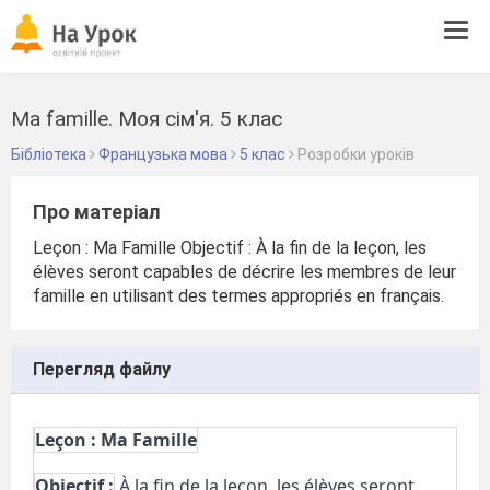
Tog
navi
Ma famille. Моя сім'я. 5 клас
Бібліотека
Французька мова
5 клас
Розробки уроків
Про матеріал
Leçon : Ma Famille Objectif : À la fin de la leçon, les
élèves seront capables de décrire les membres de leur
famille en utilisant des termes appropriés en français.
Перегляд файлу
Leçon : Ma Famille
Objectif :
À la fin de la leçon, les élèves seront