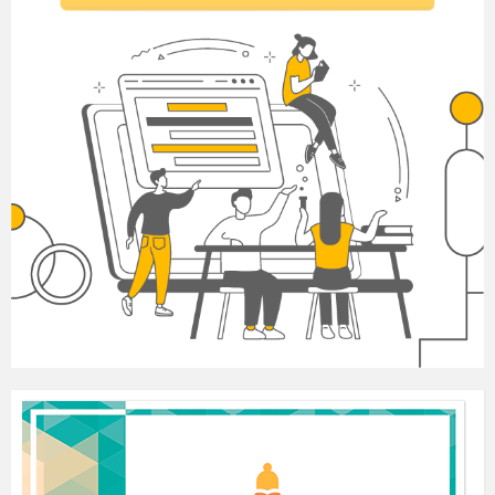
Résumé :
Résumez les membres de la famille et
les termes appris.
Devoirs :
Assignez des devoirs consistant à
rédiger une courte phrase décrivant la famille de
l'élève.
Évaluation :
Évaluez la compréhension des élèves
à travers leur participation, leurs exercices
pratiques, et leurs présentations.
Remarque :
Adaptez la leçon en fonction des
besoins spécifiques de la classe, encouragez la
participation active et utilisez des supports visuels
pour rendre la leçon plus intéressante.