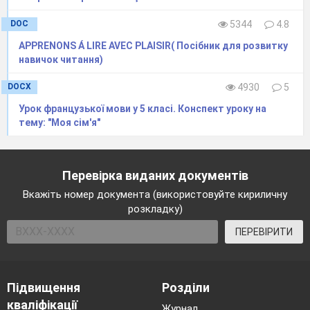
DOC
5344
4.8
APPRENONS Á LIRE AVEC PLAISIR( Посібник для розвитку
навичок читання)
DOCX
4930
5
Урок французької мови у 5 класі. Конспект уроку на
тему: "Моя сім'я"
Перевірка виданих документів
Вкажіть номер документа (використовуйте кириличну
розкладку)
ПЕРЕВІРИТИ
Підвищення
Розділи
кваліфікації
Журнал