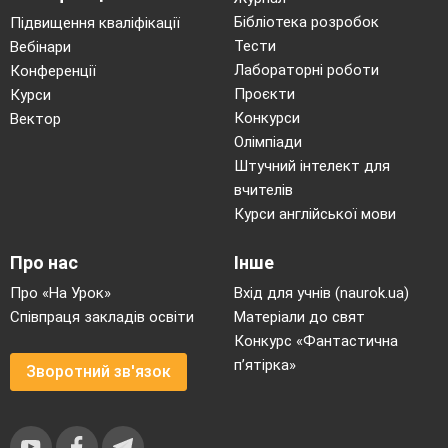
Бібліотека розробок
Підвищення кваліфікації
Тести
Вебінари
Лабораторні роботи
Конференції
Проєкти
Курси
Конкурси
Вектор
Олімпіади
Штучний інтелект для
вчителів
Курси англійської мови
Про нас
Інше
Про «На Урок»
Вхід для учнів (naurok.ua)
Співпраця закладів освіти
Матеріали до свят
Конкурс «Фантастична
п’ятірка»
Зворотний зв'язок