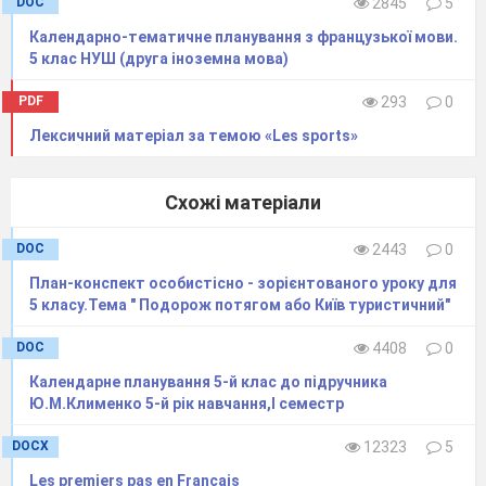
DOC
2845
5
Календарно-тематичне планування з французької мови.
5 клас НУШ (друга іноземна мова)
PDF
293
0
Лексичний матеріал за темою «Les sports»
Схожі матеріали
DOC
2443
0
План-конспект особистісно - зорієнтованого уроку для
5 класу.Тема " Подорож потягом або Київ туристичний"
DOC
4408
0
Календарне планування 5-й клас до підручника
Ю.М.Клименко 5-й рік навчання,І семестр
DOCX
12323
5
Les premiers pas en Français