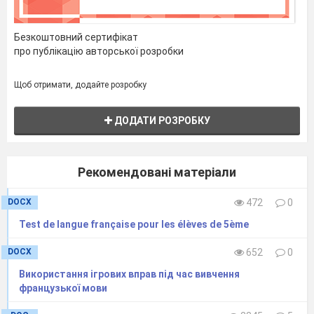
Безкоштовний сертифікат
про публікацію авторської розробки
Щоб отримати, додайте розробку
ДОДАТИ РОЗРОБКУ
Рекомендовані матеріали
DOCX
472
0
Test de langue française pour les élèves de 5ème
DOCX
652
0
Використання ігрових вправ під час вивчення
французької мови