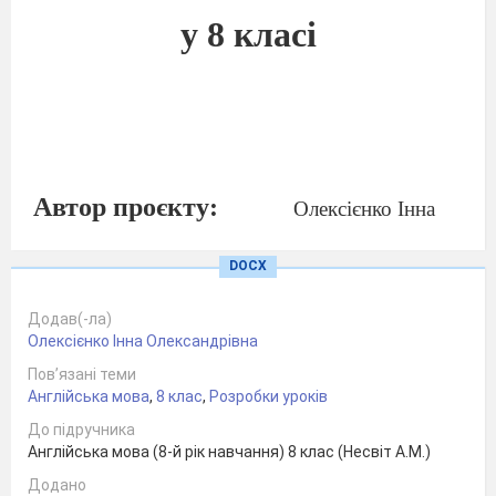
у 8 класі
Автор проєкту:
Олексієнко Інна
Олександрівна,
DOCX
слухач курсів
підвищення
Додав(-ла)
фахової
Олексієнко Інна Олександрівна
кваліфікації
Пов’язані теми
вчителів
Англійська мова
,
8 клас
,
Розробки уроків
англійської мови,
До підручника
Англійська мова (8-й рік навчання) 8 клас (Несвіт А.М.)
вчитель
англійської мови
Додано