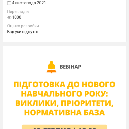
4 листопада 2021
Білоцерківської
Переглядів
загальноосвітньої
1000
середньої школи
Оцінка розробки
I-III ступенів №7
Відгуки відсутні
імені генерал-
полковника
Геннадія
Воробйова
Керівник:
Крупа
Альона
Валеріївна,
завідувач відділу
міжнародних
зв’язків
Біла Церква