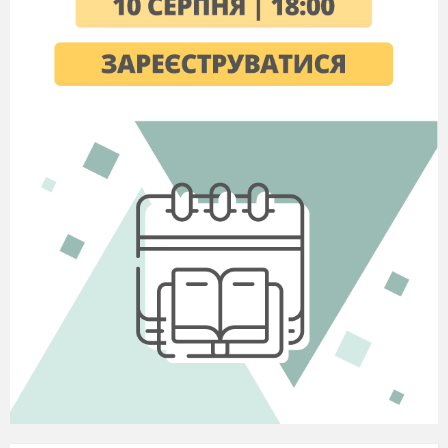
2021
Topic
:
SHOPS AND SHOPPING
Form 8
Lesson aim
to leаrn new words and
word
combinations, to revise countable and uncountable
nouns ,to repeat fruit and vegetables, clothes,
food, school things, to consolidate a grammar
structure - how much/ how many, to practice
language skills, to write a shopping list.
Materials:
Presentation
Р
OWER POINT, theme
cards
FRUIT/VEGETABLES
CLOTHES/FOOTWEAR, FOOD,
SCHOOL
THINGS books, copybooks.
Learning outcomes
By the end of the lesson children will be able to
-make up dialogues