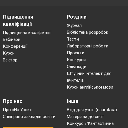
Student 2 - I don’t like going to music shops
because I am not interesred in/ I hate buying/ I
Підвищення
Розділи
can’t afford CDs.
кваліфікації
Журнал
Action game. Snowballs.
Бібліотека розробок
Підвищення кваліфікації
Work in two groups. Act as in model. Use the
Тести
Вебінари
words milk/apples/ sugar/ lemons/cakes/water…
Лабораторні роботи
Конференції
Проєкти
Курси
Teacher - milk
Конкурси
Вектор
Group 1- how much?(Right)
Олімпіади
Штучний інтелект для
Teacher - apples
вчителів
Group 2 -
how many?
Курси англійської мови
Group work.
Про нас
Інше
-Look at the board there are things you can
Про «На Урок»
Вхід для учнів (naurok.ua)
buy at the market. Come here and ask about
the price.
Співпраця закладів освіти
Матеріали до свят
Конкурс «Фантастична
Example