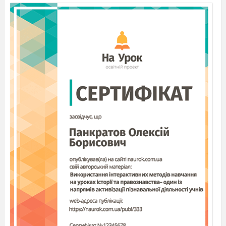
-describe things they need to buy
-complete the diologues
-speak about the price
Lesson procedure
:
Introduction of
new material. Greeting.
-Good morning children. I am glad to see you.
How are you?
Today we will speak about different kinds of
shops and things which we can buy there.
Are you ready? Let’s start.
Warm up.
-What kinds of shops do you know?
A supermarket, a department store, the bakers,