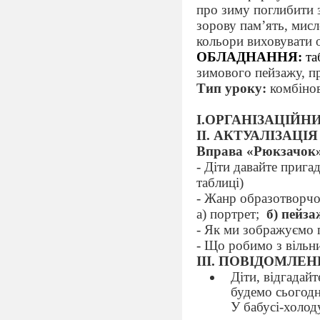
про зиму поглибити 
зорову пам’ять, мисл
кольори виховувати о
ОБЛАДНАННЯ:
та
зимового пейзажу, п
Тип уроку:
комбіно
І.ОРГАНІЗАЦІЙ
ІІ. АКТУАЛІЗАЦІ
Вправа «Рюкзачок
- Діти давайте пригад
таблиці)
- Жанр образотворчог
а) портрет;
б) пейза
- Як ми зображуємо 
- Що робимо з вільн
ІІІ. ПОВІДОМЛЕ
Діти, відгадайт
будемо сьогод
У бабусі-холод