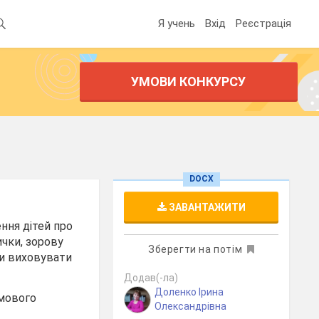
Я учень
Вхід
Реєстрація
УМОВИ КОНКУРСУ
DOCX
ЗАВАНТАЖИТИ
ння дітей про
ички, зорову
Зберегти на потім
ри виховувати
Додав(-ла)
Доленко Ірина
имового
Олександрівна