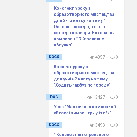
гадкові,
ий, і
Конспект уроку з
образотворчого мистецтва
для 2-го класу на тему "
холодними
Основні і похідні, теплі і
холодні кольори. Виконання
композиції "Живописне
яблучко".
DOCX
4357
0
Коспект уроку з
образотворчого мистецтва
для учнів 2 класу на тему
"Ходить гарбуз по городу"
DOC
13427
0
лани
Урок "Малювання композиції
«Веселі зимові ігри дітей»"
ні, огорожі
DOCX
3493
0
ступово
" Конспект інтегрованого