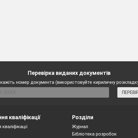
ехнологічна картка
атку легкими лін
им олівцем намі
Перевірка виданих документів
й і передній п
кажіть номер документа (використовуйте кириличну розкладк
ПЕРЕВІ
иції
ня кваліфікації
Розділи
власним задумом, а
 кваліфікації
Журнал
Бібліотека розробок