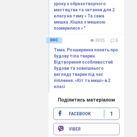
уроку з образотворчого
мистецтва та читання для 2
класу на тему « Та сама
мишка .Кішка з мишкою
помирилися » "
DOC
3935
0
Тема. Розширення понять про
середками
будову тіла тварин.
Відтворення особливостей
будови та зовнішнього
вигляду тварин під час
ліплення. «Кіт та миші» в 2
класі
Поділитись матеріалом
1
FACEBOOK
VIBER