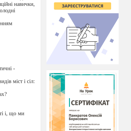
ційні навички,
холодні
женням
тичні -
ів міст і сіл:
ах?
ті і, що ми