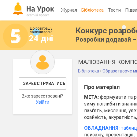
Журнал
Бібліотека
Тести
Підви
Конкурс розро
До розіграшу
залишилось:
24 дні
Розробки додавай – 
МАЛЮВАННЯ КОМПОЗ
Бібліотека
Образотворче м
ЗАРЕЄСТРУВАТИСЬ
Про матеріал
Вже зареєстровані?
МЕТА:
формувати та р
Увійти
зиму поглибити знання
пам'ять, мислення, уяв
охайність, акуратніст
ОБЛАДНАННЯ:
таблиц
пейзажу, презентація ,