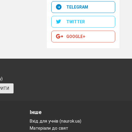
TELEGRAM
TWITTER
іями,
GOOGLE+
тимо
лани
у)
РИТИ
Інше
бо по
Вхід для учнів (naurok.ua)
Матеріали до свят