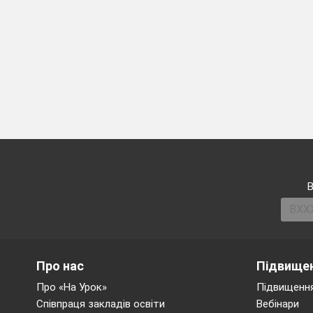
Т
1.Споч
прост
задні
В
композ
Про нас
Підвищен
2. За 
Про «На Урок»
Підвищення
Співпраця закладів освіти
Вебінари