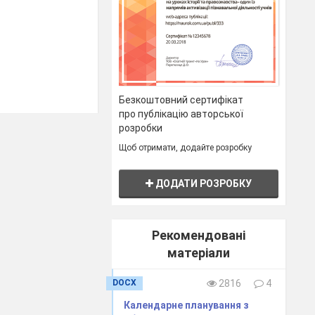
Безкоштовний сертифікат
про публікацію авторської
розробки
Щоб отримати, додайте розробку
ДОДАТИ РОЗРОБКУ
. Отже,
Рекомендовані
 казку. Тому
матеріали
онання роботи
і навички,
DOCX
2816
4
олодні кольори,
Календарне планування з