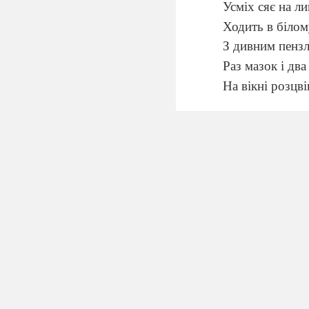
Усміх сяє на ли
Ходить в білом
З дивним пензл
Раз мазок і два
На вікні розцві
А на другім – 
Біля місяця під
А на третім – с
Іній світиться у
Всі дивились, д
Хто ж художни
- До нас в гості при
сьогодні ми з вами 
темою нашого уроку 
ми повинні поглибит
зорову пам’ять, мисл
виховувати любов до