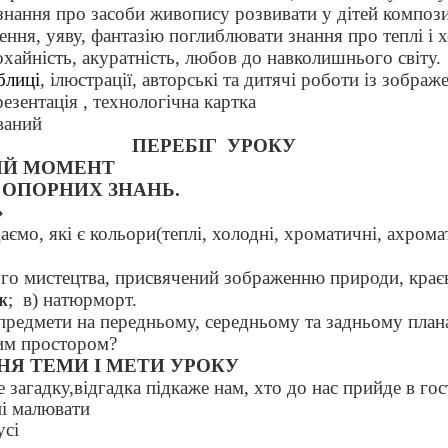
знання про засоби живопису розвивати у дітей компози
ення, уяву, фантазію поглиблювати знання про теплі і 
хайність, акуратність, любов до навколишнього світу.
блиці
, ілюстрації, авторські та дитячі роботи із зобра
резентація
, технологічна картка
ваний
ПЕРЕБІГ
УРОКУ
НИЙ МОМЕНТ
Я ОПОРНИХ ЗНАНЬ.
»
аємо, які є кольори(теплі, холодні, хроматичні, ахрома
о мистецтва, присвячений зображенню природи, краєвид
ж
;
в) натюрморт.
предмети на передньому, середньому та задньому план
им простором?
ННЯ ТЕМИ І МЕТИ УРОКУ
е загадку,відгадка підкаже нам, хто до нас прийде в гос
ні малювати
усі