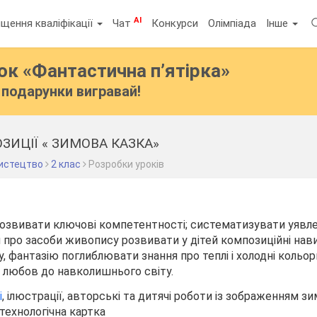
AI
щення кваліфікації
Чат
Конкурси
Олімпіада
Інше
бок
«Фантастична п’ятірка»
подарунки вигравай!
ИЦІЇ « ЗИМОВА КАЗКА»
истецтво
2 клас
Розробки уроків
озвивати ключові компетентності; систематизувати уявле
 про засоби живопису розвивати у дітей композиційні нав
у, фантазію поглиблювати знання про теплі і холодні кольо
ь, любов до навколишнього світу.
і
, ілюстрації, авторські та дитячі роботи із зображенням з
 технологічна картка