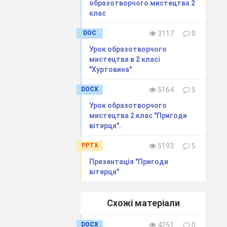
образотворчого мистецтва 2
клас
’являється
амку, а потім
DOC
3117
0
мля була
ули легеньку
Урок образотворчого
 білих
мистецтва в 2 класі
"Хуртовина"
DOCX
5164
5
о зиму
ДІТИ
Урок образотворчого
мистецтва 2 клас "Пригоди
вітерця".
PPTX
5193
5
Презентація "Пригоди
вітерця"
 РОБОТА В
Схожі матеріали
 зимового
. Подивіться
DOCX
4251
0