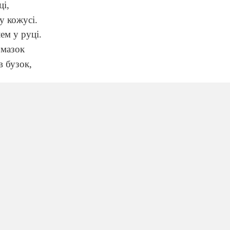
ці,
у кожусі.
ем у руці.
 мазок
в бузок,
сад казковий
кови,
рібний дім,
 нім.
ивувались...
к – здогадались
? (Зима.)
йшла сама королева Зима, яка поведе нас в зимову казку
будемо малювати казку – захоплюючу, загадкову зимову
є малювання композиції «Зимова казка».
Під час вик
и
знання про засоби живопису
, розвивати композиційн
ення, уяву, фантазію, узагальнити знання про теплі і х
 навколишнього світу.