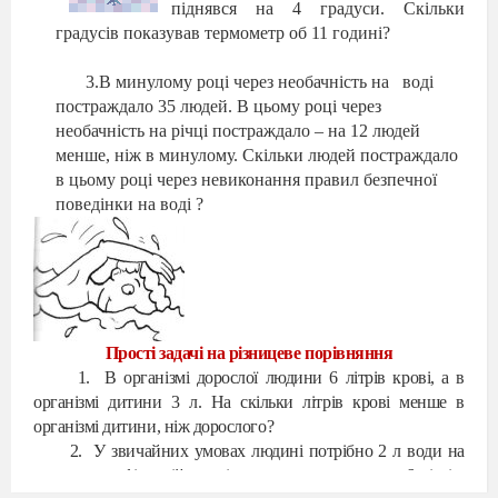
піднявся на 4 градуси. Скільки
градусів показував термометр об 11 годині?
3.В минулому році через необачність на
воді
постраждало 35 людей. В цьому році через
необачність на річці постраждало – на 12 людей
менше, ніж в минулому. Скільки людей постраждало
в цьому році через невиконання правил безпечної
поведінки на воді ?
Прості задачі на різницеве порівняння
1.
В організмі дорослої людини 6 літрів крові, а в
організмі дитини 3 л. На скільки літрів крові менше в
організмі дитини, ніж дорослого?
2.
У звичайних умовах людині потрібно 2 л води на
день, а при фізичній праці, чи в спекотну погоду 6 літрів.