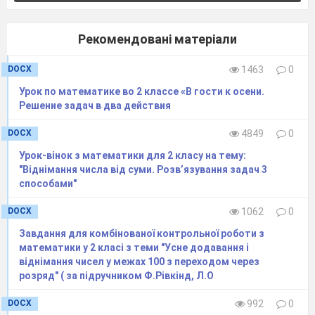
хлопчикам по 4 вітамінки.
Скільки вітамінок було у
Рекомендовані матеріали
лікаря?
Івасик чистить зуби двічі на день по 3
DOCX
1463
0
хвилини і полоще рот після прийому їжі
тричі на
день по одній хвилині. Скільки
Урок по математике во 2 классе «В гости к осени.
хвилин на день Івасик витрачає на догляд за
Решение задач в два действия
зубами?
Щоб сподобатися Мальвіні, П'єро став займа
тися
DOCX
4849
0
фізкультурою. Тепер він бігає в парку двічі на
Урок-вінок з математики для 2 класу на тему:
день по 10 хвилин, 15 хвилин робить ранкову
"Віднімання числа від суми. Розв’язування задач 3
заряд­ку та 3 рази по 5 хвилин виконує вправи
способами"
для краси­
вої постави. Скільки всього хвилин
на день П'єро
займається фізкультурою?
DOCX
1062
0
Завдання для комбінованої контрольної роботи з
математики у 2 класі з теми "Усне додавання і
Складені задачі на знаходження суми і різниці,
віднімання чисел у межах 100 з переходом через
які містять відношення „більше на”,” більше
в”,
розряд" ( за підручником Ф.Рівкінд, Л.О
„менше на”, „менше в”
DOCX
992
0