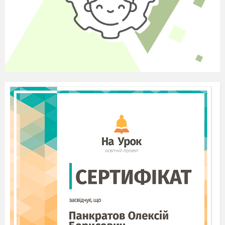
волоських горіхів. Скільки
горіхів
їй треба на тиждень?
Максим захопився спортом. Тепер він зай
мається в спортивній секції 4 рази на тиждень по
2
години. Скільки всього годин на тиждень
Максим
займається спортом?
З однієї бактерії при
t + 30 С через кожні
30 хв. стає 2
бактерії. Скільки
бактерій виникне
за 2 год., а за добу?
11. За одну годину
пожежі вогонь може
знищити 60 км лісу.
Скільки кілометрів лісу вогонь може знищити за
4 години?
За одну годину вогонь може знищити 5 гектарів
лісу. За скільки часу такий вогонь знищить 20
гектарів лісу? Пам
ятайте, вогонь
дуже
’
небезпечний для лісу. Не залишайте вогонь без