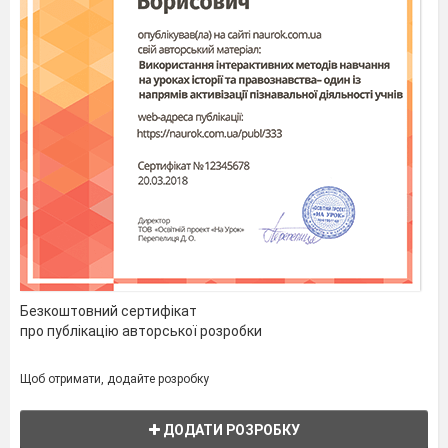
нагляду.
Прості задачі
на знаходження невідомого компонента
1.
Під час пожежі на складі магазину згоріло 8
ящиків з продукта
ми. 43 ящики вдалося врятувати з
полум'я. Скільки ящиків з продуктами було на складі
магазину до пожежі?
2.
Під час пожежі в гуртожитку Московського
університету
Дружби народів загинуло 36 студентів.
93 людини отримали опіки різного
ступеню. Скільки
людей постраждало через порушення правил протипо
жежної безпеки?
Складені задачі на знаходження суми
і
різниці
Безкоштовний сертифікат
про публікацію авторської розробки
7 учнів посадили по 2 кущі смородини, а
вчителька посадила 3 кущі. Скільки всього кущів
Щоб отримати, додайте розробку
смородини вони посадили?
Лікар дав чотирьом дівчаткам
ДОДАТИ РОЗРОБКУ
по 2 вітамінки і трьом