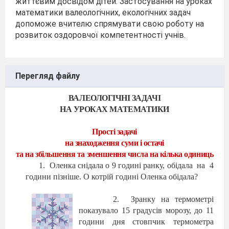
життєвим досвідом дітей. Застосування на уроках
математики валеологічних, екологічних задач
допоможе вчителю спрямувати свою роботу на
розвиток оздоровчої компетентності учнів.
Перегляд файлу
ВАЛЕОЛОГІЧНІ ЗАДАЧІ
НА УРОКАХ МАТЕМАТИКИ
Прості задачі
на знаходження суми і остачі
та на збільшення та зменшення числа на кілька одиниць
1.
Оленка снідала о 9 годині ранку, обідала
на
4
години пізніше. О котрій годині Оленка обідала?
2.
Зранку на термометрі
показувало 15 градусів морозу, до 11
години дня стовпчик термометра