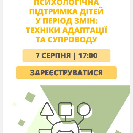
До­
поможи Незнайкові дізнатися, скільки
літрів крові
перекачує серце людини за 9
хвилин?
Олег мріє стати хоча б трохи вищим. То­
му тричі
на день по 9 разів він підтягується на тур
ніку.
Скільки разів за день Олег підтягується?
Змій Горинич миє кожну голову
по 7 хвилин.
Скільки хвилин він
витрачає на миття трьох голів?
За одну хвилину Тетянка встигає
зробити 5
вправ для красивої
постави. Скільки вправ вона зро
бить за 6 хвилин?
Після того, як
матуся стала робити само
масаж
тіла кожного дня по 6 хвилин, вона переста­
ла
відчувати втому. Скільки часу на тиждень
матуся
витрачає на самомасаж?
Для поліпшення роботи серця
бабуся
з'їдає
щодня
5