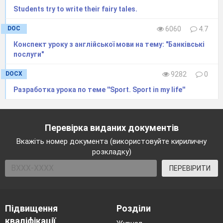
Students try to write their fairy tales.
DOC
6060
4.7
Конспект уроку з англійської мови на тему: "Банківські
послуги"
DOCX
9282
0
Разработка урока по теме ''Sport. Sport in my life''
Перевірка виданих документів
Вкажіть номер документа (використовуйте кириличну
розкладку)
ПЕРЕВІРИТИ
Підвищення
Розділи
кваліфікації