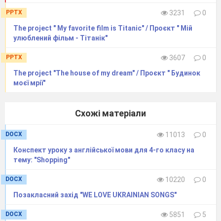
PPTX
3231
0
The project " My favorite film is Titanic" / Проєкт " Мій
улюблений фільм - Тітанік"
PPTX
3607
0
The project "The house of my dream" / Проєкт " Будинок
моєї мрії"
Схожі матеріали
DOCX
11013
0
Конспект уроку з англійської мови для 4-го класу на
тему: "Shopping"
DOCX
10220
0
Позакласний захід "WE LOVE UKRAINIAN SONGS"
DOCX
5851
5