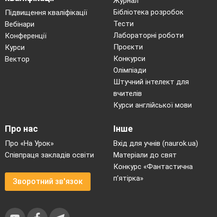
Журнал
Бібліотека розробок
Підвищення кваліфікації
Тести
Вебінари
Лабораторні роботи
Конференції
Проєкти
Курси
Конкурси
Вектор
Олімпіади
Штучний інтелект для
вчителів
Курси англійської мови
Про нас
Інше
Про «На Урок»
Вхід для учнів (naurok.ua)
Співпраця закладів освіти
Матеріали до свят
Конкурс «Фантастична
п’ятірка»
Зворотний зв'язок