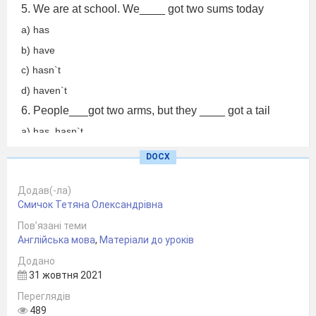
5. We are at school. We____ got two sums today
a) has
b) have
c) hasn`t
d) haven`t
6. People___got two arms, but they ____ got a tail
a) has, hasn`t
b) have,hasn`t
DOCX
c) have,haven`t
Додав(-ла)
d) has, haven`t
Смичок Тетяна Олександрівна
Пов’язані теми
Англійська мова
,
Матеріали до уроків
Додано
31 жовтня 2021
Переглядів
489