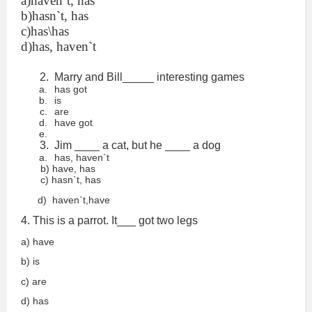
a)haven`t, has
b)hasn`t, has
c)has\has
d)has, haven`t
Marry and Bill_____ interesting games
has got
is
are
have got
Jim ____ a cat, but he ____ a dog
has, haven`t
b) have, has
c) hasn`t, has
d)
haven`t,have
4. This is a parrot. It___ got two legs
a) have
b) is
c) are
d) has