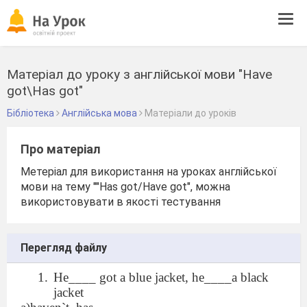
Tog
navi
Матеріал до уроку з англійської мови "Have
got\Has got"
Бібліотека
Англійська мова
Матеріали до уроків
Про матеріал
Метеріал для використання на уроках англійської
мови на тему ""Has got/Have got", можна
використовувати в якості тестування
Перегляд файлу
He____ got a blue jacket, he____a black
jacket