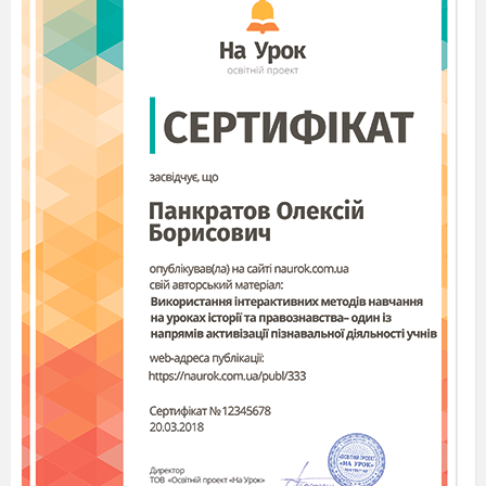
осіб.
Прийнято рішення про створення Всесоюзного
переселенського комітету та переселення
у вимерлі з
Серпень
голоду села України колгоспників із російських областей
і Білорусі. До кінця 1933 року було переселено понад 100
тис. осіб.
Під час голоду
тоталітарна влада не лише не припинила
примусове відбирання їжі,
а й відхилила допомогу з-за
кордону та кинула всі сили на те, щоб ізолювати
голодуючі райони.
Армія, загони НКВД оточили
українські міста (бо селяни намагалися врятуватися там
від голодної смерті) та залізничні станції. Мешканцям
сіл забороняли виїжджати в інші регіони СРСР.
Хліб
вилучався, продавався до інших країн за валюту, яку
спрямовували на закупівлю верстатів та іншого
обладнання для промислових підприємств.
Саме за цей менш ніж календарний рік (1932 – 1933) в
Україні загинули мільйони людей. На жаль, страшні
обставини злочину та свідома заборона ведення
статистки смертності унеможливлюють встановлення
точної кількості загиблих і вичерпного поіменного
списку жертв.