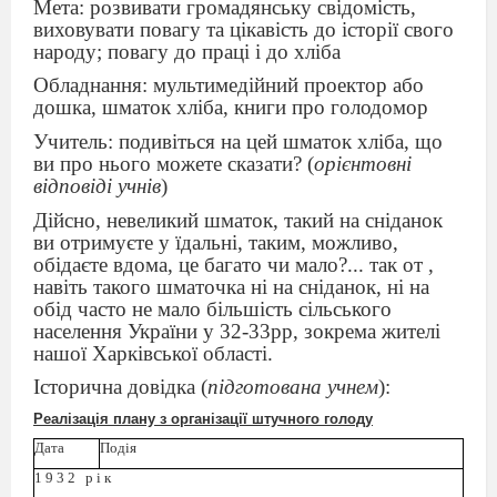
Мета: розвивати громадянську свідомість,
виховувати повагу та цікавість до історії свого
народу; повагу до праці і до хліба
Обладнання: мультимедійний проектор або
дошка, шматок хліба, книги про голодомор
Учитель: подивіться на цей шматок хліба, що
ви про нього можете сказати? (
орієнтовні
відповіді учнів
)
Дійсно, невеликий шматок, такий на сніданок
ви отримуєте у їдальні, таким, можливо,
обідаєте вдома, це багато чи мало?... так от ,
навіть такого шматочка ні на сніданок, ні на
обід часто не мало більшість сільського
населення України у 32-33рр, зокрема жителі
нашої Харківської області.
Історична довідка (
підготована учнем
):
Реалізація плану з організації штучного голоду
Дата
Подія
1 9 3 2
р і к