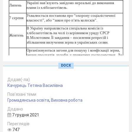
Україні нав’язують завідомо нереальні до виконання
Липень
плани із хлібозаготівель.
Ухвалюється постанова про “охорону соціалістичної
7 серпня
власності”, або “закон про п’ять колосків”.
В Україну направляється спеціальна комісія із
хлібозаготівель на чолі із керівником уряду СРСР
Жовтень
В.Молотовим. Її завдання – посилення репресій і
збільшення вилучення зерна в українських селян.
Організовуються загони для пошуку і конфіскації зерна,
інших продуктів, худоби
у приватних господарствах. До
Листопад
кампанії залучається весь особовий склад міліції, органів
держбезпеки та місцеві члени комуністичної партії і
DOCX
комсомолу.
Вводиться режим “чорних дошок”. Занесення населеного
Додав(-ла)
пункту чи району на “чорну дошку” вело до їх повної
Листопад
Качурець Тетяна Василівна
блокади, проведення спеціальних репресивних заходів, а
значить – доповного знищення його мешканців.
Пов’язані теми
Запроваджуються натуральні штрафи. В
господарствах,
Громадянська освіта
,
Виховна робота
18
що “заборгували” за нереальними планами,
листопада
конфісковують усе продовольство і худобу.
Додано
7 грудня 2021
Спецоргани розробляють спеціальну таємну операцію зі
Кінець
знешкодження всіх, хто міг би чинити опір повному
Переглядів
листопада
вилученню хліба. Операція охоплювала 243 райони
747
України.