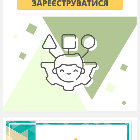
Союзу. Тільки за перші півтора місяці дії цієї директиви
22 січня
було затримано майже 220 тисяч селян. З них понад 186
тисяч силоміць повертають у села, де вони були
приречені на голодну смерть.
Сталін призначає фактичним керівником УСРР на посаді
другого секретаря ЦК КП(б)У П.Постишева. Він
розпочинає масштабну кампанію “очищення” від
“петлюрівців” і “українських націоналістів”. Вона стала
24 січня
складовою плану геноциду української нації. Тогочасний
розмах політичних репресій в Україні можна порівняти з
Великим терором 1937 – 1938 років. За офіційними
даними, в Україні у 1933 році було арештовано більше
людей, ніж у 1938-му.
Україні починають виділяти допомогу – вибіркову і
недостатню. Вона була спрямована не на подолання
голоду і порятунок українців, а на забезпечення
Лютий
виробничих потреб у ході посівних і збиральних
кампаній. Знесилені, старі, а також селяни-одноосібники
не отримували допомоги. Смертність серед українських
селян невпинно зростала.
Для недопущення поширення інформації про голод, в
УСРР спеціальною директивою забороняється будь-яким
16 лютого
організаціям, крім ДПУ, фіксувати випадки опухання і
смерті на ґрунті голоду
Смертність від голоду в Україні досягає свого апогею. За
Червень
оцінками демографів, того місяця померли понад 1 млн