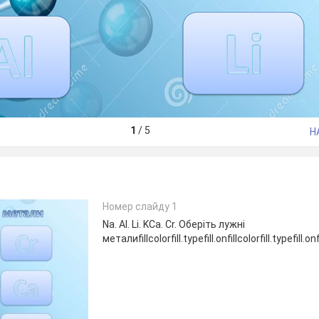
1
/
5
Н
Номер слайду 1
Na. Al. Li. KCa. Cr. Оберіть лужні
металиfillcolorfill.typefill.onfillcolorfill.typefill.onfil