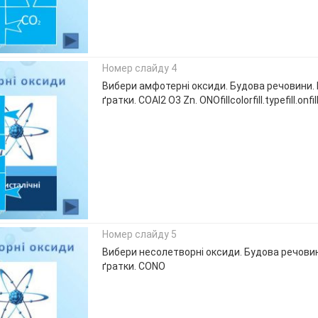
Номер слайду 4
Вибери амфотерні оксиди. Будова речовини. 
ґратки. COAl2 O3 Zn. ONOfillcolorfill.typefill.onfillc
Номер слайду 5
Вибери несолетворні оксиди. Будова речовин
ґратки. CONO