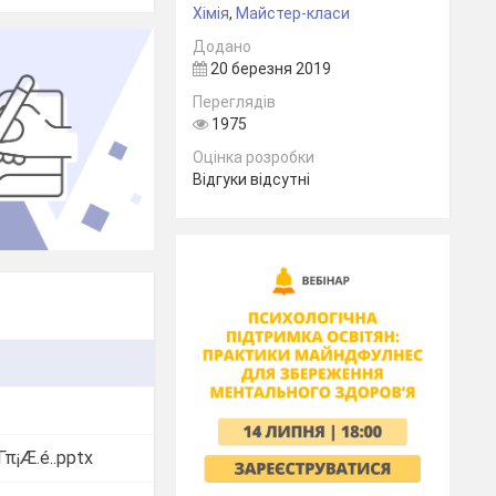
Хімія
,
Майстер-класи
Додано
20 березня 2019
Переглядів
1975
Оцінка розробки
Відгуки відсутні
π¡Æ.é..pptx