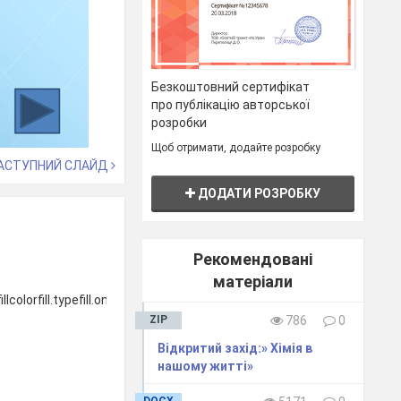
Безкоштовний сертифікат
про публікацію авторської
розробки
Щоб отримати, додайте розробку
АСТУПНИЙ СЛАЙД
ДОДАТИ РОЗРОБКУ
Рекомендовані
матеріали
lcolorfill.typefill.onfillcolorfill.typefill.onfillcolorfill.typefill.onfillcolorfill.t
ZIP
786
0
Відкритий захід:» Хімія в
нашому житті»