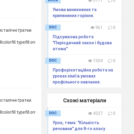
DOCX
5171
0
Умови виникнення та
припинення горіння.
DOC
961
0
сталічні ґратки.
Підсумкова робота
colorfill.typefill.onfillcolorfill.typefill.onfillcolorfill.typefill.onfillcolorfill.ty
"Періодичний закон і будова
атома"
DOC
1504
0
Профорієнтаційна робота на
уроках хімії в умовах
профільного навчання.
Схожі матеріали
сталічні ґратки.
lcolorfill.typefill.onfillcolorfill.typefill.on
DOC
4337
0
Урок, тема: "Кількість
речовини" для 8-го класу