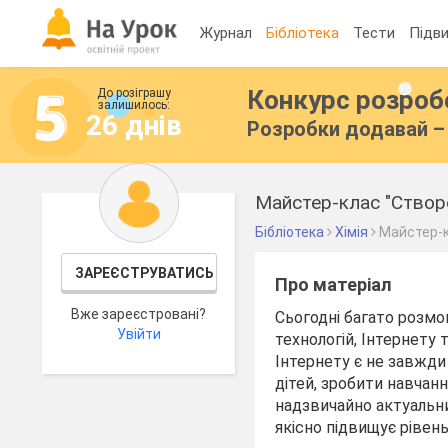
Журнал
Бібліотека
Тести
Підви
Конкурс розро
До розіграшу
залишилось:
26 днів
Розробки додавай – 
Бібліотека
Хімія
Майстер-
ЗАРЕЄСТРУВАТИСЬ
Про матеріал
Вже зареєстровані?
Сьогодні багато розмо
Увійти
технологій, Інтернету 
Інтернету є не завжди 
дітей, зробити навчанн
надзвичайно актуальни
якісно підвищує рівен