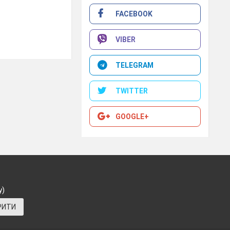
FACEBOOK
VIBER
TELEGRAM
TWITTER
GOOGLE+
у)
РИТИ