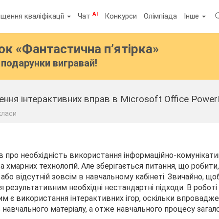
AI
щення кваліфікації
Чат
Конкурси
Олімпіада
Інше
бок
«Фантастична п’ятірка»
подарунки вигравай!
класи
в про необхідність використання інформаційно-комунікат
та хмарних технологій. Але зберігається питання, що робит
або відсутній зовсім в навчальному кабінеті. Звичайно, що
я результативним необхідні нестандартні підходи. В роботі
м є використання інтерактивних ігор, оскільки впровадже
ь навчального матеріалу, а отже навчального процесу загал