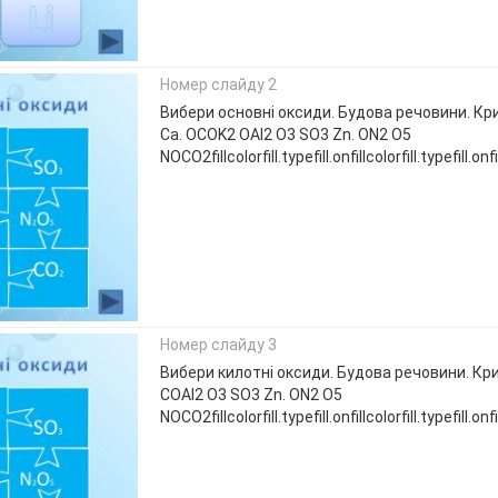
Номер слайду 2
Вибери основні оксиди. Будова речовини. Кри
Ca. OCOK2 OAl2 O3 SO3 Zn. ON2 O5
NOCO2fillcolorfill.typefill.onfillcolorfill.typefill.onfill
Номер слайду 3
Вибери килотні оксиди. Будова речовини. Кри
COAl2 O3 SO3 Zn. ON2 O5
NOCO2fillcolorfill.typefill.onfillcolorfill.typefill.onfil