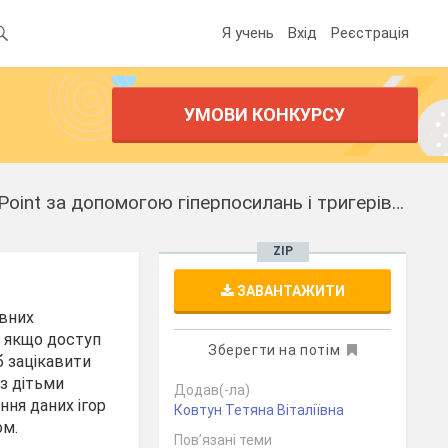
Я учень
Вхід
Реєстрація
УМОВИ КОНКУРСУ
Майстер-клас "Створення інтерактивних вправ в Microsoft Office PowerPoint за допомогою гіперпосилань і тригерів на уроках хімії"
ZIP
ЗАВАНТАЖИТИ
ивних
и, якщо доступ
Зберегти на потім
б зацікавити
 з дітьми
Додав(-ла)
ння даних ігор
Ковтун Тетяна Віталіївна
ом.
Пов’язані теми