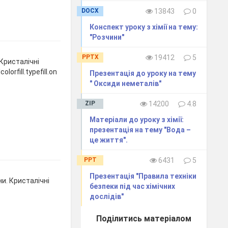
DOCX
13843
0
Конспект уроку з хімії на тему:
"Розчини"
PPTX
19412
5
Кристалічні
olorfill.typefill.on
Презентація до уроку на тему
" Оксиди неметалів"
ZIP
14200
4.8
Матеріали до уроку з хімії:
презентація на тему "Вода –
це життя".
PPT
6431
5
Презентація "Правила техніки
и. Кристалічні
безпеки під час хімічних
дослідів"
Поділитись матеріалом