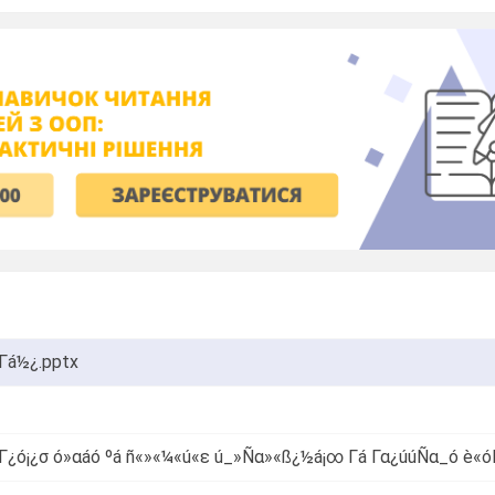
Γá½¿.pptx
Γ¿ó¡¿σ ó»αáó ºá ñ«»«¼«ú«ε ú_»Ñα»«ß¿½á¡∞ Γá Γα¿úúÑα_ó è«óΓ