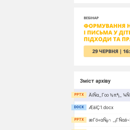
Зміст архіву
ÄíÑα_Γ∞ ½πª¡_ ¼Ñ
PPTX
ÆàîÇ1.docx
DOCX
æΓó«αÑ¡¡∩ _¡ΓÑαá¬
PPTX