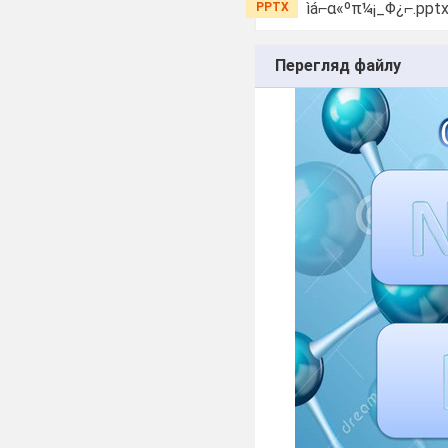
ìá⌐α«ºπ¼¡_Φ¿⌐.ppt
PPTX
Перегляд файлу