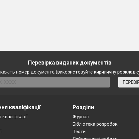
а структурна і функціональна одиниця живих організмів, елеме
самостійні організми.
Перевірка виданих документів
кажіть номер документа (використовуйте кириличну розкладк
ПЕРЕВІ
нізми є одночасно й самостійним цілісним організмом. (малюн
атоклітинних організмів.
організмів клітини тісно взаємодіють між собою, вони відрізняю
ня кваліфікації
Розділи
утворюють тканини, органи, системи органів. ( фото-бібліотека)
 кваліфікації
Журнал
Бібліотека розробок
ї
Тести