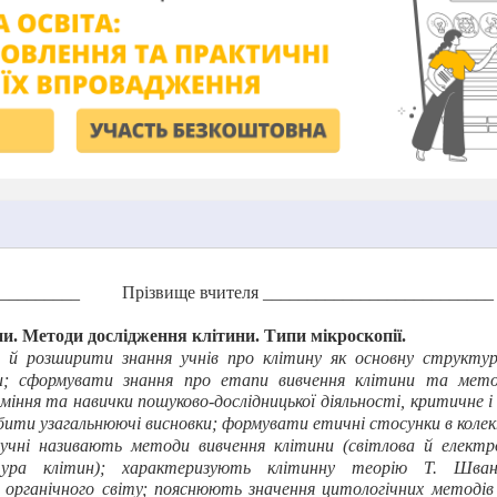
 _________
Прізвище вчителя __________________________
ни. Методи дослідження клітини. Типи мікроскопії.
 й розширити знання учнів про клітину як основну структур
; сформувати знання про етапи вивчення клітини та мето
іння та навички пошуково-дослідницької діяльності, критичне і 
бити узагальнюючі висновки; формувати етичні стосунки в колек
учні називають методи вивчення клітини (світлова й електро
ьтура клітин); характеризують клітинну теорію Т.
Шван
 органічного світу; пояснюють значення цитологічних методів 