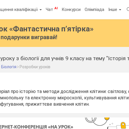
AI
щення кваліфікації
Чат
Конкурси
Олімпіада
Інше
бок
«Фантастична п’ятірка»
подарунки вигравай!
Біологія
Розробки уроків
еріал про історію та методи дослідження клітини: світлову,
мнопольну та електронну мікроскопії, культивування кліти
ифугування, прижиттєве вивчення клітин.