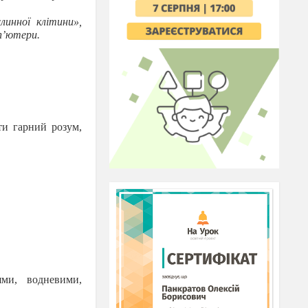
линної клітини»,
п’ютери.
ти гарний розум,
ями, водневими,