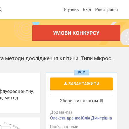
Я учень
Вхід
Реєстрація
УМОВИ КОНКУРСУ
Методична розробка уроку з біології для учнів 9 класу на тему "Історія та методи дослідження клітини. Типи мікроскопії."
DOC
ЗАВАНТАЖИТИ
 флуоресцентну,
н, метод
Зберегти на потім
Додав(-ла)
Олександренко Юлія Дмитрівна
Пов’язані теми