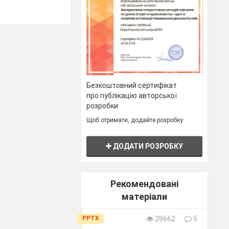
Безкоштовний сертифікат
про публікацію авторської
розробки
в'язкам.
Щоб отримати, додайте розробку
рукцією.
ДОДАТИ РОЗРОБКУ
Рекомендовані
 цитологією та її
матеріали
PPTX
28662
5