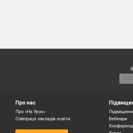
Клітина
основн
система.
А) К
літини існують як 
В
Одноклітинні орга
бібліотека)
Б)
Клітини у складі баг
У багатоклітинних 
Про нас
Підвищен
будовою та функціями й 
Про «На Урок»
Підвищення
Співпраця закладів освіти
Вебінари
Конференці