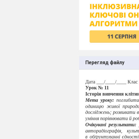
Перегляд файлу
Дата ___/____/____ Клас
Урок № 11
Історія вивчення кліти
Мета уроку:
поглибити
одиницю живої природи
досліджень; розвивати вм
уміння порівнювати й ро
Очікувані результати:
авторадіографія, кул
в
обґрунтуванні єдності