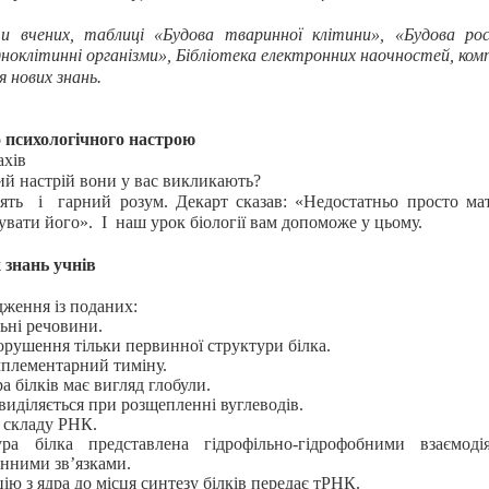
и вчених, таблиці «Будова тваринної клітини», «Будова рос
ноклітинні організми», Бібліотека електронних наочностей, ком
я нових знань.
 психологічного настрою
ахів
ий настрій вони у вас викликають?
'ять
і
гарний розум. Декарт сказав: «Недостатньо просто ма
увати його».
І
наш урок біології вам допоможе у цьому.
 знань учнів
дження із поданих:
льні речовини.
порушення тільки первинної структури білка.
мплементарний тиміну.
 білків має вигляд глобули.
виділяється при розщепленні вуглеводів.
 складу РНК.
ра білка представлена гідрофільно-гідрофобними взаємоді
нними зв’язками.
ю з ядра до місця синтезу білків передає тРНК.