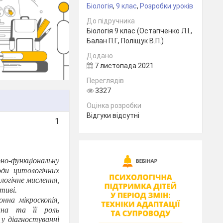
Біологія
,
9 клас
,
Розробки уроків
До підручника
Біологія 9 клас (Остапченко Л.І.,
Балан П.Г., Поліщук В.П.)
Додано
7 листопада 2021
Переглядів
3327
Оцінка розробки
Відгуки відсутні
1
но-функціональну
ди цитологічних
логічне мислення,
тиві.
нна мікроскопія,
на та її роль
у діагностуванні