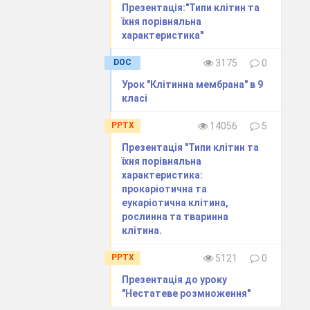
Презентація:"Типи клітин та
їхня порівняльна
характеристика"
 організмами?
DOC
3175
0
Урок "Клітинна мембрана" в 9
класі
PPTX
14056
5
1, 2)
Презентація "Типи клітин та
їхня порівняльна
характеристика:
 про особливості
прокаріотична та
еукаріотична клітина,
рослинна та тваринна
клітина.
арини, рослини. У
PPTX
5121
0
 далекі від науки
Презентація до уроку
інзочок і зовсім
"Нестатеве розмноження"
зь відшліфований