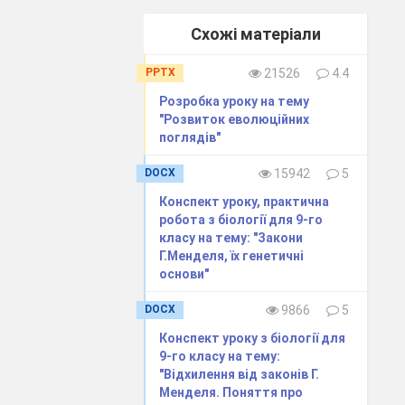
е тепер історики
ин Янсени (кінець
Схожі матеріали
о нову епоху, Г.
ість зазирнути у
PPTX
21526
4.4
коп. На тих, хто
Розробка уроку на тему
Пройдемо і ми цей
"Розвиток еволюційних
поглядів"
бачене»,— цілком
ий винахідниками
DOCX
15942
5
світ цитологічних
тя, які встигло
Конспект уроку, практична
робота з біології для 9-го
класу на тему: "Закони
Г.Менделя, їх генетичні
ть кмітливість та
основи"
DOCX
9866
5
и.
Конспект уроку з біології для
9-го класу на тему:
"Відхилення від законів Г.
ьогодні ми будемо
Менделя. Поняття про