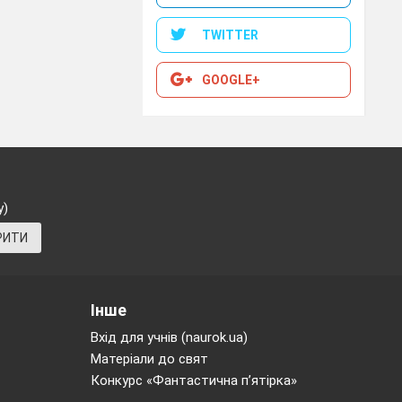
TWITTER
GOOGLE+
нтарна біологічна
у)
РИТИ
ки, фото, відео-
ться між собою за
Інше
Вхід для учнів (naurok.ua)
Матеріали до свят
Конкурс «Фантастична п’ятірка»