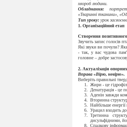
хвороб людини.
Обладнання:
портрет
«Тваринні тканини», «Од
Тип уроку:
урок засвоєнн
1.
Організаційний етап
Створення позитивного
Звучить запис голосів пт
Які звуки ви почули? Як
- так, у вас чудова пам
головне – добре застосов
2.
Актуалізація опорних
Вправа «Вірю, невірю».
Виберіть правильні твер
Жири - це гідрофі
Денатурація - це 
Аденін завжди ко
Вторинна структура
Найбільше енергії 
Урацил входить до
Третинна структу
дисульфідними, йо
Спадкову інформаці