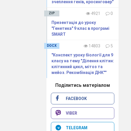
зчеплення генів, кросинговер"
ZIP
4921
0
 учні заповнюють
Презентація до уроку
"Генетика" 9 клас в програмі
теля, складання
SMART
ї схеми, робота в
DOCX
14803
5
"Конспект уроку біології для 9
класу на тему "Ділення клітин:
клітинний цикл, мітоз та
мейоз. Рекомбінація ДНК""
Поділитись матеріалом
FACEBOOK
тему, її будову,
VIBER
удову та функції
TELEGRAM