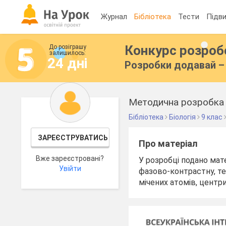
Журнал
Бібліотека
Тести
Підви
Конкурс розро
До розіграшу
залишилось:
24 дні
Розробки додавай – 
Бібліотека
Біологія
9 клас
ЗАРЕЄСТРУВАТИСЬ
Про матеріал
Вже зареєстровані?
У розробці подано мат
Увійти
фазово-контрастну, те
мічених атомів, центр