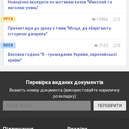
Новорічна екскурсія по мотивам казки "Миколай та
янголик-учень"
PPTX
13966
5
Презентація до уроку з теми "Місця, де зберігають
історичні джерела"
DOCX
7123
0
Виховна година "Я - громадянин України, європейської
країни"
Джерело 5
Перевірка виданих документів
Вкажіть номер документа (використовуйте кириличну
розкладку)
ПЕРЕВІРИТИ
Підвищення
Розділи