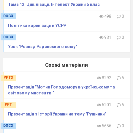
рубль). <...>
Тама 12. Цивілізації. Інтелект України 5 клас
Селяни зобов’язані вносити в казну щорічно
взамін належного поміщикові за цю землю
DOCX
498
0
оброку по 6 коп. на рубль із призначеної
урядом позики аж до погашення її. Такі
Політика коренізації в УСРР
платежі звуться викупними. Викупна позика
DOCX
931
0
погашається протягом 49 років із дня видачі
позики. [Історія України: Кінець XVIII —
Урок "Розпад Радянського союу"
початок ХХ століття. 9 клас: Навч. посібник. —
К.: Україна, 2001.— С. 130—131]
Схожі матеріали
PPTX
8292
5
Презентація "Мотив Голодомору в українському та
світовому мистецтві"
PPT
6201
5
Презентація з Історії України на тему "Рушники"
Джерело 4
DOCX
5656
0