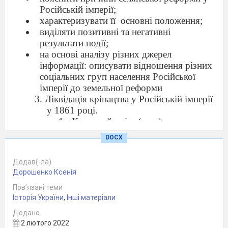
Російській імперії;
характеризувати її
основні положення;
виділяти позитивні та негативні
результати події;
на основі аналізу різних джерел
інформації: описувати відношення різних
соціальних груп населення Російської
імперії до земельної реформи
Ліквідація кріпацтва у Російській імперії
у 1861 році.
Короткий зміст (тези)
причини ліквідації
DOCX
кріпацтва;
основні положення
Додав(-ла)
реформи;
Дорошенко Ксенія
наслідки реформ.
Пов’язані теми
Види адаптованих історичних
Історія України
,
Інші матеріали
джерел до теми
Джерело 1
Додано
Уривок із промови Олександра ІІ від 30
2 лютого 2022