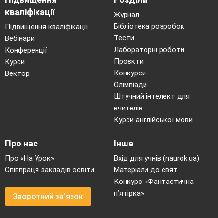
кваліфікації
Журнал
Бібліотека розробок
Підвищення кваліфікації
Тести
Вебінари
Інструментарій до
організації роботи з джерелами
Лабораторні роботи
Конференції
Запитання та завдання
Проєкти
Курси
Ознайомтеся з джерелом
Конкурси
Вектор
Дайте відповіді на питання
Олімпіади
Хто автор цього документу?
Штучний інтелект для
За яких історичних обставин
вчителів
з’явився цей документ?
Курси англійської мови
Як ви гадаєте, чому
Олександр ІІ прийняв рішення проводити
Про нас
Інше
реформи згори?(Боявся бунтів селян, на
яких впливала революція «Весна
Про «На Урок»
Вхід для учнів (naurok.ua)
народів» у Австрійській імперії )
Співпраця закладів освіти
Матеріали до свят
Які причини спонукали
Конкурс «Фантастична
Олександра ІІ ліквідувати кріпацтво?
п’ятірка»
Зворотний зв'язок
Як ви гадаєте як сприйняли
цей документ різні стани населення