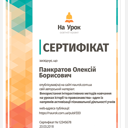
торгівлю; відкривати й утримувати фабрики,
різні промислові, торговельні, ремісничі
підприємства; записуватись у цехи, займатися
ремеслами; вступати в гільдії, торговельні
розряди. <...>
59. Поки селяни залишаються зобов’язаними
поміщикові: селяни повинні виконувати
панщину, сплачувати оброк. <...>
148. Поміщикові надається право вотчинної
поліції в сільській громаді тимчасово
зобов’язаних селян. <...>
151. Селяни, оселені на землі поміщика,
зобов’язані захищати його і його домашніх від
усяких насильницьких дій, надавати допомогу
при раптових лихах. <...>
187. Кожна сільська громада відповідає
круговою порукою за справне відбування
казенних, земських і громадських повинностей
кожним із її членів...» [Історія України: Кінець
XVIII — початок ХХ століття. 9 клас: Навч.