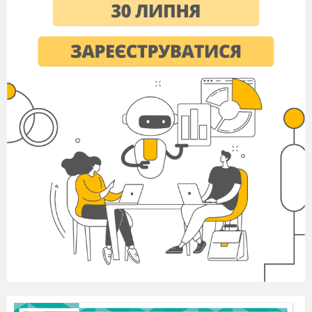
Із Загального Положення 19 лютого 1861 р.
про селян, що вийшли з кріпосної залежності
1. Кріпосне право на селян, оселених у
поміщицьких маєтках, і на дворових людей
скасовується назавжди. <...>
3. Поміщики, зберігаючи право власності на всі
належні їм землі, надають за встановлені
повинності в постійне користування селян
садибну їхню осілість <...> і для виконання їх
обов’язків перед урядом і поміщиком ту
кількість польової землі й інших угідь, яка
визначається Місцевими положеннями. <...>
17. Селяни, які вийшли з кріпосної залежності
<...>, утворюють у справах господарських
сільські громади, а для безпосереднього
управління і суду об’єднуються у волості. У
кожній сільській громаді і в кожній волості
громадськими справами керують громада та її
виборні. <...>
23. Селянам надається право: провадити вільну