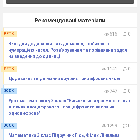
Рекомендовані матеріали
PPTX
616
0
Випадки додавання та віднімання, пов’язані з
нумерацією чисел. Розв’язування та порівняння задач
на зведення до одиниці.
PPTX
1141
0
Додавання і віднімання круглих трицифрових чисел.
DOCX
747
0
Урок математики у 3 класі "Вивчені випадки множення і
ділення двоцифрового і трицифрового числа на
одноцифрове"
DOCX
1299
0
Математика 3 клас Підручник Гісь, Філяк Лічильна