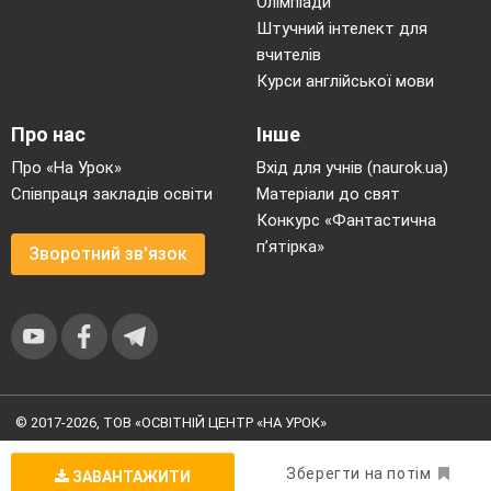
Олімпіади
Штучний інтелект для
вчителів
Курси англійської мови
Про нас
Інше
Про «На Урок»
Вхід для учнів (naurok.ua)
Співпраця закладів освіти
Матеріали до свят
Конкурс «Фантастична
п’ятірка»
Зворотний зв'язок
© 2017-2026, ТОВ «ОСВІТНІЙ ЦЕНТР «НА УРОК»
Угода користувача
|
Умови користування
|
Політика
конфіденційності
Зберегти на потім
ЗАВАНТАЖИТИ