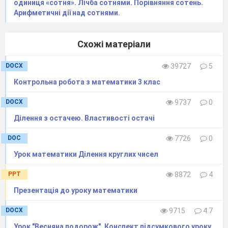
одиниця «сотня». Лічба сотнями. Порівняння сотень.
Арифметичні дії над сотнями.
Схожі матеріали
DOCX
39727
5
Контрольна робота з математики 3 клас
DOCX
9737
0
Ділення з остачею. Властивості остачі
DOC
7726
0
Урок математики Ділення круглих чисел
PPT
8872
4
Презентація до уроку математики
DOCX
9715
4.7
Урок "Весняна подорож". Конспект підсумкового уроку