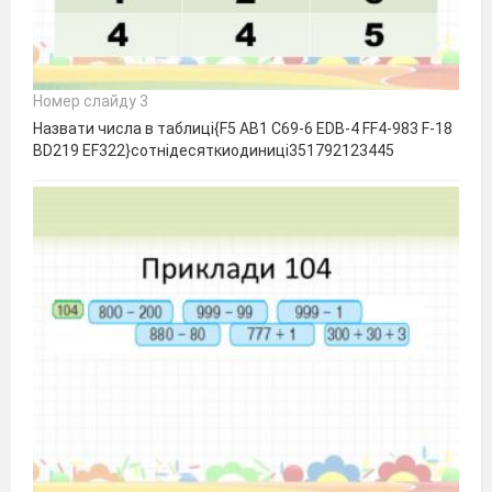
Номер слайду 3
Назвати числа в таблиці{F5 AB1 C69-6 EDB-4 FF4-983 F-18
BD219 EF322}сотнідесяткиодиниці351792123445