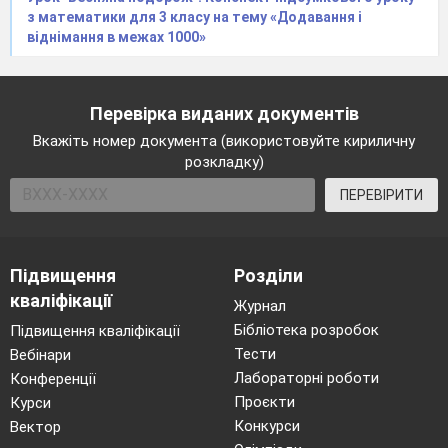
з математики для 3 класу на тему «Додавання і
віднімання в межах 1000»
Перевірка виданих документів
Вкажіть номер документа (використовуйте кириличну
розкладку)
ПЕРЕВІРИТИ
Підвищення
Розділи
кваліфікації
Журнал
Бібліотека розробок
Підвищення кваліфікації
Тести
Вебінари
Лабораторні роботи
Конференції
Проєкти
Курси
Конкурси
Вектор