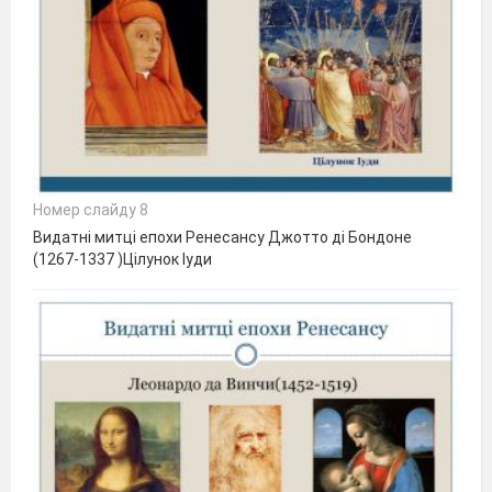
Номер слайду 8
Видатні митці епохи Ренесансу Джотто ді Бондоне
(1267-1337 )Цілунок Іуди