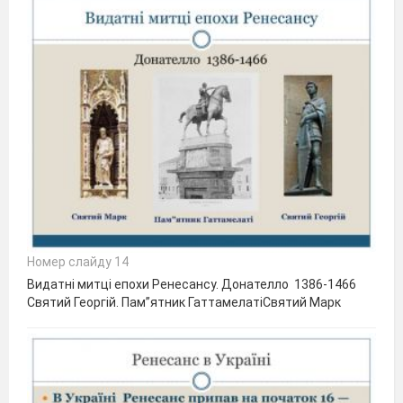
Номер слайду 14
Видатні митці епохи Ренесансу. Донателло 1386-1466
Святий Георгій. Пам”ятник ГаттамелатіСвятий Марк