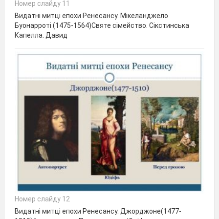
Номер слайду 11
Видатні митці епохи Ренесансу. Мікеланджело
Буонарроті (1475-1564)Святе сімейство. Сікстинська
Капелла. Давид
Номер слайду 12
Видатні митці епохи Ренесансу. Джорджоне(1477-