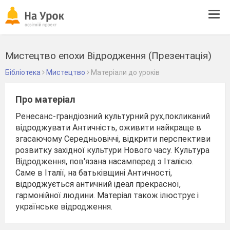
Tog
navi
Мистецтво епохи Відродження (Презентація)
Бібліотека
Мистецтво
Матеріали до уроків
Про матеріал
Ренесанс-грандіозний культурний рух,покликаний
відроджувати Античність, оживити найкраще в
згасаючому Середньовіччі, відкрити перспективи
розвитку західної культури Нового часу. Культура
Відродження, пов'язана насамперед з Італією.
Саме в Італії, на батьківщині Античності,
відроджується античний ідеал прекрасної,
гармонійної людини. Матеріал також ілюструє і
українське відродження.