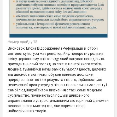
Номер слайду 18
Висновок. Епоха Відродження і Реформації в історії
світової культури має революційну, поворотну роль;на
зміну церковному світогляду, який панував неподільно,
приходить новий погляд на світ, в центрі якого стоїть
людина, гуманізм;в науці замість умоглядності, далеких
від дійсності логічних побудов виникає дослідне
природознавство і, як результат цього, здійснюється
величезний крок уперед у пізнанні навколишнього світу і
самої людини;об'єктом вивчення стає і саме людське
суспільство, починаються пошуки шляхів його
справедливого устрою;унікальним є історичний феномен
ренесансного мистецтва, яке сприяло появі
найвеличніших творів.