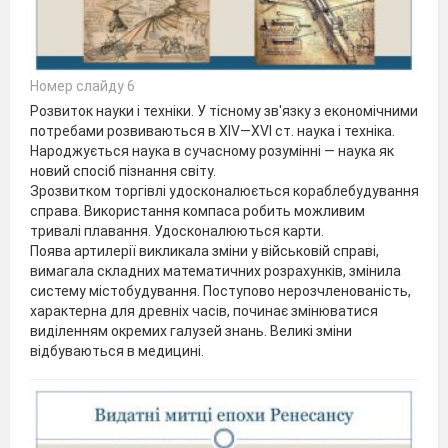
Номер слайду 6
Розвиток науки і техніки. У тісному зв'язку з економічними
потребами розвиваються в XIV—XVI ст. наука і техніка.
Народжується наука в сучасному розумінні — наука як
новий спосіб пізнання світу.
Зрозвитком торгівлі удосконалюється кораблебудування і м
справа. Використання компаса робить можливим
тривалі плавання. Удосконалюються карти.
Поява артилерії викликала зміни у військовій справі,
вимагала складних математичних розрахунків, змінила
систему містобудування. Поступово нерозчленованість,
характерна для древніх часів, починає змінюватися
виділенням окремих галузей знань. Великі зміни
відбуваються в медицині.