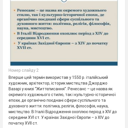
Номер слайду 2
Вперше цей термін використав у 1550 р. італійський
художник, архітектор, історик мистецтва Джорджо
Вазарі у книзі “Життєписання”. Ренесанс – це назва як
окремого художнього стилю, так і культурно-історичної
епохи, де органічно поєднані сфери суспільного та
духовного життя: політика, релігія, філософія, наука,
мистецтво. В Італії Відродження охоплює період з ХІV до
середини ХVІ ст. У країнах Західної Європи – з ХIV до
початку ХVІІ ст.