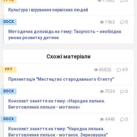
17452
0
Культура і вірування первісних людей
DOCX
1463
0
Методична доповідь на тему: Творчість – необхідна
умова розвитку дитини
Схожі матеріали
PPT
86826
4.9
Презентація "Мистецтво стародавнього Єгипту"
DOCX
7534
0
Конспект заняття на тему: «Народна лялька.
Виготовлення ляльок - мотанок»
DOCX
4448
0
Конспект заняття на тему: "Народна лялька.
Виготовлення ляльок - мотанок. Зерновушка"