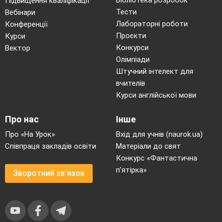
Підвищення кваліфікації
Тести
Вебінари
Лабораторні роботи
Конференції
Проєкти
Курси
Конкурси
Вектор
Олімпіади
Штучний інтелект для
вчителів
Курси англійської мови
Про нас
Інше
Про «На Урок»
Вхід для учнів (naurok.ua)
Співпраця закладів освіти
Матеріали до свят
Конкурс «Фантастична
п’ятірка»
Зворотний зв'язок