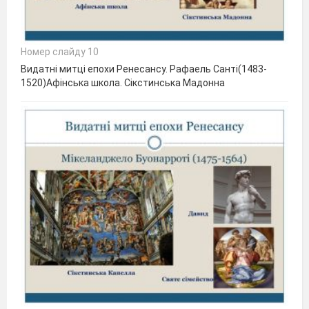
Номер слайду 10
Видатні митці епохи Ренесансу. Рафаель Санті(1483-
1520)Афінська школа. Сікстинська Мадонна