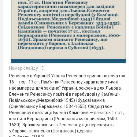
Номер слайду 15
Ренесанс в УкраїніВ Україні Ренесанс припав на початок
16 — пол. 17 ст. Пам'ятки Ренесансу характеристичні
насамперед для західної України, зокрема для Львова.
Елементи Ренесансу помітні в перебудові (у Кам'янці-
Подільському,Меджибожі-1545) і будові замків
(Синявських у Бережанах 1534-1555). Свідоцтвом
Ренесансу є каплиця Боїмів і Кампіянів — початок 17 ст.,
костьол Бернардинів (Ренесанс з манеризмом, 1600-
1630). Зразком пізнього Pенесансу, що переходить
у бароко, є Іллінська (Богданова) церква