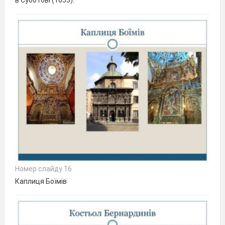
в Суботові (1653).
Номер слайду 16
Каплиця Боїмів