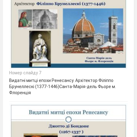
Номер слайду 7
Видатні митці епохи Ренесансу. Архітектор Філіппо
Брунеллескі (1377-1446)Санта-Марія-дель Фьоре м.
Флоренція