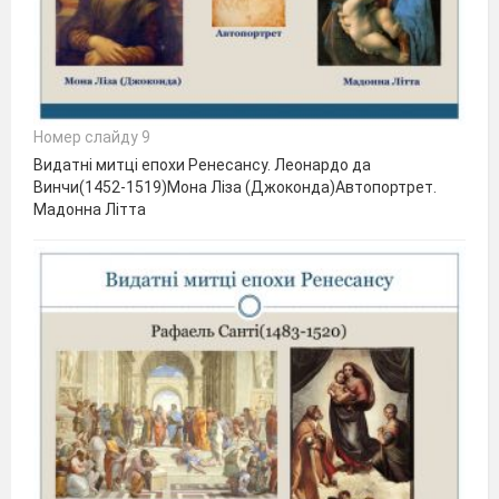
Номер слайду 9
Видатні митці епохи Ренесансу. Леонардо да
Винчи(1452-1519)Мона Ліза (Джоконда)Автопортрет.
Мадонна Літта