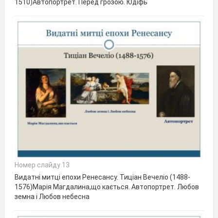
1510)Автопортрет. Перед грозою. Юдіфь
Номер слайду 13
Видатні митці епохи Ренесансу. Тиціан Вечеліо (1488-
1576)Марія Магдалина,що кається. Автопортрет. Любов
земна і Любов небесна