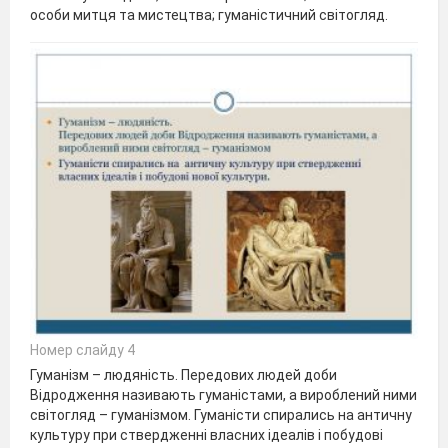
особи митця та мистецтва; гуманістичний світогляд.
Номер слайду 4
Гуманізм – людяність. Передових людей доби
Відродження називають гуманістами, а вироблений ними
світогляд – гуманізмом. Гуманісти спирались на античну
культуру при ствердженні власних ідеалів і побудові