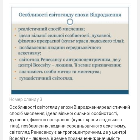
Номер слайду 3
Особливості світогляду епохи Відродженняреалістичний
спосіб мислення; ідеал вільної сильної особистості,
духовної, фізично прекрасної (культ краси людського
тіла); позбавлення людини середньовічного аскетизму;
світогляд Ренесансу є антропоцентричним, де у центрі
Всесвіту – людина, її земне призначення; значимість