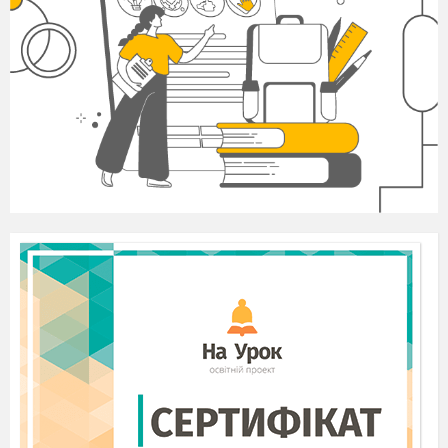
методист
ам
, учител
ям
.
ЗМІСТ
ВСТУП
………………………………………………………
РОЗДІЛ І. ТЕОРЕТИЧНІ ОСНОВИ ВИКОРИСТАННЯ П
МЕЖАХ ВНУТРІШНЬОШКІЛЬНОЇ МЕТ
…………………………....
І.1.Проектно-цільовий підхід в організації науково-метод
І
.2. Основні вимоги до використання проектної технологі
методичної роботи ………
…
……
.............................................
І
.
3
. Алгоритм роботи творчої групи вчителів над методич
РОЗДІЛ ІІ. ВИКОРИСТАННЯ ПРОЕКТНОЇ ТЕ
ВНУТРІШНЬОШКІЛЬНОЇ МЕТОДИЧНОЇ РОБОТИ
ІІ.1. Обґрунтування моделі науково-методичної робот
комплекс «Загальноосвітній навчальний заклад-дошкільн
Кам’янської міської ради
………………………………………
ІІ.2.
Методичний проект «Кваліметрія. Оцінювання рівня 
вчителя»
……………………………...…………………