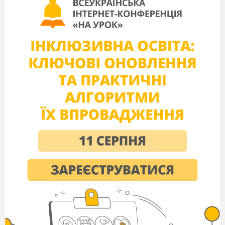
У запропонованому посібнику розкривається
зміст, структура та основні етапи проектної діяльності в
науково-методичній роботі, розглядається організація
проектно-цільової моделі методичної роботи КЗ
«Навчально-виховний комплекс «Загальноосвітній
навчальний заклад-дошкільний навчальний заклад №
24» Кам’янської міської ради
.
Пропонуються зразки методичних
та соціально-
педагогічних
проектів, розроблених і
реалізованих
адміністрацією та педагогічним колективом закладу.
Методичний посібник підготували:
Котенко Тетяна Григорівна, директор НВК №
24 м. Кам
’
янське, «спеціаліст вищої категорії»,
«учитель-методист»;
Багашова Вікторія Миколаївна, заступник
директора з навчально-виховної роботи НВК № 24,
«спеціаліст вищої категорії», «учитель-методист».
Рекомендовано
заступник
ам
директорів,