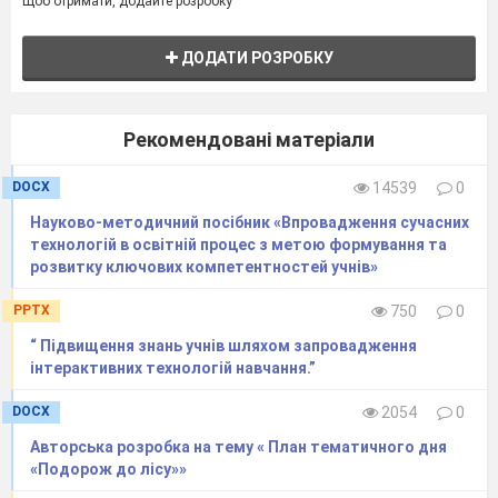
Щоб отримати, додайте розробку
Додаток
В
«Проектний підхід до планування та організаці
патріотичного виховання дошкільників»
Додаток
Г
«Система роботи з обдарованими дітьми»
ДОДАТИ РОЗРОБКУ
Рекомендовані матеріали
DOCX
14539
0
Науково-методичний посібник «Впровадження сучасних
технологій в освітній процес з метою формування та
розвитку ключових компетентностей учнів»
PPTX
750
0
“ Підвищення знань учнів шляхом запровадження
інтерактивних технологій навчання.”
DOCX
2054
0
Авторська розробка на тему « План тематичного дня
«Подорож до лісу»»
ВСТУП