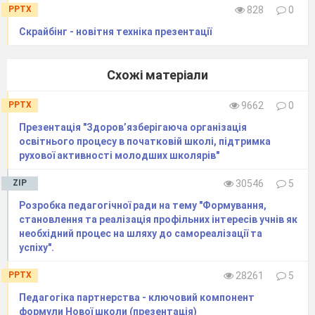
«Педагогічна ідея – це повітря,
PPTX
828
0
в якому розправляє крила педагогічна
Скрайбінг - новітня техніка презентації
творчість»
Василь Сухомлинський
Результативність роботи школи та її
Схожі матеріали
педагогічного колективу оцінюють за різними
критеріями. Одним із найважливіших показників є
PPTX
9662
0
результативність роботи над методичною проблемою
Презентація "Здоров’язберігаюча організація
навчального закладу. Це головне завдання
освітнього процесу в початковій школі, підтримка
педагогічного колективу, виконання якого дає змогу
рухової активності молодших школярів"
якісно навчати дітей, творчо працювати, виховувати
активного громадянина України.
Одним із
ZIP
30546
5
визначальних факторів у досягненні цих завдань є
Розробка педагогічної ради на тему "Формування,
інноваційна спрямованість методичної роботи. При
становлення та реалізація профільних інтересів учнів як
цьому
головними завданнями оптимізації методичної
необхідний процес на шляху до самореалізації та
роботи
є: уникнення формалізму, подолання
успіху".
категоричності й регламентації, поверхового
«ознайомлення» з теоретичними розробками, а
PPTX
28261
5
натомість — спрямування цієї ланки педагогічної
Педагогіка партнерства - ключовий компонент
системи на активізацію й розвиток творчих здібностей,
формули Нової школи (презентація)