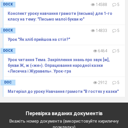
графічної будови (я,л,м,і) . Написанн
DOCX
14588
5
буквосполучень, слів
Конспект уроку навчання грамоти (письма) для 1-го
класу на тему: "Письмо малої букви ю"
Закріплення звукових значень букви
слів. Опрацювання вірша В.Крищенк
DOCX
14833
5
Урок "Як хліб прийшов на стіл?"
яблуко»
Письмо великої букви Я, буквосполуче
DOCX
6464
5
Урок читання Тема. Закріплення знань про звук [ж],
нею. Складання та записування рече
букви Ж, ж («же»). Опрацювання народної казки
Складовий аналіз слів. Закріплення 
«Лисичка і Журавель». Урок-гра
Букви Юю, позначення ними звуків [й
DOC
2912
5
Позначення буквою Ю звука [у] та м
Матеріал до уроку Навчання грамоти "В гостях у казки"
попереднього приголосного. Звуко-б
аналіз слів. Опрацювання тексту за
Перевірка виданих документів
Письмо малої букви ю, буквосполучен
Вкажіть номер документа (використовуйте кириличну
розкладку)