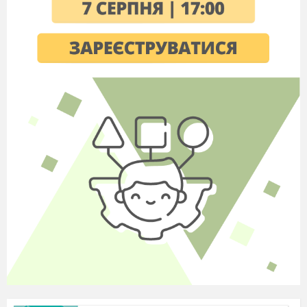
тексту М.Заєць «Світлофор»
Письмо малої букви х, складів і слів з
Складання і записування слів. Сам
прямих складів
Закріплення звукового значення букв
Читання слів, речень. Бесіда на те
України». Читання тексту за В.Чух
Письмо великої букви Х, буквосполуче
нею. Списування речень, поданих д
шрифтом
Звук
[ж
], позначення його буквами Ж
вимова звука
[ж
]
вкінці складів і сл
над текстом за А.Мілном