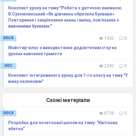
хата»
Конспект уроку на тему:"Робота з дитячою книжкою.
Письмо малої букви ї, буквосполучен
В.Сухомлинський «Як дівчинка образила Букваря».
Повторення і закріплення знань і вмінь, пов'язаних з
Складання і записування слів з вивче
вивченими буквами."
Закріплення звукового значення букви
DOCX
1430
0
ленко «Я – українка».
Г.Чубач «А
жив
Майстер-клас з використання дидактичних ігор на
Україні»
(напам’ять)
уроках навчання грамоти
Письмо великої букви Ї, складів і слів
DOC
2343
0
Складання і записування слів, речень
Конспект інтегрованого уроку для 1-го класу на тему "У
вінку калиновім"
Букви Яя, позначення ними звуків [йа
ння буквою Я звука [а] та м’якості
Схожі матеріали
попередньо-го приголосного. Звуко-
DOCX
8718
5
аналіз слів
Розробка для початкової школи на тему: "Квіткова
Письмо малої букви я. Порівняння бу
абетка"