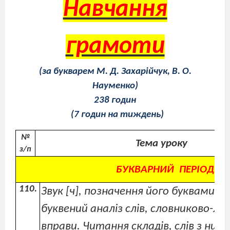
Навчання
грамоти
(за букварем М. Д. Захарійчук, В. О.
Науменко)
238 годин
(7 годин на тиждень)
№
Тема уроку
з/п
БУКВАРНИЙ
ПЕРІОД (п
Звук
[ч
], позначення його буквами Чч
буквений аналіз слів, словниково-лог
вправи. Читання складів, слів з ними