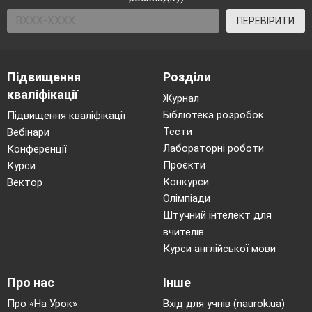
нею. Складання і записування слів з 
ПЕРЕВІРИТИ
букв.
Розвиток зв’язного
мовлення
ввіч-ливості. Найпростіші формули
мовленнєвого етикету. Форми звер
Підвищення
Розділи
кваліфікації
українській мові. Складання і розігр
Журнал
Бібліотека розробок
Підвищення кваліфікації
діалогів
Тести
Вебінари
Закріплення звукових значень букви 
Лабораторні роботи
Конференції
Проєкти
Курси
Опрацю-вання вірша Т.Петровської,
Конкурси
Вектор
В.Сухом-линським .
Робота з дитяч
Олімпіади
Штучний інтелект для
книжкою.
Озна-йомлення із періоди
вчителів
дитячими виданнями («Казковий св
Курси англійської мови
«Малятко», «Пізнайко»)
Про нас
Інше
Письмо великої букви Ю, складів та с
Про «На Урок»
Вхід для учнів (naurok.ua)