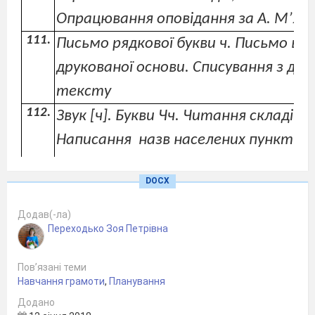
Опрацювання оповідання за А. М’яс
Письмо рядкової букви ч. Письмо в 
друкованої основи. Списування з др
тексту
Звук
[ч
]. Букви Чч. Читання складів, 
Написання
назв населених пунктів і 
ликої букви. К. Перелісна
DOCX
«Чебрець».Опрацюван-ня оповіданн
сестричка» за М.Павленко
Додав(-ла)
Переходько Зоя Петрівна
Письмо великої букви Ч, складів і слі
Списування з друкованого тексту
Пов’язані теми
Навчання грамоти
,
Планування
Звук
[й
], позначення його буквами Й
Додано
аналіз слів. Читання складів, слів. 