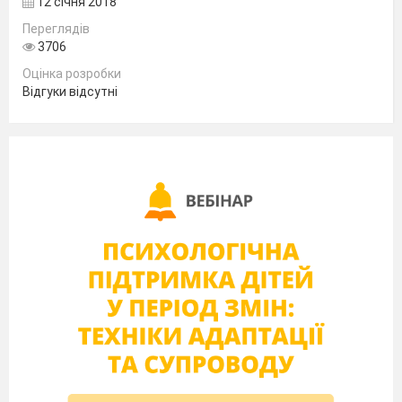
12 січня 2018
оповідання «Дрізд і дятел» за Е.Ши
Переглядів
3706
Письмо рядкової букви й, буквосполуч
Оцінка розробки
нею. Підготовчі графічні вправи. Скл
Відгуки відсутні
записування слів, речень
Закріплення звукового значення букв
сполучення «йо». Практичне ознайо
словами, протилежними за значенн
Опрацювання тексту за О.Погребня
Письмо великої букви Й, складів і слі
Списування з друкованого тексту
Звук
[х
], позначення його буквами Хх.
буквений аналіз слів, словниково-лог
вправи. Читання складів, слів. Опр