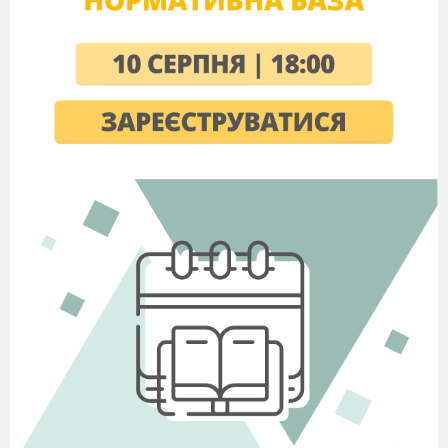
вдосконалення в доступній формі невеличких
дитячих казок-оповідань, сформувати у
школярів позитивне емоційне відношення до
світу професій, допомогти зорієнтувати та
співвіднести свої вподобання до тої чи іншої
професії, і зрозуміти, що людина яка працює за
покликом душі та вільно реалізує свої
здібності – щаслива людина.
Важливим направленням збірника є моральне
та трудове виховання здобувачів освіти, а зміст
оповідань сприяє:
вихованню працелюбства, творчого
відношення до праці;
формуванню уявлення про естетичні
цінності;
ціннісному відношенню до природи, до
оточуючого середовища;
формуванню інформаційної грамотності;
розвитку комунікативної компетентності;
Завдання збірника: