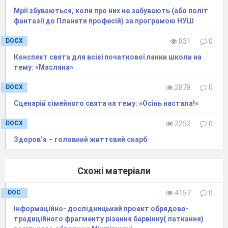
А як це велосипед часу? – запитала Віка, - та
Мрії збуваються, коли про них не забувають (або політ
ще й професійний….
фантазії до Планети професій) за програмою НУШ
Професор загадково посміхнувся:
Цей велосипед знає все-все про професії, і
DOCX
831
0
навіть може показати нам, як вони виникли,
Конспект свята для всієї початкової ланки школи на
і якими стали сьогодні.
тему: «Масляна»
А прямо зараз він може нам показати якусь
професію? – спитала Віка нетерпляче
DOCX
2878
0
переступаючи з ноги на ногу.
Сценарій сімейного свята на тему: «Осінь настала!»
Так! – професор Вінчестер плеснув в долоні
– обирайте професію!
DOCX
2252
0
Але їх так багато! І про всі кортить щось
цікавеньке дізнатися. – Сашко посміхнувся.
Здоров’я – головний життєвий скарб
– як тут обрати?.
Оооо!
- професор підняв вгору вказівний
палець, - а для цього я винайшов
Схожі матеріали
спеціальний професійний компас, допитливі
мої. Він схожий на звичайний компас, але
DOC
4157
0
показує
не схід-захід, південь-північ, а
Інформаційно- дослідницький проект обрядово-
різноманітні професії. Достатньо лише
традиційного фрагменту різання барвінку( латкання)
натиснути на кнопку і професія обрана.