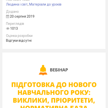
Людина і світ
,
Матеріали до уроків
Додано
20 серпня 2019
Переглядів
1013
ЗБІРНИК АВТОРСЬКИХ ОПОВІДАНЬ
Оцінка розробки
Нова Українська Школа
(для молодшого шкільного віку)
Відгуки відсутні
Короткий зміст збірника:
Авторські оповідання про винахід професора
Вінчестера – Професійний Велосипед Часу.
Який відправляє дітлахів у дивовижну
подорож навколо світу професій, у якій вони
знайомляться з різними професіями та їх
виникненням. Кожне оповідання це маленька
історія про таку неповторну Велику справу.
Мета збірника
– ознайомити дітей з
професіями, з історією їх виникнення та