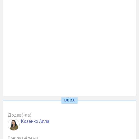
DOCX
Додав(-ла)
Козенко Алла
Пов’язані теми