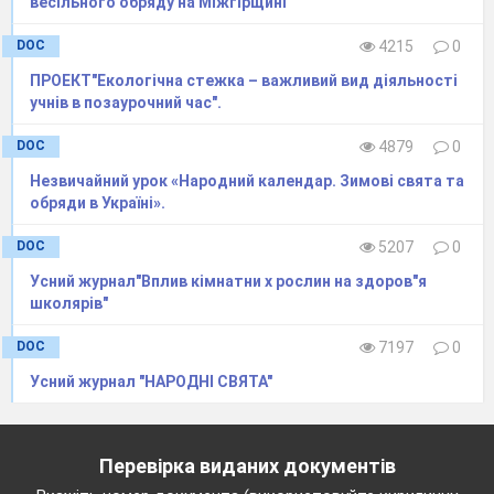
весільного обряду на Міжгірщині
Можна я? – Віка несміливо протягнула
руку до компаса.
DOC
4215
0
Тисни! – в один голос промовили професор
ПРОЕКТ"Екологічна стежка – важливий вид діяльності
та Сашко.
учнів в позаурочний час".
DOC
4879
0
Незвичайний урок «Народний календар. Зимові свята та
обряди в Україні».
DOC
5207
0
Усний журнал"Вплив кімнатни х рослин на здоров"я
школярів"
DOC
7197
0
Усний журнал "НАРОДНІ СВЯТА"
ХТО НАВЧАЄ ВЧИТЕЛЯ
Вчитель! – прокричала Віка, - Велосипед
часу покаже нам професію вчителя!
Перевірка виданих документів
Я знаю таку професію, – сказав Сашко, -