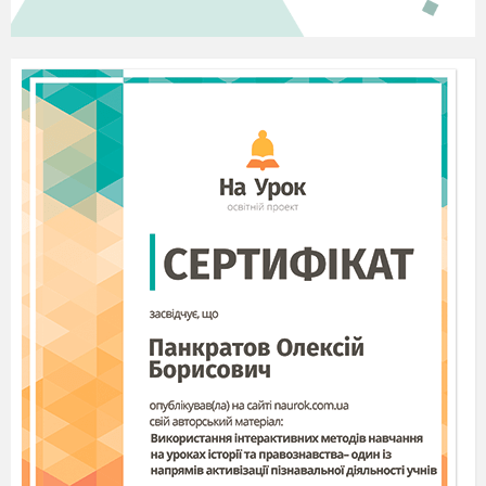
сприяти всебічній обізнаності здобувачів
освіти;
розширювати та поглиблювати знання
школярів про професії;
викликати бажання працювати, допомагати
дорослим;
сприяти створенню внутрішнього
психологічного комфорту дітей;
сприяти розвитку уяви, фантазії,
критичного мислення;
збагачувати словниковий запас дітей;
Організація освітньої роботи зі збірником:
оповідання та завдання зі збірника можна
використовувати при груповій, підгруповій та
індивідуальній роботі в освітньому процесі.
Також збірник має низку творчих завдань з
використанням технологій розвитку
критичного мислення, зміст яких, допоможе
дітям краще зрозуміти ту чи іншу професію.