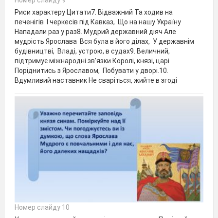
Риси характеру Цитати7. Відважний Та ходив на
печенігів І черкесів під Кавказ, Що на нашу Україну
Нападали раз у раз8. Мудрий державний діяч Але
мудрість Ярослава Вся була в його ділах, У державнім
будівництві, Владі, устрою, в судах9. Величний,
підтримує міжнародні зв'язки Королі, князі, царі
Поріднитись з Ярославом, Побувати у дворі.10.
Вдумливий наставник Не сваріться, жийте в згоді
Номер слайду 10