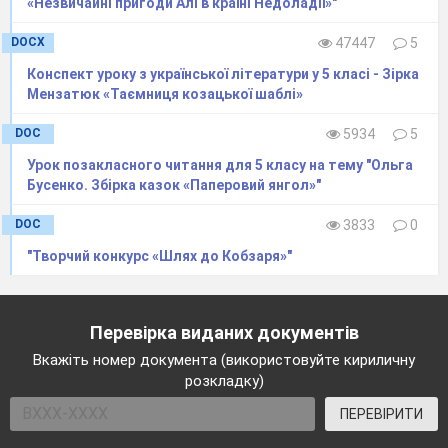
«Незвичайні пригоди Алі в країні Недоладії»"
DOCX
47447
5
Конспект уроку з української літератури у 5 класі - Зірка
Мензатюк «Таємниця козацької шаблі»
DOC
5934
5
Урок позакласного читання для 5 класу на тему "Ольга
Бусенко. Збірка казок «Паперовий янгол»"
DOC
3833
0
"Творчий конкурс «Шлях до Кобзаря»"
Перевірка виданих документів
Вкажіть номер документа (використовуйте кириличну
розкладку)
ПЕРЕВІРИТИ