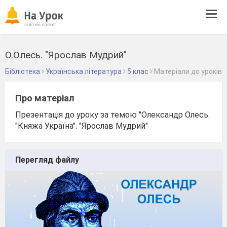
Tog
navi
О.Олесь. "Ярослав Мудрий"
Бібліотека
Українська література
5 клас
Матеріали до уроків
Про матеріал
Презентація до уроку за темою "Олександр Олесь.
"Княжа Україна". "Ярослав Мудрий"
Перегляд файлу