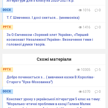
літератури для 5 класу на 2020-2021 н.р.
DOCX
1016
0
Т. Г. Шевченко. І досі сниться... (мнемоніка)
PPTX
1416
0
За О.Ємченком «Зоряний злет України», «Перший
космонавт Незалежної України». Визначення теми і
головної думки творів.
Схожі матеріали
PPTX
10305
5
Добро починається з... ( вивчення казки В.Короліва-
Старого "Хуха-Моховинка")
DOCX
6370
0
Конспект уроку з української літератури 5 клас на тему:
"Морально-етичні проблеми в казці Галини Малик