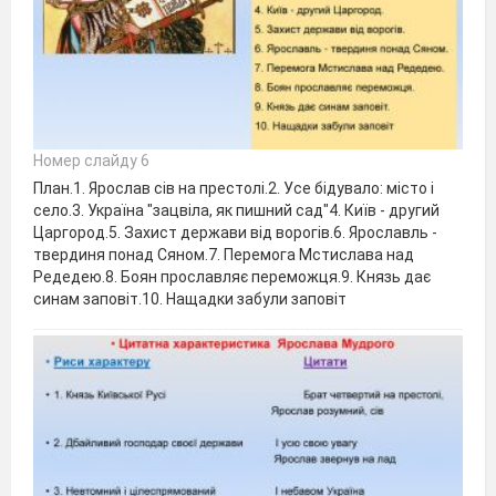
Номер слайду 6
План.1. Ярослав сів на престолі.2. Усе бідувало: місто і
село.3. Україна "зацвіла, як пишний сад"4. Київ - другий
Царгород.5. Захист держави від ворогів.6. Ярославль -
твердиня понад Сяном.7. Перемога Мстислава над
Редедею.8. Боян прославляє переможця.9. Князь дає
синам заповіт.10. Нащадки забули заповіт