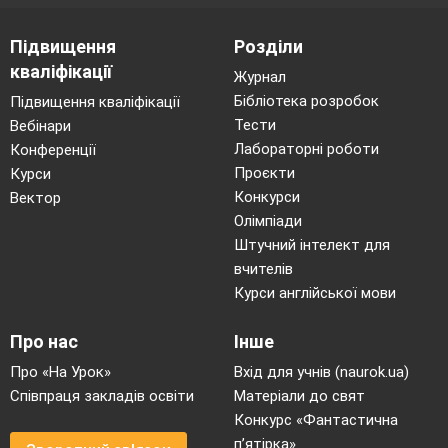
Підвищення
Розділи
кваліфікації
Журнал
Бібліотека розробок
Підвищення кваліфікації
Тести
Вебінари
Лабораторні роботи
Конференції
Проєкти
Курси
Конкурси
Вектор
Олімпіади
Штучний інтелект для
вчителів
Курси англійської мови
Про нас
Інше
Про «На Урок»
Вхід для учнів (naurok.ua)
Співпраця закладів освіти
Матеріали до свят
Конкурс «Фантастична
п’ятірка»