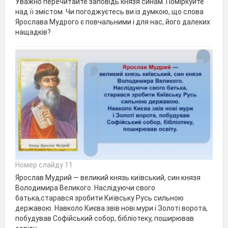
Уважно перечитайте заповідь князя синам. Поміркуйте
над її змістом. Чи погоджуєтесь ви із думкою, що слова
Ярослава Мудрого є повчальними і для нас, його далеких
нащадків?
Номер слайду 11
Ярослав Мудрий — великий князь київський, син князя
Володимира Великого. Наслідуючи свого
батька,старався зробити Київську Русь сильною
державою. Навколо Києва звів нові мури і Золоті ворота,
побудував Софійський собор, бібліотеку, поширював