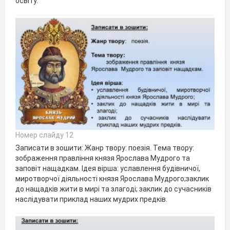
освіту.
Номер слайду 12
Записати в зошити: Жанр твору: поезія. Тема твору:
зображення правління князя Ярослава Мудрого та
заповіт нащадкам. Ідея вірша: уславлення будівничої,
миротворчої діяльності князя Ярослава Мудрого;заклик
до нащадків жити в мирі та злагоді; заклик до сучасників
наслідувати приклад наших мудрих предків.