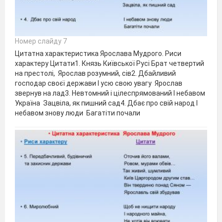
Номер слайду 7
Цитатна характеристика Ярослава Мудрого. Риси
характеру Цитати1. Князь Київської Русі Брат четвертий
на престолі, Ярослав розумний, сів2. Дбайливий
господар своєї держави І усю свою увагу Ярослав
звернув на лад3. Невтомний і цілеспрямований І небавом
Україна Зацвіла, як пишний сад4. Дбає про свій народ І
небавом знову люди Багатіти почали