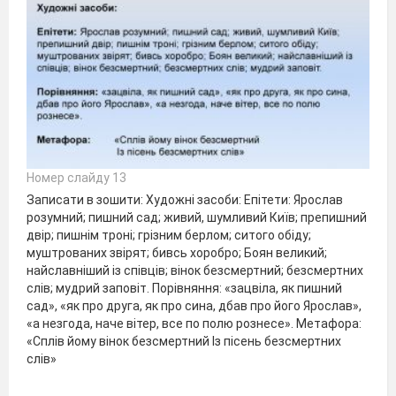
Номер слайду 13
Записати в зошити: Художні засоби: Епітети: Ярослав
розумний; пишний сад; живий, шумливий Київ; препишний
двір; пишнім троні; грізним берлом; ситого обіду;
муштрованих звірят; бивсь хоробро; Боян великий;
найславніший із співців; вінок безсмертний; безсмертних
слів; мудрий заповіт. Порівняння: «зацвіла, як пишний
сад», «як про друга, як про сина, дбав про його Ярослав»,
«а незгода, наче вітер, все по полю рознесе». Метафора:
«Сплів йому вінок безсмертний Із пісень безсмертних
слів»