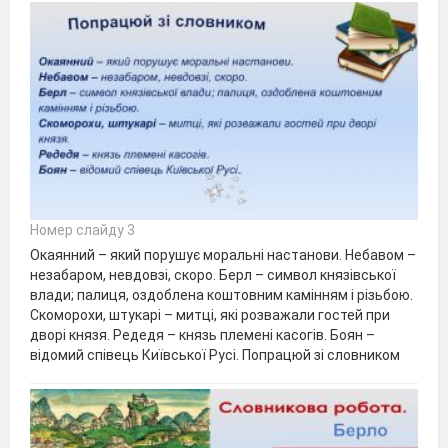
Номер слайду 3
Окаянний – який порушує моральні настанови. Небавом –
незабаром, невдовзі, скоро. Берл – символ князівської
влади; палиця, оздоблена коштовним камінням і різьбою.
Скоморохи, штукарі – митці, які розважали гостей при
дворі князя. Редедя – князь племені касогів. Боян –
відомий співець Київської Русі. Попрацюй зі словником