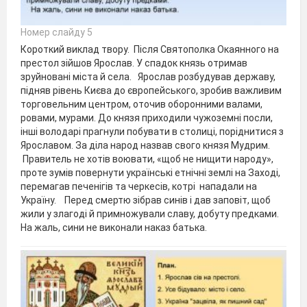
Номер слайду 5
Короткий виклад твору. Після Святополка Окаянного на
престол зійшов Ярослав. У спадок князь отримав
зруйновані міста й села. Ярослав розбудував державу,
підняв рівень Києва до європейського, зробив важливим
торговельним центром, оточив оборонними валами,
ровами, мурами. До князя приходили чужоземні посли,
інші володарі прагнули побувати в столиці, поріднитися з
Ярославом. За діла народ назвав свого князя Мудрим.
Правитель не хотів воювати, «щоб не нищити народу»,
проте зумів повернути українські етнічні землі на Заході,
перемагав печенігів та черкесів, котрі нападали на
Україну. Перед смертю зібрав синів і дав заповіт, щоб
жили у злагоді й примножували славу, добуту предками.
На жаль, сини не виконали наказ батька.