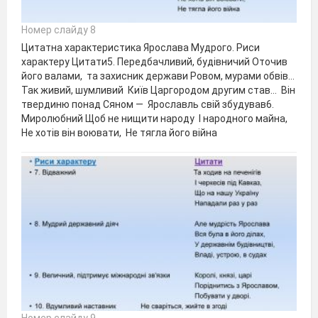
Номер слайду 8
Цитатна характеристика Ярослава Мудрого. Риси
характеру Цитати5. Передбачливий, будівничий Оточив
його валами, та захисник держави Ровом, мурами обвів…
Так живий, шумливий Київ Царгородом другим став… Він
твердиню понад Сяном — Ярославль свій збудував6.
Миролюбний Щоб не нищити народу І народного майна,
Не хотів він воювати, Не тягла його війна
Номер слайду 9