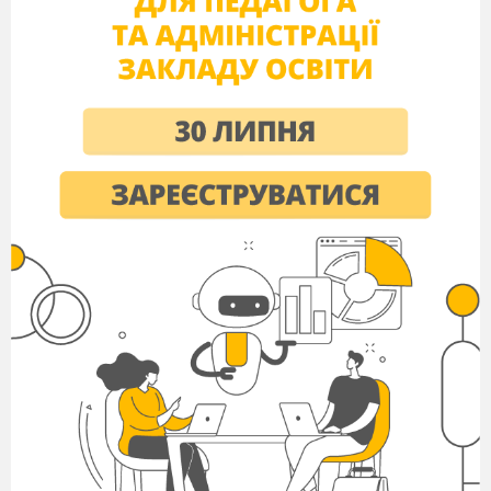
оперативне забезпечення керівництва
підприємства необхідною інформацією про
стан основних засобів через автоматизацію
обліково-обчислювальних робіт на базі
сучасних засобів обчислювальної техніки.
В організації правильного обліку основних
засобів головною є науково обґрунтована їх
класифікація (групування) за найважливішими
економічними і технічними ознаками.
За характером участі у процесі виробництва
(в
залежності від функціонального призначення) основні
засоби поділяються на групи:
виробничі
(призначені
для використання у сфері матеріального виробництва,
обслуговують його. Причому ступінь їх участі у процесі
виробництва різна: одні беруть участь в виробництві в
якості засобів праці (машини, обладнання,
інструменти), інші забезпечують безперебійність
виробничого процесу (передавальні пристрої, будівлі),
треті створюють необхідні умови для виробничого
процесу (виробничі будівлі), зберігання або
переміщення виробничих запасів і готової продукції
(складські приміщення, транспортні засоби і т.п.) і
невиробничі
(об’єкти житлово-комунального