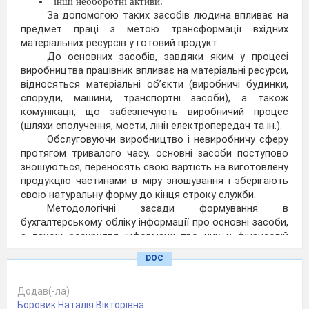
інші необоротні активи.
За допомогою таких засобів людина впливає на
предмет праці з метою трансформації вхідних
матеріальних ресурсів у готовий продукт.
До основних засобів, завдяки яким у процесі
виробництва працівник впливає на матеріальні ресурси,
відносяться матеріальні об’єкти (виробничі будинки,
споруди, машини, транспортні засоби), а також
комунікації, що забезпечують виробничий процес
(шляхи сполучення, мости, лінії електропередач та ін.).
Обслуговуючи виробництво і невиробничу сферу
протягом тривалого часу, основні засоби поступово
зношуються, переносять свою вартість на виготовлену
продукцію частинами в міру зношування і зберігають
свою натуральну форму до кінця строку служби.
Методологічні засади формування в
бухгалтерському обліку інформації про основні засоби,
а також розкриття інформації про них у фінансовій
звітності визначає Положення (стандарт)
DOC
бухгалтерського обліку 7 “Основні засоби”.
Основні засоби
– це матеріальні активи, які
підприємство утримує з метою використання їх у
Додав(-ла)
процесі виробництва або постачання товарів і послуг,
Боровик Наталія Вікторівна