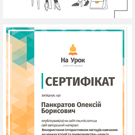
господарства, охорони здоров’я, культури, освіти,
спорту та ін.) – не беруть участі прямо або
опосередковано (непрямо) у процесі виробництва, а
призначені для цілей невиробничого споживання,
житлового та соціально-культурного обслуговування
колективів (працюючих) підприємства.
За рівнем використання
основні засоби
поділяються на діючі (беруть участь у виробничому
процесі або в обслуговуванні колективу) і недіючі
(знаходяться в запасі, реконструкції, на консервації
тощо).
Залежно від права власності
(приналежності)
основні засоби поділяються на власні
(відображаються в балансі і звітності даного
підприємства – належать даному підприємству) й
орендовані (знаходяться в тимчасовому його
використанні (в балансі та звітності не
відображаються).
За галузями економіки
основні засоби
класифікуються: промисловість; сільське
господарство; лісове господарство; транспорт;
зв’язок; будівництво; торгівля і громадське харчування;