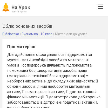
Tog
navi
Облік основних засобів
Бібліотека
Економіка
10 клас
Матеріали до уроків
Про матеріал
Для здійснення своєї діяльності підприємства
мусять мати необхідні засоби та матеріальні
умови. Господарська діяльність підприємства
неможлива без використання засобів праці
(матеріально-технічної бази підприємства) –
необоротних активів, до складу яких відносять: 
основні засоби;  інші необоротні матеріальні
активи;  нематеріальні активи;  довгострокові
фінансові інвестиції;  довгострокова дебіторська
заборгованість;  відстрочені податкові активи; 
інші необоротні активи.