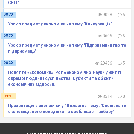
СВІТ"
будівельно-монтажних робіт;
реєстраційні збори, державне мито та аналогічні
DOCX
9098
5
платежі, здійснені у зв’язку з придбанням
(отриманням) прав на об’єкт основних засобів та
Урок з предмету економіки на тему "Конкуренція"
інших необоротних матеріальних активів;
суми ввізного мита;
DOCX
8605
5
суми непрямих податків, сплачені у зв’язку з
Урок з предмету економіки на тему "Підприємництво та
придбанням (створенням) основних засобів, які
підприємець"
не відшкодовуються підприємству;
витрати зі страхування ризиків, пов’язаних з
DOCX
20436
5
доставкою основних засобів;
витрати на установку, монтаж, налагодження
Поняття «Економіки». Роль економічної науки у житті
основних засобів;
окремої людини і суспільства. Суб’єкти та об’єкти
інші витрати, безпосередньо пов’язані з
економічних відносин.
доведенням основних засобів до стану, у якому
вони придатні для використання у запланованих
PPT
3514
0
цілях.
Витрати на сплату відсотків за користування
Презентація з економіки у 10 класі на тему :"Споживач в
кредитом не включаються до первісної вартості
економіці : його поведінка та особливості вибору"
необоротних активів, придбаних (створених) повністю
або частково за рахунок позикового капіталу.
Первинна вартість основних засобів показує