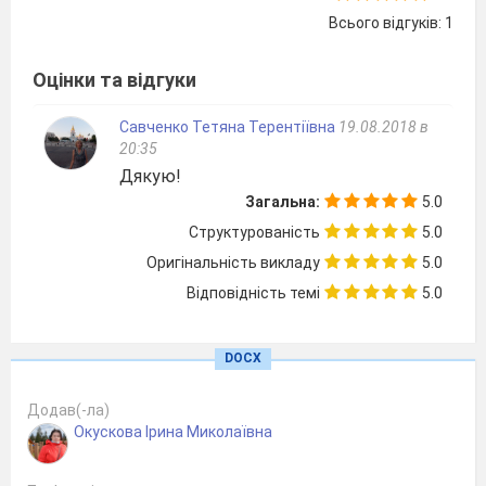
гості до бабусі» з
Всього відгуків: 1
циклу «З любов’ю
до дітей», А.Мігай,
Оцінки та відгуки
Т.Коломієць «Я по
вулиці іду».
Савченко Тетяна Терентіївна
19.08.2018 в
20:35
Поспівка «Ту-ту-
Дякую!
ту»
Загальна:
5.0
4
Мій дім
О.Злотник «Музика
Структурованість
5.0
рідного дому»,
Оригінальність викладу
5.0
Т.Шутенко,
В.Кукловська
Відповідність темі
5.0
«Будуємо дім»
Поспівка «Наш
DOCX
дім»
5
Моя родина
О.Злотник,
Додав(-ла)
Окускова Ірина Миколаївна
В.Крищенко
«Родина». Дихання.