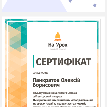
колі»
9
Дари осені
Рухлива хвилинка
Н.Савко, О.Салюк
«Їздить трактор по
городу», українська
народна пісня
«Ходить гарбуз по
городу»
театралізація пісні.
10
Хочу бути
Танець. Український
здоровим
народний танець
«Гопак» Пластична
імпровізація
«Настрій»,О.
Янушкевич «Пісня
про зарядку»
11
Вода
М.Скорик