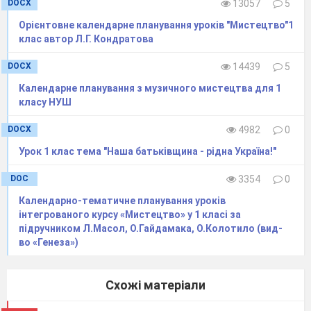
DOCX
13057
5
Л.Глібов
Орієнтовне календарне планування уроків "Мистецтво"1
«Зимонька-
клас автор Л.Г. Кондратова
снігуронька».
Рухлива хвилинка
DOCX
14439
5
«Ніжками
Календарне планування з музичного мистецтва для 1
затупотіли…»
класу НУШ
14
Мій
Ф.Колеса «Сипле
DOCX
4982
0
зимовий
сніг», Дж. Пьерпонт
Урок 1 клас тема "Наша батьківщина - рідна Україна!"
настрій
«Дзвіночки
дзвенять», Рухлива
DOC
3354
0
хвилинка «Я
Календарно-тематичне планування уроків
мандрую по землі.
інтегрованого курсу «Мистецтво» у 1 класі за
Віхола гуде»,
підручником Л.Масол, О.Гайдамака, О.Колотило (вид-
во «Генеза»)
Н.Горбенко «Сніг-
сніжок»
Схожі матеріали