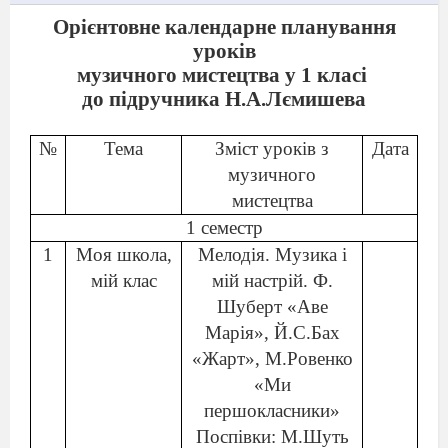
Орієнтовне календарне планування
уроків
музичного мистецтва у 1 класі
до підручника Н.А.Лємишева
№
Тема
Зміст уроків з
Дата
музичного
мистецтва
1 семестр
1
Моя школа,
Мелодія. Музика і
мій клас
мій настрій. Ф.
Шуберт «Аве
Марія», Й.С.Бах
«Жарт», М.Ровенко
«Ми
першокласники»
Поспівки: М.Шуть