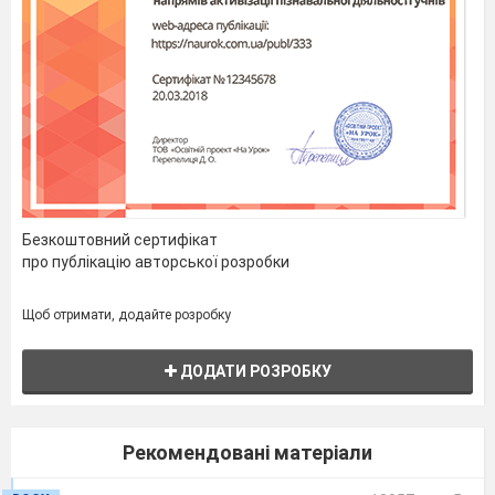
навколо
«Мелодія» Рухлива
мене
хвилинка «Море
хвилюється»,
Поспівка «Колихає
хвиля», Л.Жолновач
«Човник»
12
Привіт,
Дж.Ласт «Зима»,
чарівнице
Рухлива хвилинка
Безкоштовний сертифікат
зимо!
З.Лисевич «Танці-
про публікацію авторської розробки
зігріванці»,
Поспівка
Щоб отримати, додайте розробку
«Сніжинки»
Придумай мелодію
ДОДАТИ РОЗРОБКУ
до вірша.
13
Зимові
А.Вівальді Пори
Рекомендовані матеріали
сюрпризи
року «Зима»,
В.Верховинець,