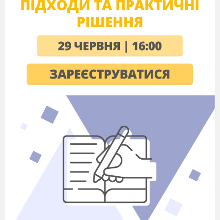
гриби». Музика і
мій настрій.
Поспівка
М.Завалішина,
Л.Рева «Диби-
диби»
8
Осінь
Музика вокальна та
інструментальна.
В.Косенко
«Дощик»,
К.Меладзе «Квітка-
душа». Гра «Звуки
та кольори осені»
Поспівка
«Пожовтіло
листячко». Рухлива
хвилинка Гра
«Ходять діти в