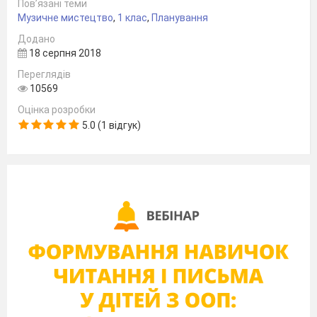
Українська народна
Пов’язані теми
Музичне мистецтво
,
1 клас
,
Планування
пісня «Омелько»,
Додано
Гра «Омелько»
18 серпня 2018
6
Мої
Українська народна
Переглядів
улюблені
пісня «Котику
10569
тварини
сіренький», Рухлива
Оцінка розробки
хвилинка Г.Чубач
5.0 (1 відгук)
«Черепаха аха -
аха», О.Мочайло
«Цуценя» Гра-
перевтілення
«Упізнай мене»
7
Веселі
П.Чайковський
плями
Пори року.
«Жовтень».
Рухлива хвилинка
Р.Грех «Пісня про