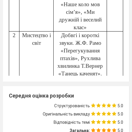
«Наше коло мов
сім’я», «Ми
дружній і веселий
клас»
2
Мистецтво і
Добвгі і короткі
світ
звуки. Ж.Ф. Рамо
«Перегукування
птахів», Рухлива
хвилинка Т.Вернер
«Танець каченят».
Гра «Оркестр
довкілля»,
Середня оцінка розробки
Поспівки: «Зозуля»,
«Каркнув крук»
Структурованість
5.0
3
Я вулицею
Пісня.
Оригінальність викладу
5.0
йду
Р.Наконечний,
Відповідність темі
5.0
О.Шевченко «В
Загальна:
5.0