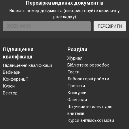
Перевірка виданих документів
Вкажіть номер документа (використовуйте кириличну
розкладку)
ПЕРЕВІРИТИ
Підвищення
Розділи
кваліфікації
Журнал
Бібліотека розробок
Підвищення кваліфікації
Тести
Вебінари
Лабораторні роботи
Конференції
Проєкти
Курси
Конкурси
Вектор
Олімпіади
Штучний інтелект для
вчителів
Курси англійської мови