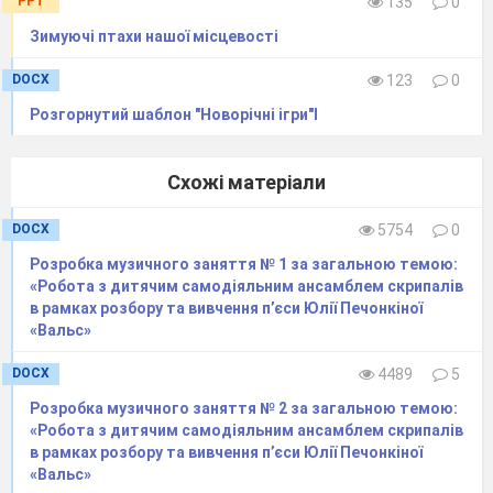
PPT
135
0
Зимуючі птахи нашої місцевості
DOCX
123
0
Розгорнутий шаблон "Новорічні ігри"І
Схожі матеріали
DOCX
5754
0
Розробка музичного заняття № 1 за загальною темою:
«Робота з дитячим самодіяльним ансамблем скрипалів
в рамках розбору та вивчення п’єси Юлії Печонкіної
«Вальс»
DOCX
4489
5
Розробка музичного заняття № 2 за загальною темою:
«Робота з дитячим самодіяльним ансамблем скрипалів
в рамках розбору та вивчення п’єси Юлії Печонкіної
«Вальс»