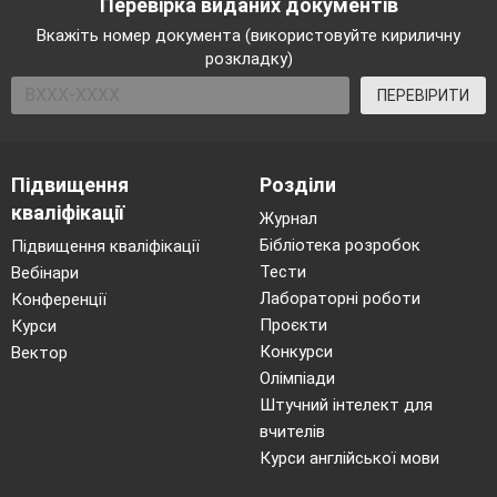
Перевірка виданих документів
Вкажіть номер документа (використовуйте кириличну
розкладку)
ПЕРЕВІРИТИ
Підвищення
Розділи
кваліфікації
Журнал
Бібліотека розробок
Підвищення кваліфікації
Тести
Вебінари
Лабораторні роботи
Конференції
Проєкти
Курси
Конкурси
Вектор
Олімпіади
Штучний інтелект для
вчителів
Курси англійської мови