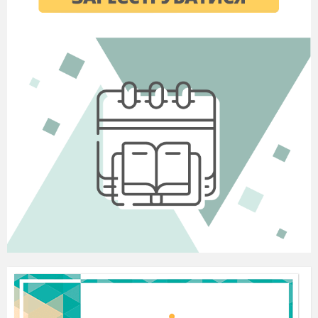
Ж) сечовий міхур
4. За звичайних умов у дорослої людини за
добу в середньому утворюється
первинної сечі:
А) 50 л
Б) 250 л
В) 150 л
5. Волосяні сумки шкіри розташовані:
А) підшкірній жировій клітковині
Б) власне шкірі
В) епідермісі
6. Пухирці на шкірі властиві для опіку:
А) першого ступеня