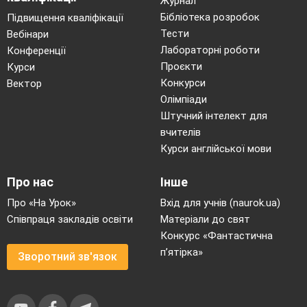
Журнал
Бібліотека розробок
Підвищення кваліфікації
Тести
Вебінари
Лабораторні роботи
Конференції
Проєкти
Курси
Конкурси
Вектор
Олімпіади
Штучний інтелект для
вчителів
Курси англійської мови
Про нас
Інше
Про «На Урок»
Вхід для учнів (naurok.ua)
Співпраця закладів освіти
Матеріали до свят
Конкурс «Фантастична
п’ятірка»
Зворотний зв'язок