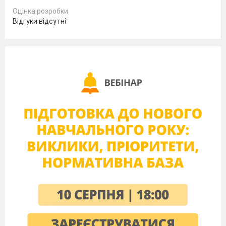
Б) звивистих канальців
Оцінка розробки
В) плазми крові
Відгуки відсутні
2.
Центр рефлексу сечовипускання
розташований у мозку:
А) довгастому
Б) проміжному
В) спинному
3.Видільну функцію не виконують такі
органи та системи органів:
А) нирки
Б) легені
В) шкіра
Г) печінка
Д) шлунок
Е) кишечник
Є) серце