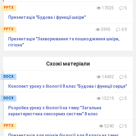
PPTX
17025
5
Презентація "Будова і функції шкіри"
PPTX
5995
4.9
Презентація "Захворювання та пошкодження шкіри,
гігієна"
Опишіть механізм та причини появи «гусячої
шкіри».
Схожі матеріали
Яке значення цього явища для організму
людини?
DOCX
14492
5
Конспект уроку з біології 8 клас "Будова і функції серця"
DOCX
15219
5
Розробка уроку з біології на тему:"Загальна
характеристика сенсорних систем" 8 клас
PPTX
5240
5
Презентація для уроків біології для 8 класу на тему: