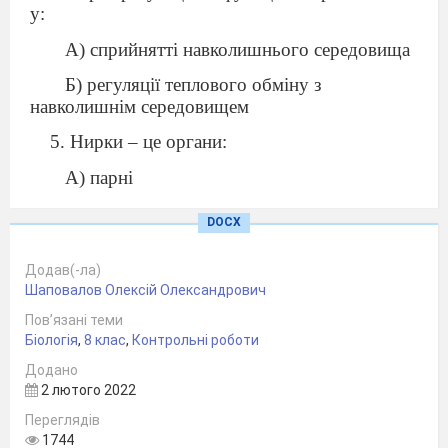
у:
А) сприйнятті навколишнього середовища
Б) регуляції теплового обміну з
навколишнім середовищем
5. Нирки – це органи:
А) парні
Б) непарні
DOCX
6.
Волосся є роговим похідним:
Додав(-ла)
А) епідермісу
Шаповалов Олексій Олександрович
Б) дерми
Пов’язані теми
Біологія
,
8 клас
,
Контрольні роботи
ІІ рівень.
Додано
Структурна одиниця нирки – нефрон –
2 лютого 2022
складається з:
Переглядів
А) мальпігієва клубочка
1744