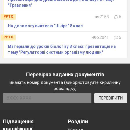
"Травлення"
PPTX
7153
5
На допомогу вчителю "Шкіра" 8 клас
PPTX
22041
5
Матеріали до уроків біології у 8 класі: презентація на
тему "Регуляторні системи організму людини"
Перевірка виданих документів
Вкажіть номер документа (використовуйте кириличну
розкладку)
ПЕРЕВІРИТИ
Підвищення
Розділи
кваліфікації