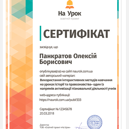
Б) другого ступеня
В) третього ступеня
ІІІ рівень
Встановіть відповідність між функціями
органів виділення або окремих структур
з органами і структурами:
Утворення первинної
сечі А. Нирки
Утворення вторинної
сечі Б. Сечоводи
Накопичення вторинної
сечі В. Сечовий міхур
перед її надходженням до
міхура
Г. Ниркова миска
Виведення сечі з
нирок Д.