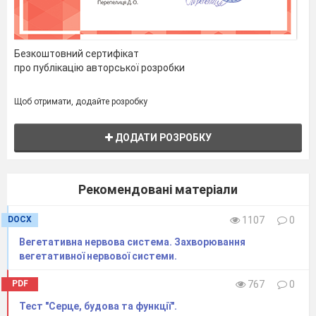
Мальпігієвий клубочок
Виведення сечі з
організму Е. Звивистий
каналець
Безкоштовний сертифікат
про публікацію авторської розробки
Підтримання сталості
внутрішнього Є. Сечівник
середовища і виведення продуктів
Щоб отримати, додайте розробку
розпаду
ДОДАТИ РОЗРОБКУ
IV рівень
Розгляньте малюнок і позначте складові
частини волосини.
Рекомендовані матеріали
DOCX
1107
0
Вегетативна нервова система. Захворювання
вегетативної нервової системи.
PDF
767
0
Тест "Серце, будова та функції".