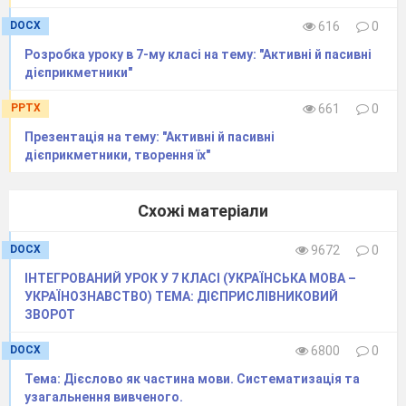
DOCX
616
0
Усі дієслова наказового способу в
Розробка уроку в 7-му класі на тему: "Активні й пасивні
рядку
дієприкметники"
А борімося, боріться, поборете, борись
PPTX
661
0
Б наносіть, перемелюйте, зрубай,
Презентація на тему: "Активні й пасивні
побродімо
дієприкметники, творення їх"
В гомониш, не гаймо, загориться, налий
Г купіть, поводитись, верти, зумій
Схожі матеріали
DOCX
9672
0
Правильно утворено форму
наказового способу дієслів у рядку
ІНТЕГРОВАНИЙ УРОК У 7 КЛАСІ (УКРАЇНСЬКА МОВА –
УКРАЇНОЗНАВСТВО) ТЕМА: ДІЄПРИСЛІВНИКОВИЙ
А пішли
ЗВОРОТ
Б вивчаймо
DOCX
6800
0
В зрізаємо
Тема: Дієслово як частина мови. Систематизація та
Г давай поговоримо
узагальнення вивченого.