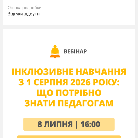
побачаться
Оцінка розробки
Відгуки відсутні
Неозначена форма дієслова є в
реченні
А На деревах подекуди тремтіли
золотаві листки.
Б Вінок захищає дівчину від “лихого
ока” та від нечистої сили.
В У Щедрий вечір готували багатий
святковий стіл, який символізував
щастя, добро, багатий врожай нового
року.
Г Це дуже важливо – вміти знаходити
точні слова.