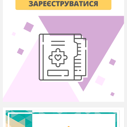
Усі дієслова належать до особових
форм у рядку
А спатимеш, коханий, хворіють,
турбуватись
Б сиджу, бачиш, купуватиму, біжать
В видніється, дивишся, любити,
летить
Г ходиш, готую, присунутий,
вступатимеш
У формі 1-ої особи однини всі
дієслова рядка
А мерехтимо, травмуємо, ділюсь,
проходжу
Б ризикує, рівняюсь, шукаю,