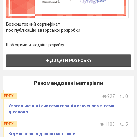
Усі дієслова доконаного виду в рядку
А виступити, зіпсувати, поснідати,
Безкоштовний сертифікат
написати
про публікацію авторської розробки
Б слугувати, підходити, зробити,
Щоб отримати, додайте розробку
стояти
В впіймати, купатись, крутити,
ДОДАТИ РОЗРОБКУ
будувати
Г загартувати, співати, падати, горіти
Рекомендовані матеріали
Усі дієслова дійсного способу в рядку
PPTX
927
0
А зробиш, сказав, пишу, стоїти
Узагальнення і систематизація вивченого з теми
Б читайте, ходить, вишиває, пече
дієслово
В ходімо, солимо, стереже, худну
PPTX
1185
5
Г заграєш, снідав би, говоримо, спиш
Відмінювання дієприкметників