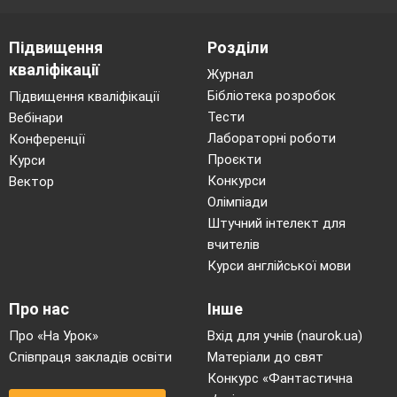
А Ні, на хвилях морських не залишиш
сліду, на воді не проореш тривкої межі.
Підвищення
Розділи
Б Ходить мати в городі. І лащиться
кваліфікації
Журнал
плюшевий
песик.
Бібліотека розробок
Підвищення кваліфікації
В Синиці голос-голосок один не збляк,
Тести
Вебінари
Лабораторні роботи
Конференції
один не змок, голками сиплеться
Проєкти
Курси
сухими.
Конкурси
Вектор
Г Тихий вечір погожий мені серце
Олімпіади
тривожить.
Штучний інтелект для
вчителів
Курси англійської мови
Усі дієслова належать до І
дієвідміни в рядку
Про нас
Інше
А дивитись, одягатись, вчитись,
Про «На Урок»
Вхід для учнів (naurok.ua)
виконати
Співпраця закладів освіти
Матеріали до свят
Конкурс «Фантастична
Б пекти, стояти, вантажиш, починати