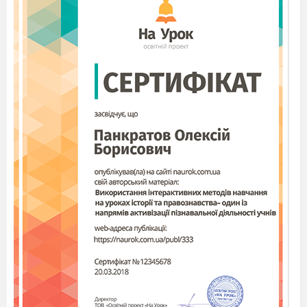
рятуватимемо
В мощу, кручу, сідатиму, насипатиму
Г
звертаюсь, виростатимемо, лежу,
відбудуємо
У формі 2-ої особи однини всі
дієслова рядка
А оспівують, відстежує, маринує,
освітлюватиме
Б буде змінювати, роззброював, співає,
диригує
В грає, захоплюватиметься, снідає,
народжуватиме
Г недочуває, зароблятиме, вирівнює,
непокояться