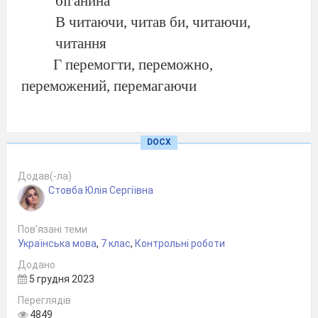
біганина
В читаючи, читав би, читаючи,
читання
Г перемогти, переможно,
переможений, перемагаючи
У неозначеній формі всі дієслова
DOCX
рядка
А визволити, розбігтися, знехтувати,
Додав(-ла)
відпороти
Стовба Юлія Сергіївна
Б домагатися, роззброюватися,
Пов’язані теми
дихатиме, вручити
Українська мова
,
7 клас
,
Контрольні роботи
В догоріти, спізниться, пили,
Додано
досягати
5 грудня 2023
Г відзначитися, визнати, явитися,
Переглядів
4849