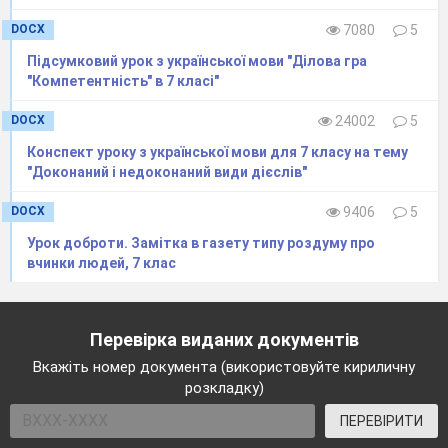
Д давай підемо
DOCX
7080
5
Підсумковий урок з української мови "Ділова гра
Усі дієслова умовного способу в
"Компетентність" в 7 класі"
рядку
DOCX
24002
5
А сіли б, почистив би, нехай оглянуть,
Конспект уроку з української мови для 7 класу на тему
здайте
"Доконаний і недоконаний види дієслів"
Б зачинили б, смикни, відшукайте,
DOCX
9406
5
прилетів би
Урок доброти. Замітка в газету типу роздуму про
В їв би, оглянули б, розповіла б, приніс
вчинки людей, 7 клас
би
Г привітлала б, розчесалась, вивчали б,
Перевірка виданих документів
відремонтуйте
Вкажіть номер документа (використовуйте кириличну
розкладку)
Дієслово майбутнього часу є в
ПЕРЕВІРИТИ
реченні