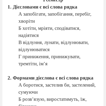
Дієсловами є всі слова рядка
А запобігати, запобігання, перебіг,
хворіти
Б хотіти, мріяти, сподіватися,
надіятися
В відлуння, лунати, відлунювати,
відлунюватися
Г приниження, принижувати,
тремтіти, ім’я
Формами дієслова є всі слова рядка
А боротися, застелив би, застелений,
сумуючи
Б розв’язую, виростатимуть, їж,