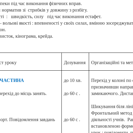
пеки під час виконання фізичних вправ.
 норматив зі
стрибків у довжину з розбігу.
ті
:
швидкість, силу
під час виконання естафет.
 вольові якості : впевненості у своїх силах, вмінню зосереджува
он.
висток, кінограма, крейда.
ст уроку
Дозування
Організаційні та мет
 ЧАСТИНА
до 10 хв.
Перехід у колоні по
призначивши напра
ерехід до місць занять.
до 60 с .
замикаючого. Диста
Шикування біля лінії
Фронтальний метод о
орт. Повідомлення завдань
до 60 с .
діяльності учнів.
Ра
встановленою формо
урок : повідомити, 