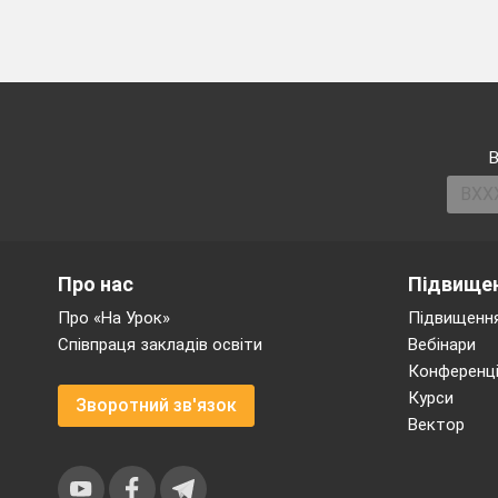
Естафета "раків"
Правила :
Гравців розподі
В
2.
з них теж ді
лить
шикується у дві
номери сідають
руками позаду.
За сигналом «рак
колони, перебир
Про нас
Підвищен
«рак» доповзе до
Про «На Урок»
Підвищення
починає повзти 
Співпраця закладів освіти
Вебінари
міняються місця
Конференці
Курси
Варіанти еста
Зворотний зв'язок
Вектор
животі.