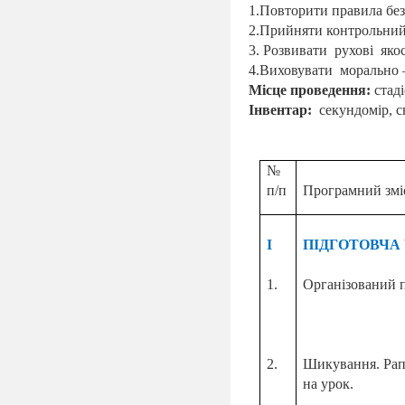
1.Повторити правила без
2.Прийняти контрольний
3. Розвивати
рухові
якос
4.Виховувати
морально –
Місце проведення:
стаді
Інвентар:
секундомір, с
№
п/п
Програмний змі
І
ПІДГОТОВЧА
1.
Організований п
2.
Шикування. Рап
на урок.