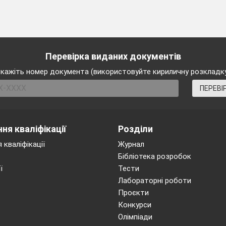
.
Змагальний метод .
Посібник автора О.
ігри та естафети в ш
Перевірка виданих документів
ляють на дві команди. Кожна
"Підручники і посіб
кажіть номер документа (використовуйте кириличну розкладк
ся на дві частини і
 зустрічні колони. Перші
ПЕРЕВІ
 на майданчик, спираючись
и» лізуть до зустрічної
до 5 хв.
а
ючи ногами і руками. Коли
ня кваліфікації
Розділи
 лінії своєї другої команди,
 кваліфікації
Журнал
другий «рак». Отже, «раки»
Бібліотека розробок
ми.
ї
Тести
Лабораторні роботи
фети:
«рак» повзе з м'ячем на
Проєкти
Конкурси
Перемагає команда, 
Олімпіади