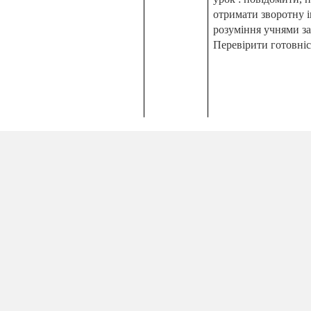
отримати зворотну 
розуміння учнями за
Перевірити готовніс
Фронтальний метод о
діяльності учнів. Ви
нання стройових вправ на
до 30 с.
командами.
рунко!", "Вільно!",
Потоковий метод орг
діяльності учнів. Ви
до
15 м
командами.
овиди ходьби:
до
15 м
ом;
З різним положення