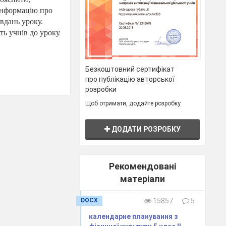
інформацію про
вдань уроку.
ть учнів до уроку.
Безкоштовний сертифікат
про публікацію авторської
розробки
Щоб отримати, додайте розробку
ДОДАТИ РОЗРОБКУ
рганізації
конувати за
Рекомендовані
анізації
матеріали
конувати за
DOCX
15857
5
календарне планування з
м рук.