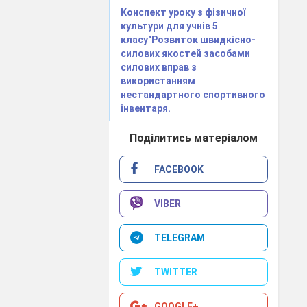
Конспект уроку з фізичної
культури для учнів 5
класу"Розвиток швидкісно-
силових якостей засобами
силових вправ з
використанням
нестандартного спортивного
конання стрибка.
інвентаря.
Поділитись матеріалом
ганізації
овторити техніку
FACEBOOK
у довжину з
VIBER
 частини стрибка.
анізації
TELEGRAM
трибки виконувати
ском.
TWITTER
конання стрибка.
GOOGLE+