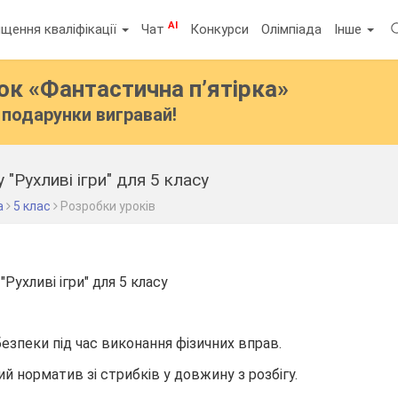
AI
щення кваліфікації
Чат
Конкурси
Олімпіада
Інше
бок
«Фантастична п’ятірка»
подарунки вигравай!
 "Рухливі ігри" для 5 класу
а
5 клас
Розробки уроків
"Рухливі ігри" для 5 класу
езпеки під час виконання фізичних вправ.
й норматив зі стрибків у довжину з розбігу.