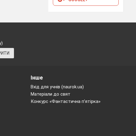
Кругляк "Рухливі
колі".– Тернопіль:
ники", 2004. ст.62
у)
РИТИ
Інше
Вхід для учнів (naurok.ua)
Матеріали до свят
Конкурс «Фантастична п’ятірка»
яка виконала