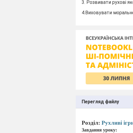
3. Розвивати рухові як
4.Виховувати морально
Перегляд файлу
Розділ:
Рухливі ігр
Завдання уроку: