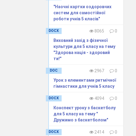
"Наочні картки оздоровчих
систем для самостійної
роботи учнів 5 класів"
DOCX
8065
0
Виховний захід з фізичної
культури для 5 класу на тему
"Здорова нація - здоровий
ти!"
DOC
2967
0
Урок з елементами ритмічної
гімнастики для учнів 5 класу
DOCX
4094
0
Конспект уроку з баскетболу
для 5 класу на тему "
Дружимо з баскетболом"
DOCX
2414
0