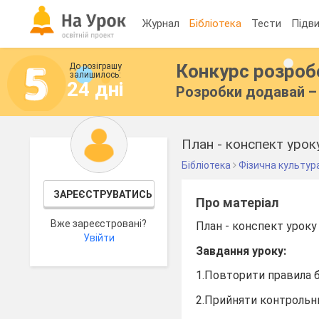
Журнал
Бібліотека
Тести
Підви
Конкурс розро
До розіграшу
залишилось:
24 дні
Розробки додавай – 
План - конспект уроку
Бібліотека
Фізична культур
ЗАРЕЄСТРУВАТИСЬ
Про матеріал
Вже зареєстровані?
План - конспект уроку 
Увійти
Завдання уроку:
1.Повторити правила б
2.Прийняти контрольни