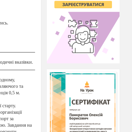
тись.
одичні вказівки.
 одному,
вляючого та
нція
0,5 м
.
 старту.
рганізації
порт за
ю. Завдання на
пояснити,