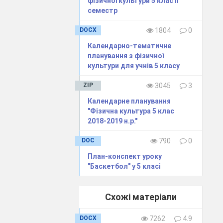
фізичної культури 5 клас ІІ
семестр
ганізації
DOCX
1804
0
мп середній.
Календарно-тематичне
 : підказкою,
планування з фізичної
м виконанням.
культури для учнів 5 класу
ZIP
3045
3
Календарне планування
азати.
"Фізична культура 5 клас
ндами.
2018-2019 н.р."
рганізації
DOC
790
0
План-конспект уроку
. Виконувати
за
"Баскетбол" у 5 класі
яти помилки :
нком, повторним
ним виконанням.
Схожі матеріали
.
DOCX
7262
4.9