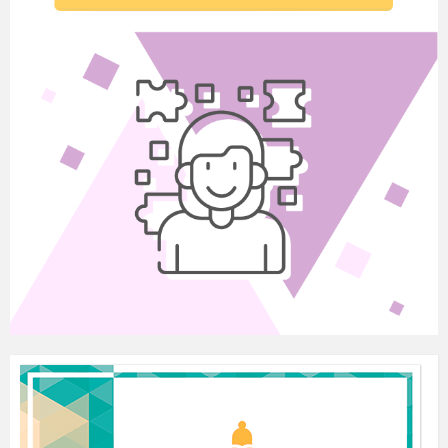
курсу української мови
3.3
Організувати виготовлення наочних посібників
3.4
Провести ремонт освітлення
ІУ.
Позакласна робот
4.1
Організувати проведення індивідуальних
консультацій для учнів.
4.2
Організувати роботу із обдарованими учнями
з української мови:
- підготовка до конкурсів:
- з української мови ім. П.Яцика;
- з української мови і літератури ім.
Т.Шевченка;