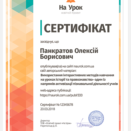
4.3
Підготувати і провести І етап Всеукраїнської
олімпіади з української мови і літератури.
4.4
Підготувати учнів до участі у в ІІ етапі
Всеукраїнських олімпіад з української мови і
літератури
4.5
Скласти індивідуальні програми для роботи з
обдарованими учнями
4.6
Систематизувати творчі роботи учнів і
оформити відповідні папки
4.7
Організувати зустріч з письменником-
земляком
У. Інформаційно-бібліог
5.1
Вивчити склад фонду бібліотеки навчального
закладу з проблем методики викладання
української мови та літ, психології та
педагогіки