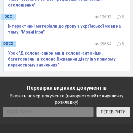
оголошення".
DOC
12602
5
Інтерактивні матеріали до уроку з української мови на
тему: "Мовні ігри"
DOCX
35654
5
Урок "Дієслова-синоніми,дієслова-антоніми,
багатозначні дієслова.Вживання дієслів у прямому і
переносному значеннях."
Перевірка виданих документів
Вкажіть номер документа (використовуйте кириличну
розкладку)
ПЕРЕВІРИТИ