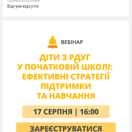
Оцінка розробки
2.3
Поновити тематичні папки ілюстративним
Відгуки відсутні
матеріалом
( 6-11кл)
2.4
Оформити пам’ятки з організації самостійної
роботи учнів з підручникам та довідковою
літературою( 5 кл)
Оформити постійно діючі стенди « Готуємося
2.5
до тематичної», «Сьогодні на уроці »
2.6
Поповнити тематичні папки: “ Нормативні
документи”, «Профільне навчання»
ІІІ. Удосконалення матеріал
3.1
Провести ремонт таблиць
3.2
Поновити колекції цифрових ресурсів з