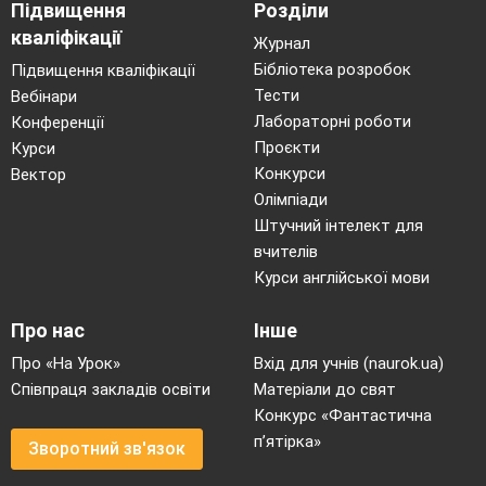
Підвищення
Розділи
кваліфікації
Журнал
Бібліотека розробок
Підвищення кваліфікації
Тести
Вебінари
Лабораторні роботи
Конференції
Проєкти
Курси
Конкурси
Вектор
Олімпіади
Штучний інтелект для
вчителів
Курси англійської мови
Про нас
Інше
Про «На Урок»
Вхід для учнів (naurok.ua)
Співпраця закладів освіти
Матеріали до свят
Конкурс «Фантастична
п’ятірка»
Зворотний зв'язок