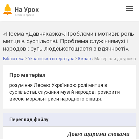
Tog
navi
«Поема «Давняказка».Проблеми і мотиви: роль
митця в суспільстві. Проблема служіннямузі і
народові; суть людськогощастя з вдячності».
Бібліотека
Українська література
8 клас
Матеріали до уроків
Про матеріал
розуміння Лесею Українкою ролі митця в
суспільстві, служіння музі й народові; розкрити
високі моральні риси народного співця.
Перегляд файлу
Довго щирими словами