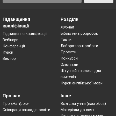
(слайд
11
)
Робота з класом.
Вправа «
Продовжи речення
»
Підвищення
Розділи
1. Леся Українка називає свою поему
кваліфікації
Журнал
«Давньою казкою» тому що…
Бібліотека розробок
Підвищення кваліфікації
Тести
2. Темою твору є…
Вебінари
Лабораторні роботи
Конференції
3. Головні герої поеми…
Проєкти
Курси
4. Конфлікт між персонажами розвивається
Конкурси
Вектор
тому що…
Олімпіади
5. Поет не погоджується стати «придворним
Штучний інтелект для
співцем» тому що…
вчителів
Курси англійської мови
(слайд
12
)
Про нас
Інше
7. Фізкультхвилинка
Про «На Урок»
Вхід для учнів (naurok.ua)
Співпраця закладів освіти
Матеріали до свят