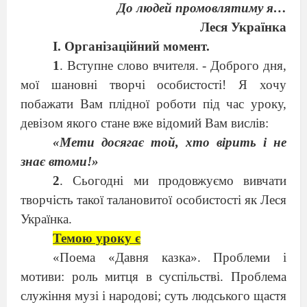
До людей промовлятиму я…
Леся Українка
І. Організаційний момент.
1
. Вступне слово вчителя. - Доброго дня,
мої шановні творчі особистості! Я хочу
побажати Вам плідної роботи під час уроку,
девізом якого стане вже відомий Вам вислів:
«Мети досягає той, хто вірить і не
знає втоми!»
2
.
C
ьогодні ми продовжуємо вивчати
творчість такої талановитої особистості як Леся
Українка.
Темою уроку є
«
Поема «Давня казка».
Проблеми і
мотиви: роль митця в суспільстві. Проблема
служіння музі і народові; суть людського щастя