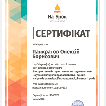
практиці.
(слайд
9
)
5.Робота над порівняльною
характеристикою героїв.
— Назвіть центральних персонажів
поеми. (Народний поет і граф Бертольдо.)
Гра «
Знайди героя»
Мета гри:
на матеріалі прислів’їв
пригадати риси характеру притаманні поету та
графу.
З поданих прислів’їв виберіть ті, які
стосуються поета, і ті, які –графа:
Не зробиш людям добра, не побачиш від
них лиха. (поет)
Ти його борони від собак, а він тобі
покаже кулак. (граф)