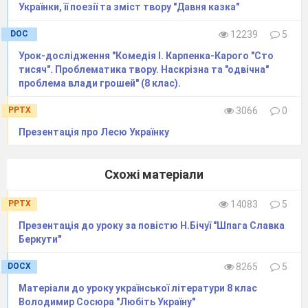
(слайд
10
)
Українки, її поезії та зміст твору "Давня казка"
Для учнів картки:
DOC
12239
5
Не зробиш людям добра, не побачиш від
Урок-дослідження "Комедія І. Карпенка-Карого "Сто
них лиха.
тисяч". Проблематика твору. Наскрізна та "одвічна"
Ти його борони від собак, а він тобі
проблема влади грошей" (8 клас).
покаже кулак.
PPTX
3066
0
На моїй шиї сидиш, а мені добра не
Презентація про Лесю Українку
твориш.
Не сподівайся дяки від приблудної псяки.
Схожі матеріали
Як напився, то до криниці задом
обернувся.
PPTX
14083
5
1
2
3
4
5
Презентація до уроку за повістю Н.Бічуї "Шпага Славка
Беркути"
поет
граф
граф
граф
граф
DOCX
8265
5
Матеріали до уроку української літератури 8 клас
Володимир Сосюра "Любіть Україну"
Я на його хлібом, а він на мене каменем.