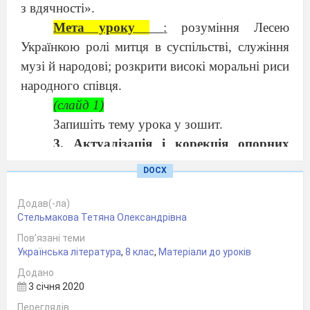
з вдячності».
Мета уроку
:
розуміння Лесею
Українкою ролі митця в суспільстві, служіння
музі й народові; розкрити високі моральні риси
народного співця.
(слайд 1)
Запишіть
тему урока
у зошит
.
3. Актуалізація і корекція опорних
знань і умінь.
DOCX
Ми вже з вами об’єдналися
у
групи.
У
вас буде два завдання, які ви повинні виконати
Додав(-ла)
Стельмакова Тетяна Олександрівна
командами. Яка з команд набере більше балів,
Пов’язані теми
та і переможе.
Українська література
,
8 клас
,
Матеріали до уроків
(слайд
2
)
Додано
Зараз ми переходимо до виконання
3 січня 2020
першого завдання. Максимальна кількість
Переглядів