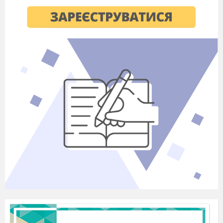
твору цей рядок?: «Давня казка».
4. Мотивація навчальної діяльності.
Слово вчителя.
— Діти, ось ми і згадали вивчений
раніше матеріал: життєвий і творчий шлях
поетеси. Ви самостійно мандрували сторінками
«Давньої казки»
, навчилися давати власну
оцінку прочитаному, аналізувати тематику,
проблематику, образну систему твору. Та на
цьому «Давня казка» для Вас ще не
закінчиться. Сьогодні ми з вами узагальнимо й
систематизуємо опрацьоване, а саме:
поговоримо про проблеми і мотиви у творі:
роль митця в суспільстві та суть людського
щастя, закріпимо отримання знання на