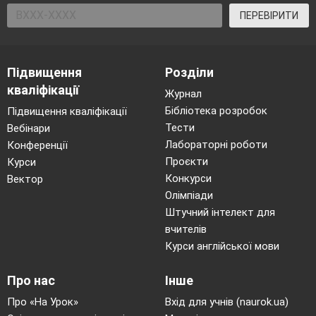
ПЕРЕВІРИТИ
- Чи досліджували цю проблему інші митці у
світовій літературі? Так. (
Заслуховування
дослідження проблеми влади грошей
у
світовій літературі іншої учениці на прикладі
Підвищення
Розділи
твору Чарльза Діккенса
«Різдвяна пісня у
кваліфікації
Журнал
прозі»).
Бібліотека розробок
Підвищення кваліфікації
Тести
Вебінари
Лабораторні роботи
Конференції
Проєкти
Курси
Конкурси
Вектор
Олімпіади
Штучний інтелект для
вчителів
Курси англійської мови
Про нас
Інше
Про «На Урок»
Вхід для учнів (naurok.ua)