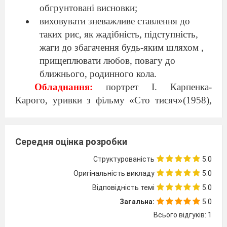
обгрунтовані висновки;
виховувати зневажливе ставлення до
таких рис, як жадібність, підступність,
жаги до збагачення будь-яким шляхом ,
прищеплювати любов, повагу до
ближнього, родинного кола.
Обладнання:
портрет І.
Карпенка-
Карого, уривки з фільму «Сто тисяч»(1958),
наочність «Проблематика твору».
Тип уроку:
урок-дослідження.
Перебіг уроку
Середня оцінка розробки
Структурованість
5.0
Актуалізація опорних знань.
Оригінальність викладу
5.0
- На минулому уроці ми опрацювали зміст
Відповідність темі
5.0
твору, з’ясували тему та ідею твору.
Загальна:
5.0
Пригадаймо їх. Яка тема твору? (
Тема -
Всього відгуків: 1
зображення життя селянства в