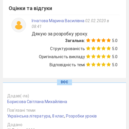
пореформені часи, суспільні явища, що мали
Оцінки та відгуки
місце в
80- 90-х роках 19ст.)
- А яка ж ідея твору?
( Ідея - викриття й
Ігнатова Марина Василівна
02.02.2020 в
засудження в образі Герасима Калитки
08:41
Дякую за розробку уроку.
хижацтва, жорстокості, ненависної
Загальна:
5.0
жадоби до наживи, духовної обмеженості, а
Структурованість
5.0
також згубного впливу грошей на вихідців із
Оригінальність викладу
5.0
народу
(Ботавентура, Савка).
Відповідність темі
5.0
Оголошення теми та мети уроку.
- Сьогодні ми повинні розглянути коло
DOC
проблем, які порушені у творі. І, як бачите,
першою проблемою є проблема влади грошей.
Додав(-ла)
Під час уроку ми повинні довести , чи дійсно
Борисова Світлана Михайлівна
ця проблема є наскрізною у творі та
Пов’язані теми
«одвічною». Чи можемо зразу довести це
Українська література
,
8 клас
,
Розробки уроків
твердження? Ні. Дослідивши всі ваші
Додано