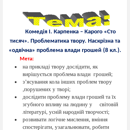
Комедія І. Карпенка – Карого «Сто
тисяч». Проблематика твору. Наскрізна та
«одвічна» проблема влади грошей (8 кл.).
Мета:
на прикладі твору дослідити, як
вирішується проблема влади
грошей;
з’ясування кола інших проблем твору
,порушених у творі;
дослідити проблему влади грошей та їх
згубного впливу на людину у
світовій
літературі, усній народній творчості;
розвивати логічне мислення, вміння
спостерігати, узагальнювати, робити