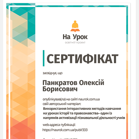
до Мотрі; не віддає обіцяний посаг доньки -
5000 крб., влаштувавши навіть бійку зі
сватами; іде на злочин – купує фальшиві гроші;
ладен вбити заради грошей; зрозумівши, що
його ошукано, вчиняє спробу самогубства –
вішається – «Краще смерть, ніж така потеря!»)
- Чи довели ми твердження, що дана
проблема є наскрізною? Так.
- А чи є вона «одвічною» ?