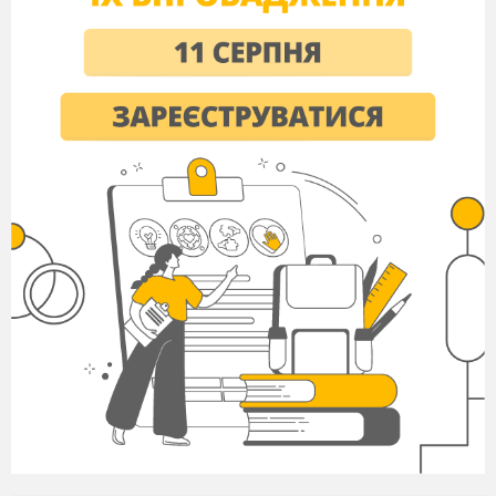
- На що Калитка іде заради грошей?
(Безжально експлуатує своїх робітників,
економлячи навіть на їжі; знущається над
дружиною, прикриваючись цитатами із
Святого письма, не дає коней для поїздки до
церкви, бо коні грошей коштують; намагається
одружити сина на одній із доньок Пузиря
заради збагачення, ігноруючи почуття Романа