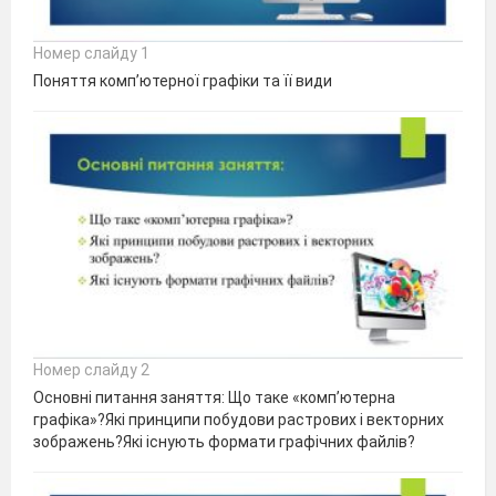
Номер слайду 1
Поняття комп’ютерної графіки та її види
Номер слайду 2
Основні питання заняття: Що таке «комп’ютерна
графiка»?Якi принципи побудови растрових i векторних
зображень?Якi iснують формати графiчних файлiв?