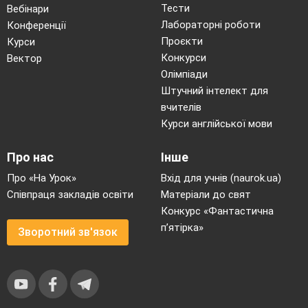
Тести
Вебінари
Лабораторні роботи
Конференції
Проєкти
Курси
Конкурси
Вектор
Олімпіади
Штучний інтелект для
вчителів
Курси англійської мови
Про нас
Інше
Про «На Урок»
Вхід для учнів (naurok.ua)
Співпраця закладів освіти
Матеріали до свят
Конкурс «Фантастична
п’ятірка»
Зворотний зв'язок