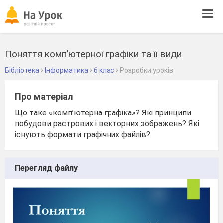
Tog
navi
Поняття комп’ютерної графіки та її види
Бібліотека
Інформатика
6 клас
Розробки уроків
Про матеріал
Що таке «комп’ютерна графiка»? Якi принципи
побудови растрових i векторних зображень? Якi
iснують формати графiчних файлiв?
Перегляд файлу