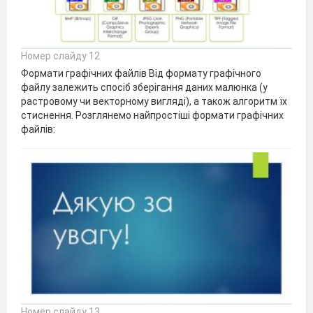
Номер слайду 12
Формати графічних файлів Від формату графічного
файлу залежить спосіб зберігання даних малюнка (у
растровому чи векторному вигляді), а також алгоритм їх
стиснення. Розглянемо найпростіші формати графічних
файлів:
Номер слайду 13