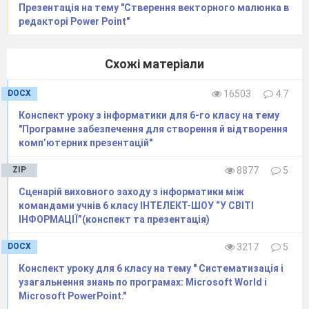
Презентація на тему "Стверення векторного малюнка в
редакторі Power Point"
Схожі матеріали
DOCX
16503
4.7
Конспект уроку з інформатики для 6-го класу на тему
"Програмне забезпечення для створення й відтворення
комп’ютерних презентацій"
ZIP
8877
5
Сценарій виховного заходу з інформатики між
командами учнів 6 класу ІНТЕЛЕКТ-ШОУ “У СВІТІ
ІНФОРМАЦІЇ”(конспект та презентація)
DOCX
3217
5
Конспект уроку для 6 класу на тему " Систематизація і
узагальнення знань по програмах: Microsoft World i
Microsoft PowerPoint."