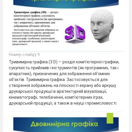
Номер слайду 9
Тривимірна графіка (3 D) — розділ комп'ютерної графіки,
сукупність прийомів і інструментів (як програмних, так і
апаратних), призначених для зображення об'ємних
об'єктів. Тривимірна графіка. Застосовується для
створення зображень на плоскості екрану або аркушу
друкарської продукції в архітектурній візуалізації,
кінематографі, телебаченні, комп'ютерних іграх,
друкарській продукції, а також в науці і промисловості.