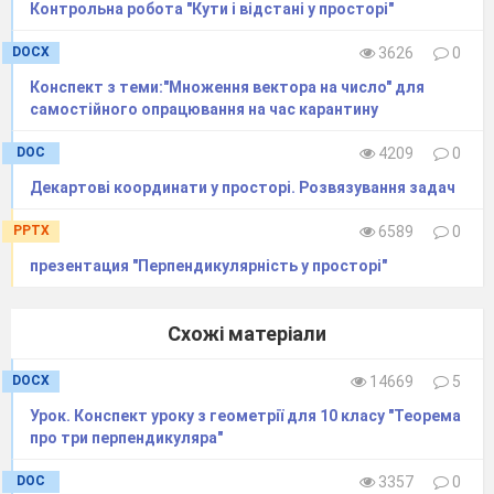
довжину відрізка АВ, якщо
Контрольна робота "Кути і відстані у просторі"
DOCX
3626
0
Кінці відрізка лежать у двох перпендикулярних
площинах. Проекції відрізка на площини
Конспект з теми:"Множення вектора на число" для
дорівнюють 20 см і 16 см. Відстань між основами
самостійного опрацювання на час карантину
перпендикулярів, проведених з кінців відрізка до
DOC
4209
0
лінії перетину площин, дорівнює 12 см. Знайдіть
довжину даного відрізка.
Декартові координати у просторі. Розвязування задач
PPTX
6589
0
презентация "Перпендикулярність у просторі"
Уроки №3, 4
«Поводься так, ніби ти вже
Схожі матеріали
щасливий, і ти дійсно станеш щасливішим»
Дейл Карнегі
Фронтальне опрацювання матеріалу
DOCX
14669
5
Відстані у просторі
Урок. Конспект уроку з геометрії для 10 класу "Теорема
про три перпендикуляра"
І. Робота над засвоєнням понять, термінів і правил
Завдання 1.
DOC
3357
0