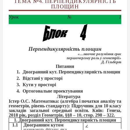
ТЕМА №
4. ПЕРПЕНДИКУЛЯРНІСТЬ
ПЛОЩИН
Урок №1
Перпендикулярність площин
«…наочне розуміння грає
першочергову роль у геометрії»
Д. Гільберт
Питання
Двогранний кут. Перпендикулярність площин
Відстані у просторі
Кути у просторі
Ортогональне проектування
Література
Істер О.С. Математика: (алгебра і початки аналізу та
геометрія, рівень стандарту): Підручник для 10 класу
закладів загальної середньої освіти. Київ: Генеза,
2018 рік, розділ Геометрія, §§8 – 10, стор. 298 – 322.
1. Двогранний кут. Перпендикулярність площин
1.1
Двогранним кутом
називають фігуру, яка