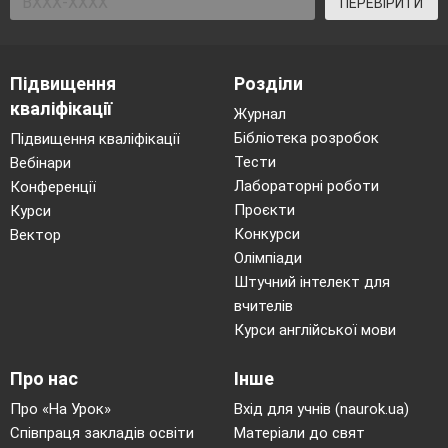
ПЕРЕВІРИТИ
. Пряма а лежить у
площині
і
. Чи можна стверджувати, що
?
Підвищення
Розділи
кваліфікації
Журнал
Бібліотека розробок
Підвищення кваліфікації
Тести
Вебінари
Лабораторні роботи
Конференції
Проєкти
Курси
Конкурси
Вектор
ІІ. Відпрацювання умінь і навичок розв’язування
задач і вправ
Олімпіади
Штучний інтелект для
Завдання 3.
Відрізок довжиною
см опирається кінцями на дві
вчителів
перпендикулярні площини. Проекції відрізка на ці
Курси англійської мови
площини дорівнюють
см і 4 см. Знайдіть
відстані від кінців відрізка до даних площин.
Про нас
Інше
Відрізок довжиною
см опирається кінцями на дві
Про «На Урок»
Вхід для учнів (naurok.ua)
перпендикулярні площини. Відстані від кінців
Співпраця закладів освіти
Матеріали до свят
відрізка до площини дорівнюють 2 см і
см.