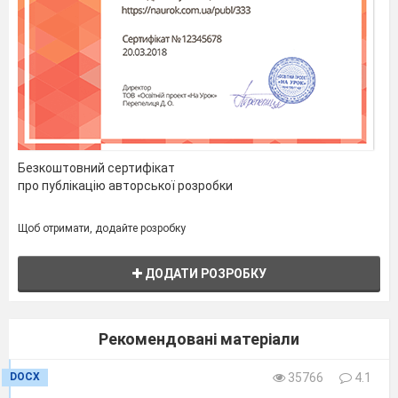
А
Б
В
Г
Д
ІІ. Відпрацювання умінь і навичок розв’язування
задач і вправ
Завдання 3.
Площини квадратів
перпендикулярні,
. Обчислити
Безкоштовний сертифікат
довжину відрізка
.
про публікацію авторської розробки
Площини рівносторонніх трикутників
перпендикулярні,
см. Обчислити
Щоб отримати, додайте розробку
довжину відрізка
BD
.
Площини прямокутних трикутників
з
ДОДАТИ РОЗРОБКУ
прямими кутами
С
і
D
перпендикулярні.
Обчислити довжину відрізка
АВ
, якщо
.
Рекомендовані матеріали
З точок А і В, які лежать у перпендикулярних
площинах, проведено перпендикуляри АС і
BD
DOCX
35766
4.1
до прямої перетину даних площин. Обчислити