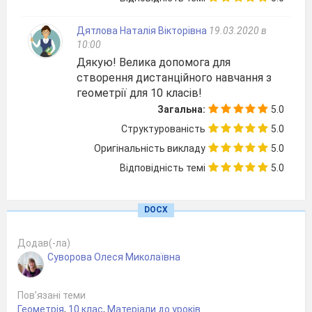
проведеного з будь – якої
точки однієї площини до
іншої
АВ – відстань
Дятлова Наталія Вікторівна
19.03.2020 в
від площини α
10:00
до площини β
Дякую! Велика допомога для
3. Кути у просторі
створення дистанційного навчання з
3.9
Кутом між прямими, які
геометрії для 10 класів!
перетинаються
називають
менший із кутів, що
Загальна:
5.0
утворились при перетині
Структурованість
5.0
цих прямих.
Оригінальність викладу
5.0
3.10
Кутом між мимобіжними
Відповідність темі
5.0
прямими
називається кут
між прямими, що
перетинаються і паралельні
даним мимобіжним прямим
DOCX
3.11
Кутом між прямою і
Додав(-ла)
площиною
називається кут
між цією прямою і її
Суворова Олеся Миколаївна
проекцією на площину
Пов’язані теми
Геометрія
,
10 клас
,
Матеріали до уроків