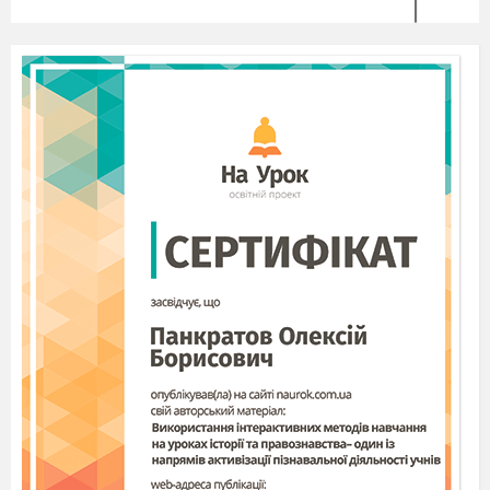
До площини квадрата
ABCD
(точка О – центр
квадрата) проведено перпендикуляр
SA
(див.
малюнок). Вкажіть площину, яка
перпендикулярна до площини
М
AD
.
А
Б
В
Г
Д
До площини прямокутника
ABCD
проведено
перпендикуляр
SB
(див. малюнок). Вкажіть
спільний перпендикуляр прямих
SB
і
AD
.