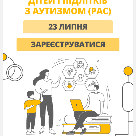
І. Робота над засвоєнням понять, термінів і правил
Завдання 1.
Повторити тези 1.1 – 1.4 блоку № 4.
Усно дати відповідь на питання:
Які площини називаються перпендикулярними?
Сформулюйте ознаку перпендикулярності
площин.
Що називають двогранним кутом?
Як обчислити градусну міру двогранного кута?
Завдання 2.
Усно виконати вправи:
Дано куб
.
Вкажіть площину, яка
перпендикулярна до
площини
.
А
Б
В
Г
Д