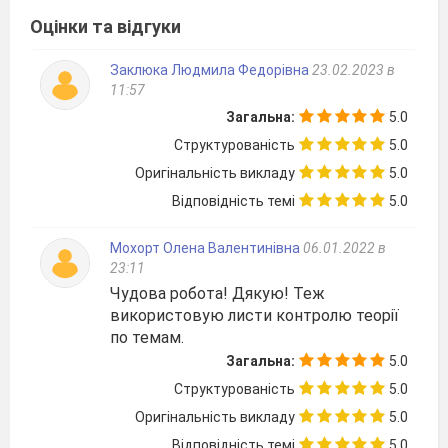
2
.5
Відстанню від точки до
А
прямої
називається
Оцінки та відгуки
довжина перпендикуляра,
проведеного з цієї точки до
а
В
прямої
АВ – відстань
Заклюка Людмила Федорівна
23.02.2023 в
від точки А до
11:57
прямої а
Загальна:
5.0
2.6
Відстанню від точки до
площини
є довжина
Структурованість
5.0
перпендикуляра,
проведеного з цієї точки до
Оригінальність викладу
5.0
площини
Відповідність темі
5.0
ОК – відстань від
точки К до
площини АВС
Мохорт Олена Валентинівна
06.01.2022 в
2.7
Відстанню від прямої до
a
A
23:11
паралельної їй площини
Чудова робота! Дякую! Теж
називають довжину
B
перпендикуляра,
використовую листи контролю теорії
АВ – відстань
проведеного з будь – якої
від прямої а до
по темам.
точки цієї прямої до
площини
площини
Загальна:
5.0
2.8
Відстанню між
Структурованість
5.0
паралельними площинами
Оригінальність викладу
5.0
називають довжину
перпендикуляра,
Відповідність темі
5.0