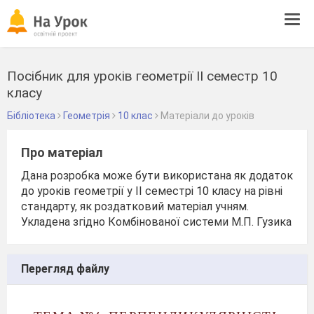
Tog
navi
Посібник для уроків геометрії ІІ семестр 10
класу
Бібліотека
Геометрія
10 клас
Матеріали до уроків
Про матеріал
Дана розробка може бути використана як додаток
до уроків геометрії у ІІ семестрі 10 класу на рівні
стандарту, як роздатковий матеріал учням.
Укладена згідно Комбінованої системи М.П. Гузика
Перегляд файлу