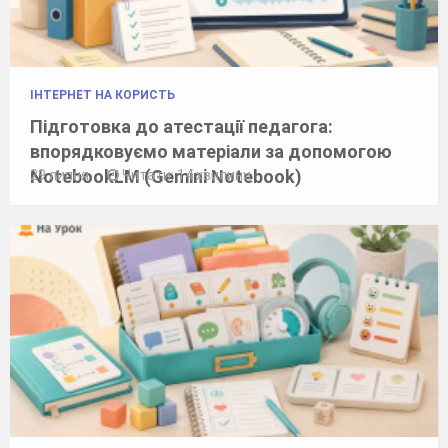
ІНТЕРНЕТ НА КОРИСТЬ
Підготовка до атестації педагога:
впорядковуємо матеріали за допомогою
NotebookLM (Gemini Notebook)
29 липня
Читати: 14 хвилини