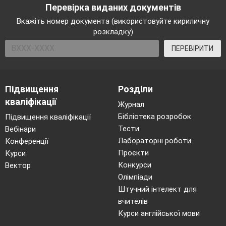
Перевірка виданих документів
Вкажіть номер документа (використовуйте кириличну
розкладку)
ПЕРЕВІРИТИ
Підвищення
Розділи
кваліфікації
Журнал
Бібліотека розробок
Підвищення кваліфікації
Тести
Вебінари
Лабораторні роботи
Конференції
Проєкти
Курси
Конкурси
Вектор
Олімпіади
Штучний інтелект для
вчителів
Курси англійської мови