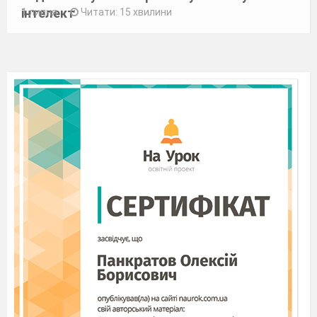
інтелект
1 липня
Читати: 15 хвилини