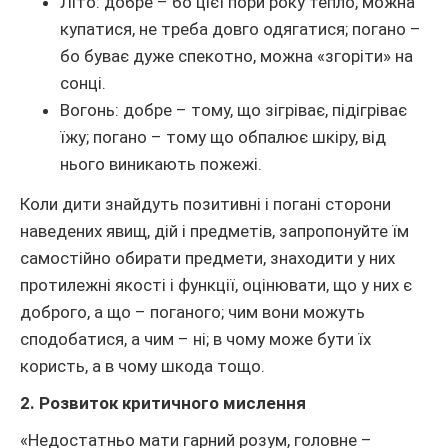
Літо: добре – бо цієї пори року тепло, можна
купатися, не треба довго одягатися; погано –
бо буває дуже спекотно, можна «згоріти» на
сонці.
Вогонь: добре – тому, що зігріває, підігріває
їжу; погано – тому що обпалює шкіру, від
нього виникають пожежі.
Коли дити знайдуть позитивні і погані сторони
наведених явищ, дій і предметів, запропонуйте їм
самостійно обирати предмети, знаходити у них
протилежні якості і функції, оцінювати, що у них є
доброго, а що – поганого; чим вони можуть
сподобатися, а чим – ні; в чому може бути їх
користь, а в чому шкода тощо.
2. Розвиток критичного мислення
«Недостатньо мати гарний розум, головне –