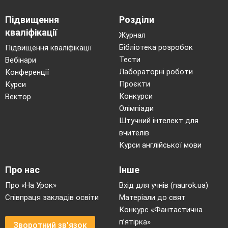
Підвищення
Розділи
кваліфікації
Журнал
Бібліотека розробок
Підвищення кваліфікації
Тести
Вебінари
Лабораторні роботи
Конференції
Проєкти
Курси
Конкурси
Вектор
Олімпіади
Штучний інтелект для
вчителів
Курси англійської мови
Про нас
Інше
Про «На Урок»
Вхід для учнів (naurok.ua)
Співпраця закладів освіти
Матеріали до свят
Конкурс «Фантастична
п’ятірка»
Зворотний зв'язок