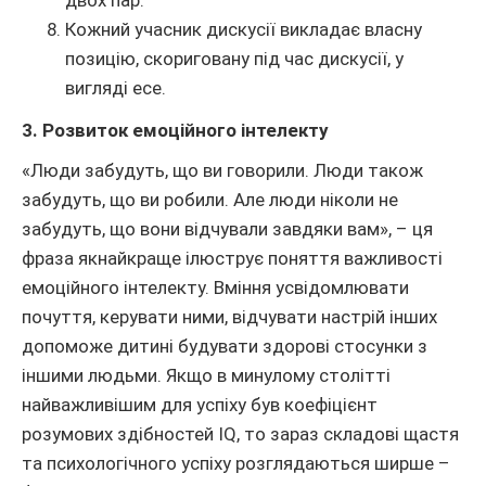
Кожний учасник дискусії викладає власну
позицію, скориговану під час дискусії, у
вигляді есе.
3. Розвиток емоційного інтелекту
«Люди забудуть, що ви говорили. Люди також
забудуть, що ви робили. Але люди ніколи не
забудуть, що вони відчували завдяки вам», – ця
фраза якнайкраще ілюструє поняття важливості
емоційного інтелекту. Вміння усвідомлювати
почуття, керувати ними, відчувати настрій інших
допоможе дитині будувати здорові стосунки з
іншими людьми. Якщо в минулому столітті
найважливішим для успіху був коефіцієнт
розумових здібностей IQ, то зараз складові щастя
та психологічного успіху розглядаються ширше –