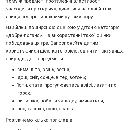
тому ж предметі протилежні властивості,
знаходити протиріччя, дивитися на одні й ті ж
явища під протилежними кутами зору.
Найбільш поширеною оцінкою у дітей є категорія
«добре-погано». На використанні такої оцінки і
побудована ця гра. Запропонуйте дитям,
користуючися цією категорією, оцінити такі явища
природи, дії та предмети:
зима, літо, осінь, весна;
дощ, сніг, сонце, вітер, вогонь;
їсти, спати, прогулюватись в лісі, лазити по
горах;
пити ліки, робити зарядку, вмиватися;
ніж, тарілка, скло, праска.
Розглянемо кілька прикладів: