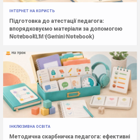
ІНТЕРНЕТ НА КОРИСТЬ
Підготовка до атестації педагога:
впорядковуємо матеріали за допомогою
NotebookLM (Gemini Notebook)
29 липня
Читати: 14 хвилини
ІНКЛЮЗИВНА ОСВІТА
Методична скарбничка педагога: ефективні