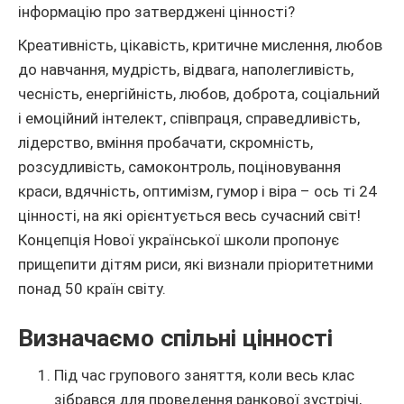
інформацію про затверджені цінності?
Креативність, цікавість, критичне мислення, любов
до навчання, мудрість, відвага, наполегливість,
чесність, енергійність, любов, доброта, соціальний
і емоційний інтелект, співпраця, справедливість,
лідерство, вміння пробачати, скромність,
розсудливість, самоконтроль, поціновування
краси, вдячність, оптимізм, гумор і віра – ось ті 24
цінності, на які орієнтується весь сучасний світ!
Концепція Нової української школи пропонує
прищепити дітям риси, які визнали пріоритетними
понад 50 країн світу.
Визначаємо спільні цінності
Під час групового заняття, коли весь клас
зібрався для проведення ранкової зустрічі,