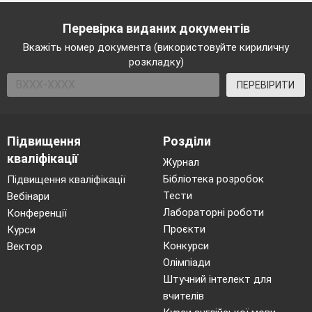
Перевірка виданих документів
Вкажіть номер документа (використовуйте кириличну
розкладку)
ПЕРЕВІРИТИ
Підвищення
Розділи
кваліфікації
Журнал
Бібліотека розробок
Підвищення кваліфікації
Тести
Вебінари
Лабораторні роботи
Конференції
Проєкти
Курси
Конкурси
Вектор
Олімпіади
Штучний інтелект для
вчителів