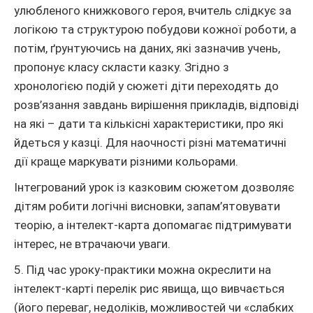
улюбленого книжкового героя, вчитель слідкує за
логікою та структурою побудови кожної роботи, а
потім, ґрунтуючись на даних, які зазначив учень,
пропонує класу скласти казку. Згідно з
хронологією подій у сюжеті діти переходять до
розв’язання завдань вирішення прикладів, відповіді
на які – дати та кількісні характеристики, про які
йдеться у казці. Для наочності різні математичні
дії краще маркувати різними кольорами.
Інтегрований урок із казковим сюжетом дозволяє
дітям робити логічні висновки, запам’ятовувати
теорію, а інтелект-карта допомагає підтримувати
інтерес, не втрачаючи уваги.
5. Під час уроку-практики можна окреслити на
інтелект-карті перелік рис явища, що вивчається
(його переваг, недоліків, можливостей чи «слабких