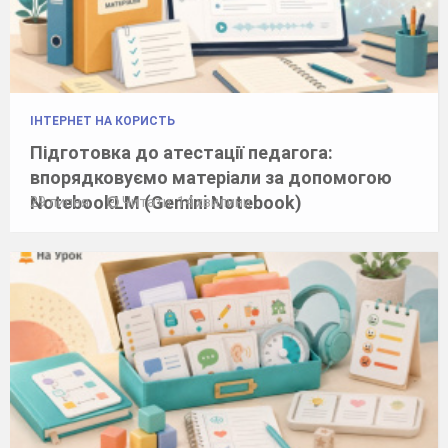
ІНТЕРНЕТ НА КОРИСТЬ
Підготовка до атестації педагога:
впорядковуємо матеріали за допомогою
NotebookLM (Gemini Notebook)
29 липня
Читати: 14 хвилини