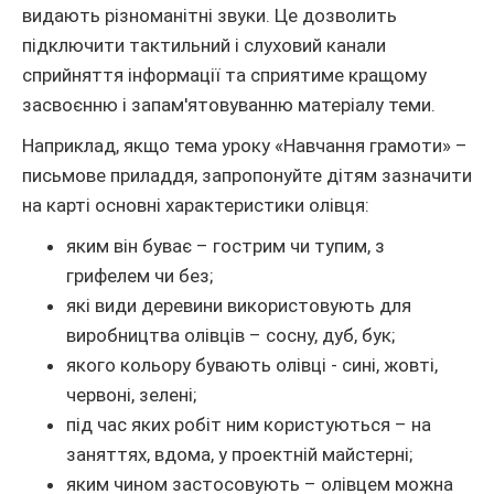
видають різноманітні звуки. Це дозволить
підключити тактильний і слуховий канали
сприйняття інформації та сприятиме кращому
засвоєнню і запам'ятовуванню матеріалу теми.
Наприклад, якщо тема уроку «Навчання грамоти» –
письмове приладдя, запропонуйте дітям зазначити
на карті основні характеристики олівця:
яким він буває – гострим чи тупим, з
грифелем чи без;
які види деревини використовують для
виробництва олівців – сосну, дуб, бук;
якого кольору бувають олівці - сині, жовті,
червоні, зелені;
під час яких робіт ним користуються – на
заняттях, вдома, у проектній майстерні;
яким чином застосовують – олівцем можна