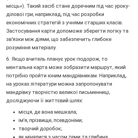
місць»). Такий засіб стане доречним під час уроку-
ділової гри, наприклад, під час розробки
економічних стратегій з учнями старших класів.
Застосування карти допоможе зберегти логіку та
зв'язки між діями, що забезпечить глибоке
розуміння матеріалу.
6. Якщо вчитель планує урок-подорож, то
ментальна карта може зобразити маршрут, який
потрібно пройти юним мандрівникам. Наприклад,
на уроках літератури можна запропонувати
мандрівку творчістю великої письменниці,
досліджуючи її життєвий шлях:
місця, де вона мешкала;
ім’я, прізвище, псевдоніми;
творчий доробок;
як мінялися з часом теми та глибина