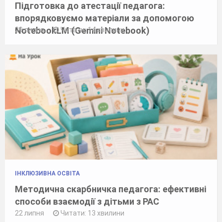
Підготовка до атестації педагога:
впорядковуємо матеріали за допомогою
NotebookLM (Gemini Notebook)
29 липня
Читати: 14 хвилини
ІНКЛЮЗИВНА ОСВІТА
Методична скарбничка педагога: ефективні
способи взаємодії з дітьми з РАС
22 липня
Читати: 13 хвилини