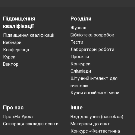
Підвищення
Розділи
кваліфікації
Журнал
Бібліотека розробок
Підвищення кваліфікації
Тести
Вебінари
Лабораторні роботи
Конференції
Проєкти
Курси
Конкурси
Вектор
Олімпіади
Штучний інтелект для
вчителів
Курси англійської мови
Про нас
Інше
Про «На Урок»
Вхід для учнів (naurok.ua)
Співпраця закладів освіти
Матеріали до свят
Конкурс «Фантастична