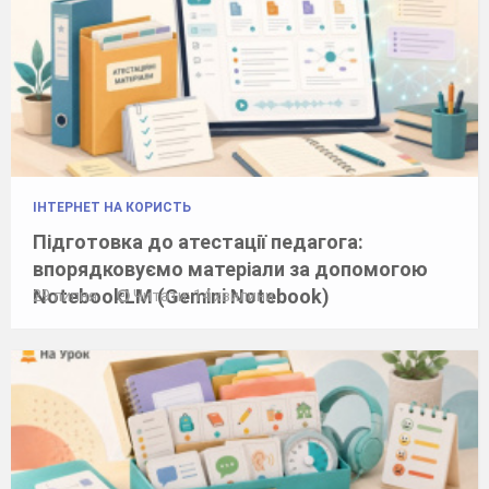
ІНТЕРНЕТ НА КОРИСТЬ
Підготовка до атестації педагога:
впорядковуємо матеріали за допомогою
NotebookLM (Gemini Notebook)
29 липня
Читати: 14 хвилини