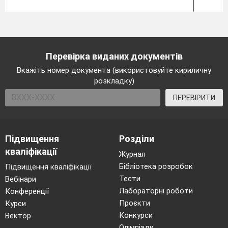
Перевірка виданих документів
Вкажіть номер документа (використовуйте кириличну
розкладку)
ПЕРЕВІРИТИ
Підвищення
Розділи
кваліфікації
Журнал
Бібліотека розробок
Підвищення кваліфікації
Тести
Вебінари
Лабораторні роботи
Конференції
Проєкти
Курси
Конкурси
Вектор
Олімпіади