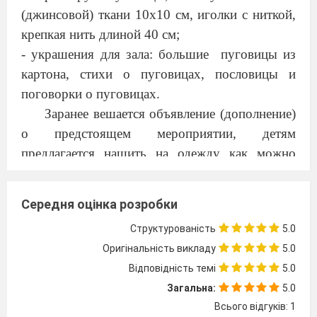
(джинсовой) ткани 10х10 см, иголки с ниткой,
крепкая нить длиной
40 см
;
- украшения для зала: большие
пуговицы из
картона, стихи о пуговицах, пословицы и
поговорки о пуговицах.
Заранее вешается объявление (дополнение)
о предстоящем мероприятии, детям
предлагается нашить на одежду как можно
больше пуговиц.
Середня оцінка розробки
Ход мероприятия
Структурованість
5.0
ВСТУПЛЕНИЕ
Оригінальність викладу
5.0
Звучит фоновая музыка (Шопен «Сад Эдема»)
Відповідність темі
5.0
Ведущий
читает стихотворение:
Загальна:
5.0
БАБУШКИНЫ ПУГОВИЦЫ
Всього відгуків: 1
Помню где-то, в самом детстве раннем,