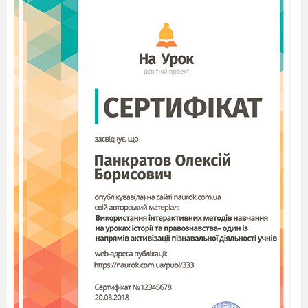
На горло чьей-то песне наступать.
Работа эта не для слабонервных,
Поэтому, что там не говори,
Прошу болельщиков я верных
Болеть ещё и за жюри.
Эту почетную миссию – оценивать команды
- мы предоставим Светлане Ивановне, Ниле
Александровне и Надежде Григорьевне.
Оценивать участников вы будете
естественно с помощью пуговиц (1 балл – 1
пуговица)
Конкурс 1 «ПУГОВКОБАНК»
Каждая команда должна сосчитать общее
количество пуговиц на одежде своих членов. У
какой команды пуговиц больше? (жюри следит
за точностью подсчета)