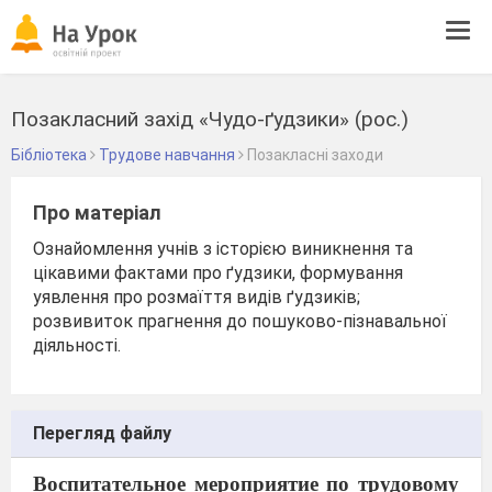
Tog
navi
Позакласний захід «Чудо-ґудзики» (рос.)
Бібліотека
Трудове навчання
Позакласні заходи
Про матеріал
Ознайомлення учнів з історією виникнення та
цікавими фактами про ґудзики, формування
уявлення про розмаїття видів ґудзиків;
розвивиток прагнення до пошуково-пізнавальної
діяльності.
Перегляд файлу
Воспитательное мероприятие по трудовому