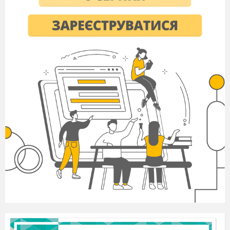
РАЗДЕЛЕНИЕ НА КОМАНДЫ
(участники
вытягивают из мешочка пуговицы, делясь на 2-
3 команды)
ПРЕДСТАВЛЕНИЕ ЖЮРИ
Ведущий
Итак, что нам нужно для конкурса? Участники.
Есть. Поприветствуем этих мужественных
людей, ибо решиться принять участие в таком
сложном деле требует определенного
героизма.
Ну и какой же конкурс без жюри?
А жюри это очень сложно и ответственно.
Поэтому мы выберем людей опытных и
мудрых.
Жюри нелёгкий жребий достаётся:
Судить, оценивать, кого-то выбирать.
Ведь поневоле им придется