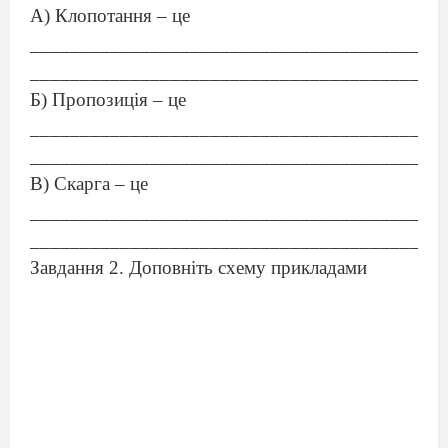
А) Клопотання – це
_________________________________________
_________________________________________
Б) Пропозиція – це
_________________________________________
_________________________________________
В) Скарга – це
_________________________________________
_________________________________________
Завдання 2. Доповніть схему прикладами