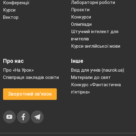
Лабораторні роботи
Конференції
Проєкти
Курси
Конкурси
Вектор
Олімпіади
Штучний інтелект для
вчителів
Курси англійської мови
Про нас
Інше
Про «На Урок»
Вхід для учнів (naurok.ua)
Співпраця закладів освіти
Матеріали до свят
Конкурс «Фантастична
п’ятірка»
Зворотний зв'язок