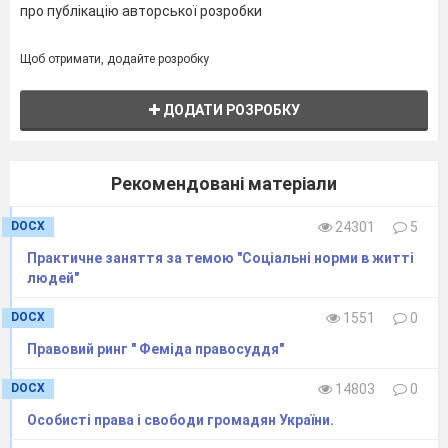
про публікацію авторської розробки
вул.
___________________, буд. ____
Щоб отримати, додайте розробку
контактний телефон
Заява
ДОДАТИ РОЗРОБКУ
Прошу сприяти / надати допомогу /
вимагаю ________________________
Далі коротко викласти суть питання
Рекомендовані матеріали
(порушувати варто одне питання), навести
факти і аргументи.
DOCX
24301
5
Прошу розглянути ці питання та надати
письмову відповідь за адресою (вказати
Практичне заняття за темою "Соціальні норми в житті
адресу)
людей"
Дата
DOCX
1551
0
Підпис
До заяви додою : (вказати всі документи,
Правовий ринг " Феміда правосуддя"
довідки, які додаються до заяви)
DOCX
14803
0
Особисті права і свободи громадян України.