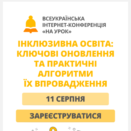
Завдання 4. Запропонуйте за допомогою яких
органів можна вирішити наведені ситуації та
вид звернення громадян.
Ситуація №1. Громадянка М. звернулася до
селищної ради із проханням посприяти їй в
отриманні земельної ділянки під забудову.
Органи, за допомогою яких можна вирішити
ситуацію ___________________
_________________________________________
Вид звернення
_________________________________________
Ситуація №2. Громадянин Д. написав листа до
керівника комунального підприємства, яке
займалося вивозом сміття, у якому довів його
до відома, що сміття не регулярно вивозять.