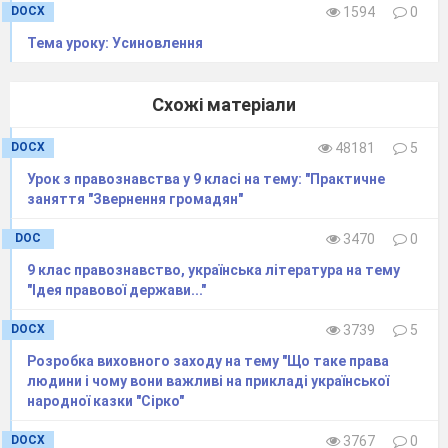
DOCX
1594
0
Тема уроку: Усиновлення
Схожі матеріали
DOCX
48181
5
Урок з правознавства у 9 класі на тему: "Практичне
заняття "Звернення громадян"
DOC
3470
0
9 клас правознавство, українська література на тему
"Ідея правової держави..."
DOCX
3739
5
Розробка виховного заходу на тему "Що таке права
людини і чому вони важливі на прикладі української
народної казки "Сірко"
DOCX
3767
0