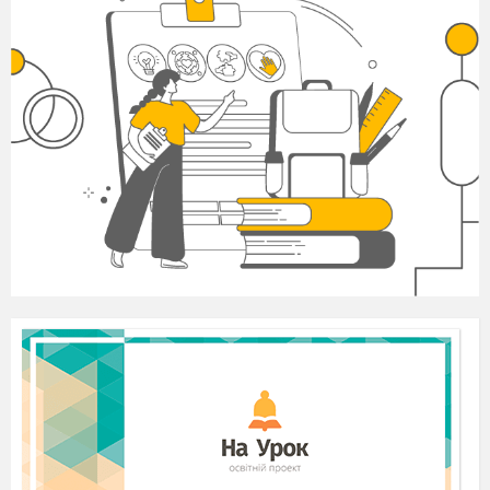
Органи, за допомогою яких можна вирішити
ситуацію ___________________
_________________________________________
Вид звернення
_________________________________________
Ситуація №3. Від жителя міста Новоград-
Волинський надійшла заява про те, що на
літньому майданчику кафе «М» до 2 години
ночі, постійно звучить голосно музика.
Органи, за допомогою яких можна вирішити
ситуацію ___________________
_________________________________________
Вид звернення
_________________________________________
Ситуація №4. Покупець кілька днів тому
придбав у магазині телевізор. Він вия
вився