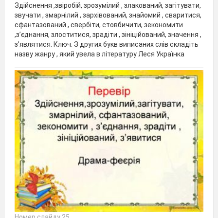
Здійснення ,звіробій, зрозумілий , злакований, загітувати,
звучати , змарнілий , зархівований, знайомий , сваритися,
сфантазований , свербіти, стовбичити, зекономити
,з’єднання, злоститися, зрадіти , зініційований, значення ,
з’являтися. Ключ. З других букв виписаних слів складіть
назву жанру , який увела в літературу Леся Українка
Номер слайду 25