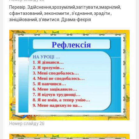
Перевір. Здійснення,зрозумілий,загітувати,змарнілий,
сфантазований, зекономити , з’єднання, зрадіти ,
зініційований, з’явитися. Драма-феєрія
Номер слайду 26