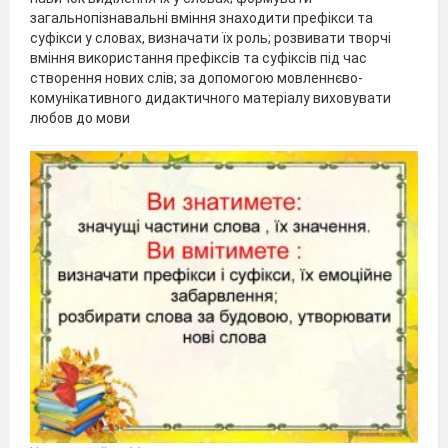
загальнопізнавальні вміння знаходити префікси та
суфікси у словах, визначати їх роль; розвивати творчі
вміння використання префіксів та суфіксів під час
створення нових слів; за допомогою мовленнєво-
комунікативного дидактичного матеріалу виховувати
любов до мови