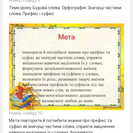
Номер слайду 9
Тема уроку. Будова слова. Орфографія. Значущі частини
слова. Префікс і суфікс
Номер слайду 10
Мета повторити й поглибити знання про префікс та
суфікс як значущі частини слова, сприяти зміцненню
навичок виділення їх у словах; формувати