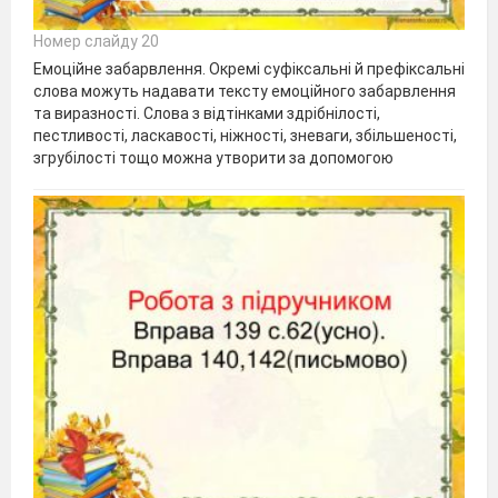
Номер слайду 20
Емоційне забарвлення. Окремі суфіксальні й префіксальні
слова можуть надавати тексту емоційного забарвлення
та виразності. Слова з відтінками здрібнілості,
пестливості, ласкавості, ніжності, зневаги, збільшеності,
згрубілості тощо можна утворити за допомогою