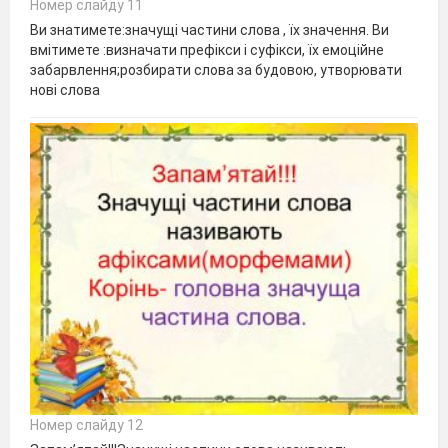
Номер слайду 11
Ви знатимете:значущі частини слова , їх значення. Ви
вмітимете :визначати префікси і суфікси, їх емоційне
забарвлення;розбирати слова за будовою, утворювати
нові слова
Номер слайду 12