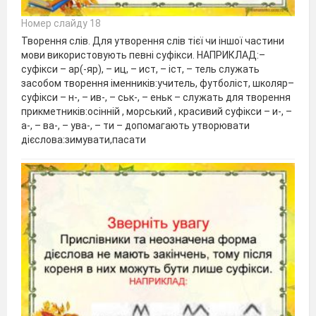
Номер слайду 18
Творення слів. Для утворення слів тієї чи іншої частини
мови використовують певні суфікси. НАПРИКЛАД:–
суфікси – ар(-яр), – иц, – ист, – іст, – тель служать
засобом творення іменників:учитель, футболіст, школяр–
суфікси – н-, – ив-, – ськ-, – еньк – служать для творення
прикметників:осінній , морський , красивий суфікси – и-, –
а-, – ва-, – ува-, – ти – допомагають утворювати
дієслова:зимувати,пасати