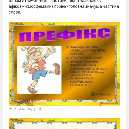
Запам’ятай!!!Значущі частини слова називають
афіксами(морфемами) Корінь- головна значуща частина
слова.
Номер слайду 13