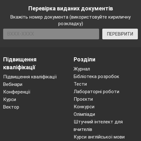
Перевірка виданих документів
Вкажіть номер документа (використовуйте кириличну
розкладку)
ПЕРЕВІРИТИ
Підвищення
Розділи
кваліфікації
Журнал
Бібліотека розробок
Підвищення кваліфікації
Тести
Вебінари
Лабораторні роботи
Конференції
Проєкти
Курси
Конкурси
Вектор
Олімпіади
Штучний інтелект для
вчителів
Курси англійської мови