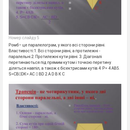
Номер слайду 5
Ромб– це паралелограм, у якого всі сторони рівні.
Властивості:1. Всі сторони рівні, а протилежні -
паралельні.2. Протилежні кути рівні. 3. Діагоналі
перетинаються під прямим кутом і точкою перетину
діляться навпіл, а також є бісектрисами кутів.4. Р= 4 АВ5.
S=СBDК= АС  ВD 2 А D B К C