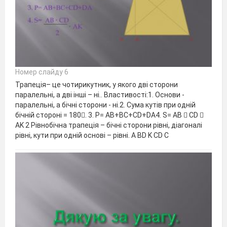
Номер слайду 6
Трапеція– це чотирикутник, у якого дві сторони
паралельні, а дві інші – ні.. Властивості:1. Основи -
паралельні, а бічні сторони - ні.2. Сума кутів при одній
бічній стороні = 180. 3. Р= АВ+ВС+СD+DA4. S= АB  CD 
AK 2 Рівнобічна трапеція – бічні сторони рівні, діагоналі
рівні, кути при одній основі – рівні. А ВD K CD C