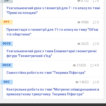
ZIP
6732
5
Узагальнюючий урок з геометрії для 7 - го класу по темі
"Прямі на площині"
PPT
9988
5
Презентація з геометрії для 11-го класу на тему "Об'єм
тіл обертання"
DOCX
2625
0
Узагальнюючий урок з теми Елементарні геометричні
фігури "Геометричний з'їзд"
DOCX
31820
4.9
Самостійна робота по темі "Теорема Піфагора"
DOC
14653
0
Контрольна робота по темі "Метричні співвідношення в
прямокутному трикутнику. Теорема Піфагора"