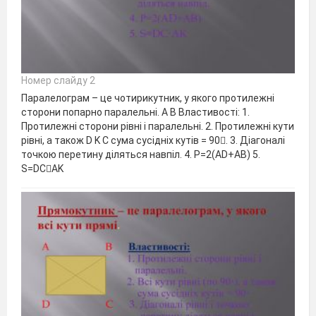
Номер слайду 2
Паралелограм – це чотирикутник, у якого протилежні
сторони попарно паралельні. А В Властивості: 1.
Протилежні сторони рівні і паралельні. 2. Протилежні кути
рівні, а також D K С сума сусідніх кутів = 90. 3. Діагоналі
точкою перетину діляться навпіл. 4. Р=2(АD+АВ) 5.
S=DCAK