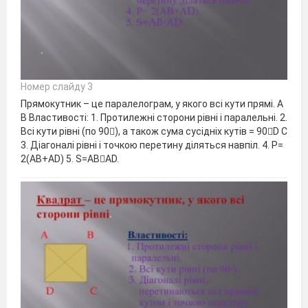
Номер слайду 3
Прямокутник – це паралелограм, у якого всі кути прямі. А
В Властивості: 1. Протилежні сторони рівні і паралельні. 2.
Всі кути рівні (по 90), а також сума сусідніх кутів = 90D C
3. Діагоналі рівні і точкою перетину діляться навпіл. 4. Р=
2(АВ+АD) 5. S=ABAD.