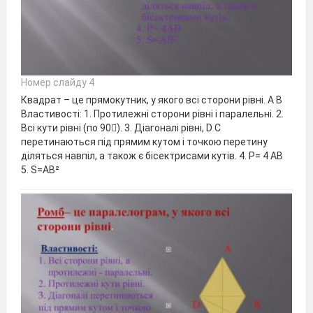
Номер слайду 4
Квадрат – це прямокутник, у якого всі сторони рівні. А В
Властивості: 1. Протилежні сторони рівні і паралельні. 2.
Всі кути рівні (по 90). 3. Діагоналі рівні, D C
перетинаються під прямим кутом і точкою перетину
діляться навпіл, а також є бісектрисами кутів. 4. Р= 4 АВ
5. S=AB²