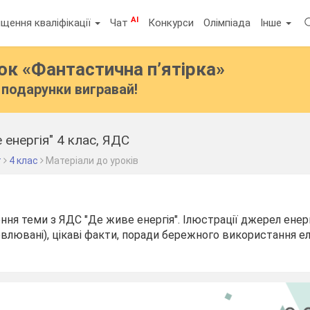
AI
щення кваліфікації
Чат
Конкурси
Олімпіада
Інше
бок
«Фантастична п’ятірка»
подарунки вигравай!
 енергія" 4 клас, ЯДС
т
4 клас
Матеріали до уроків
ння теми з ЯДС "Де живе енергія". Ілюстрації джерел енергі
овлювані), цікаві факти, поради бережного використання е