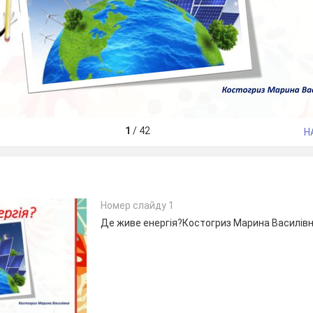
1
/
42
Н
Номер слайду 1
Де живе енергія?Костогриз Марина Василів