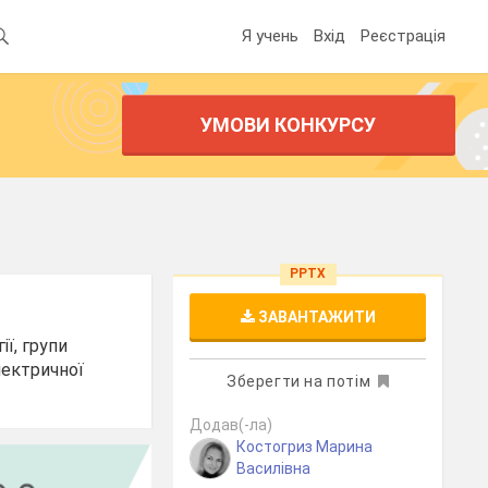
Я учень
Вхід
Реєстрація
УМОВИ КОНКУРСУ
PPTX
ЗАВАНТАЖИТИ
ї, групи
лектричної
Зберегти на потім
Додав(-ла)
Костогриз Марина
Василівна