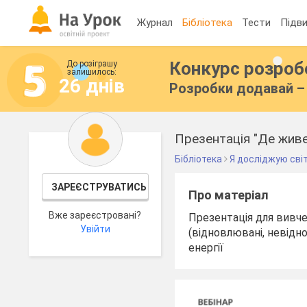
Журнал
Бібліотека
Тести
Підви
Конкурс розро
До розіграшу
залишилось:
26 днів
Розробки додавай – 
Презентація "Де живе
Бібліотека
Я досліджую сві
ЗАРЕЄСТРУВАТИСЬ
Про матеріал
Вже зареєстровані?
Презентація для вивче
Увійти
(відновлювані, невідн
енергії