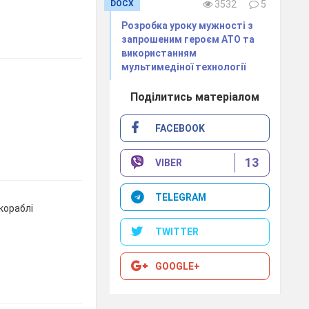
DOCX
3532
5
Розробка уроку мужності з
запрошеним героєм АТО та
використанням
мультимедіної технології
Поділитись матеріалом
FACEBOOK
13
VIBER
TELEGRAM
кораблі
TWITTER
GOOGLE+