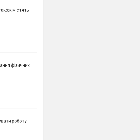
 також містять
нання фізичних
нувати роботу