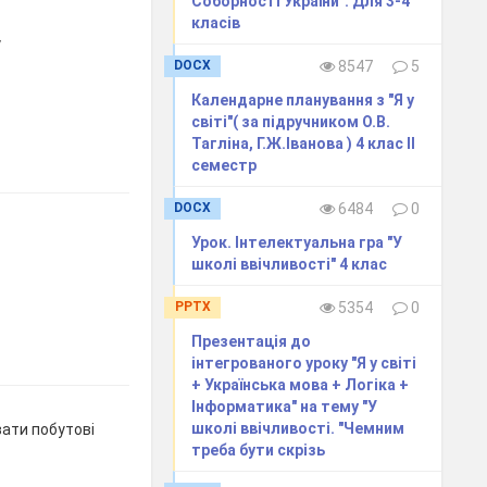
Соборності України". Для 3-4
класів
у
DOCX
8547
5
Календарне планування з "Я у
світі"( за підручником О.В.
Тагліна, Г.Ж.Іванова ) 4 клас ІІ
семестр
DOCX
6484
0
Урок. Інтелектуальна гра "У
школі ввічливості" 4 клас
PPTX
5354
0
Презентація до
інтегрованого уроку "Я у світі
+ Українська мова + Логіка +
Інформатика" на тему "У
школі ввічливості. "Чемним
ати побутові
треба бути скрізь