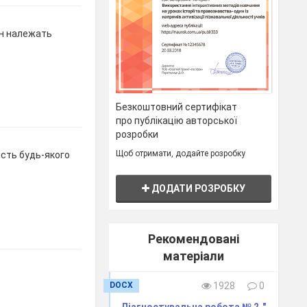
н належать
Безкоштовний сертифікат
про публікацію авторської
розробки
Щоб отримати, додайте розробку
ість будь-якого
ДОДАТИ РОЗРОБКУ
Рекомендовані
матеріали
DOCX
1928
0
Діагностувальна робота № 2 ."