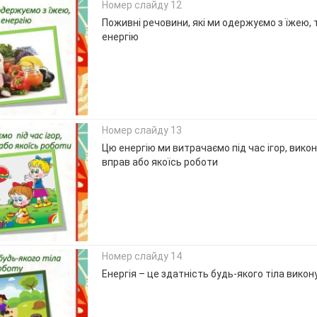
Номер слайду 12
Поживні речовини, які ми одержуємо з їжею,
енергію
Номер слайду 13
Цю енергію ми витрачаємо під час ігор, вико
вправ або якоїсь роботи
Номер слайду 14
Енергія – це здатність будь-якого тіла вико