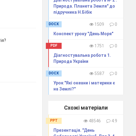
Природа. Планета Земля" до
підручника Н.Бібік
DOCX
1509
0
Конспект уроку "День Моря"
ія?
PDF
1751
0
Діагностувальна робота 1.
Природа України
DOCX
5587
0
Урок "Які океани і материки є
на Землі?"
Схожі матеріали
PPT
48546
4.9
Презентація. "День