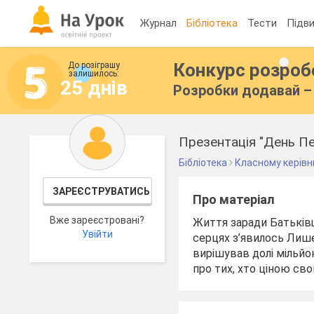
Журнал
Бібліотека
Тести
Підви
Конкурс розро
До розіграшу
залишилось:
25 днів
Розробки додавай – 
Презентація "День Пе
Бібліотека
Класному керівн
ЗАРЕЄСТРУВАТИСЬ
Про матеріал
Вже зареєстровані?
Життя заради Батьківщ
Увійти
серцях з’явилось Лише
вирішував долі мільйо
про тих, хто ціною св