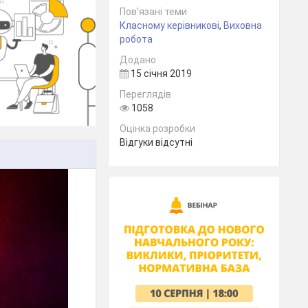
Пов’язані теми
Класному керівникові
,
Виховна
робота
Додано
15 січня 2019
Переглядів
1058
Оцінка розробки
Відгуки відсутні