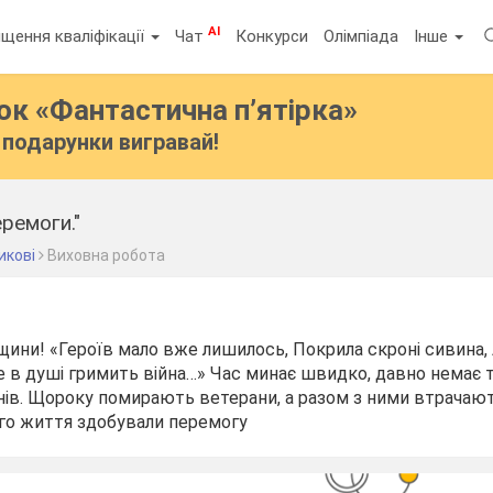
AI
щення кваліфікації
Чат
Конкурси
Олімпіада
Інше
бок
«Фантастична п’ятірка»
подарунки вигравай!
ремоги."
икові
Виховна робота
ини! «Героїв мало вже лишилось, Покрила скроні сивина, 
 в душі гримить війна…» Час минає швидко, давно немає т
нів. Щороку помирають ветерани, а разом з ними втрачаю
ого життя здобували перемогу