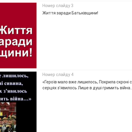
Номер слайду 3
Життя заради Батьківщини!
Номер слайду 4
«Героїв мало вже лишилось, Покрила скроні с
серцях з’явилось Лише в душі гримить війна