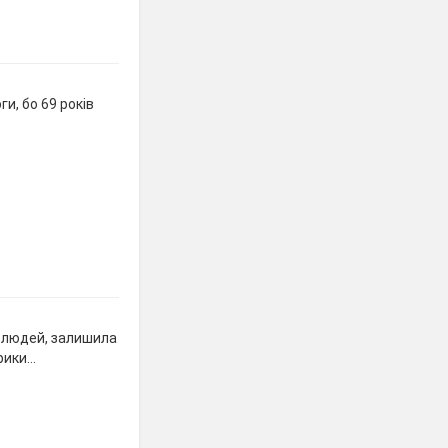
и, бо 69 років
в людей, залишила
брики…