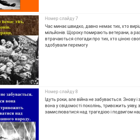
Номер слайду 7
Час минає швидко, давно немає тих, хто вирі
мільйонів. Щороку помирають ветерани, а ра
втрачаються спогади про тих, хто ціною сво
здобували перемогу
Номер слайду 8
Ідуть роки, але війна не забувається. Знову і
вона у свідомості поколінь, тривожить уяву,
замислюватися над трагедією і подвигом на