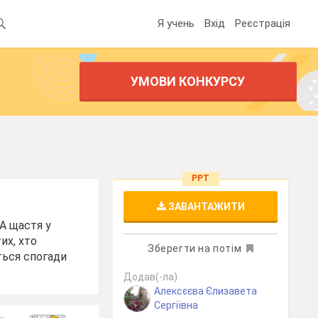
Я учень
Вхід
Реєстрація
УМОВИ КОНКУРСУ
PPT
ЗАВАНТАЖИТИ
А щастя у
их, хто
Зберегти на потім
ться спогади
Додав(-ла)
Алексєєва Єлизавета
Сергіївна