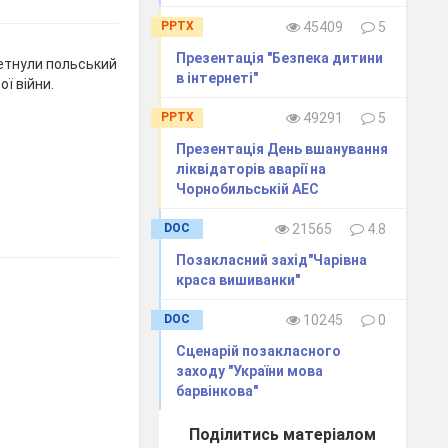
PPTX
45409
5
Презентація "Безпека дитини
ретнули польський
в інтернеті"
ої війни.
PPTX
49291
5
Презентація День вшанування
ліквідаторів аварії на
Чорнобильській АЕС
DOC
21565
4.8
Позакласний захід"Чарівна
краса вишиванки"
DOC
10245
0
Сценарій позакласного
заходу "України мова
барвінкова"
Поділитись матеріалом