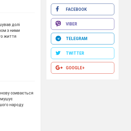
FACEBOOK
VIBER
шував долі
зом з ними
го життя
TELEGRAM
TWITTER
GOOGLE+
 знову озивається
 змушує
шого народу.