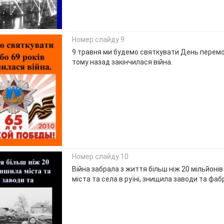
Номер слайду 9
9 травня ми будемо святкувати День перемог
тому назад закінчилася війна.
Номер слайду 10
Війна забрала з життя більш ніж 20 мільйоні
міста та села в руїні, знищила заводи та фа