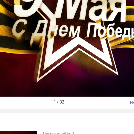
1
/
32
Н
Номер слайду 1