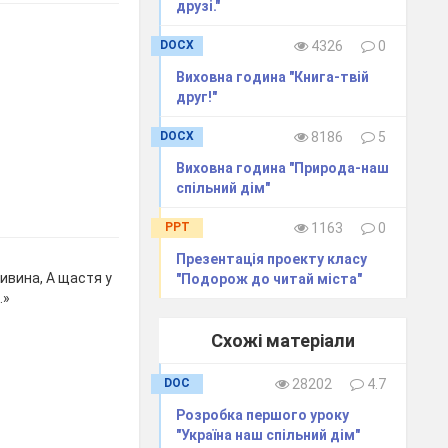
друзі."
DOCX
4326
0
Виховна година "Книга-твій
друг!"
DOCX
8186
5
Виховна година "Природа-наш
спільний дім"
PPT
1163
0
Презентація проекту класу
ивина, А щастя у
"Подорож до читай міста"
…»
Схожі матеріали
DOC
28202
4.7
Розробка першого уроку
"Україна наш спільний дім"