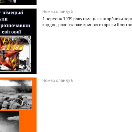
Номер слайду 5
1 вересня 1939 року німецькі загарбники пе
кордон, розпочавши криваві сторінки ІІ світов
Номер слайду 6