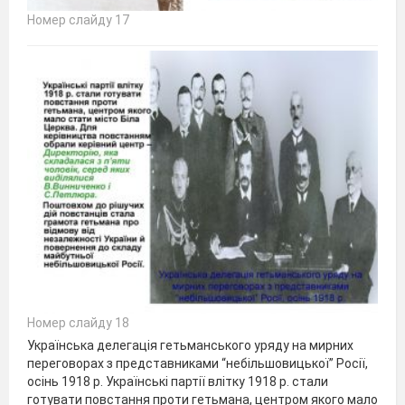
Номер слайду 17
Номер слайду 18
Українська делегація гетьманського уряду на мирних
переговорах з представниками “небільшовицької” Росії,
осінь 1918 р. Українські партії влітку 1918 р. стали
готувати повстання проти гетьмана, центром якого мало