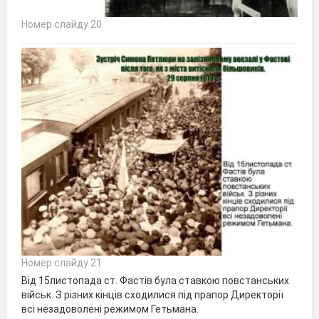
Номер слайду 20
Номер слайду 21
Від 15листопада ст. Фастів була ставкою повстанських
військ. З різних кінців сходилися під прапор Директорії
всі незадоволені режимом Гетьмана.