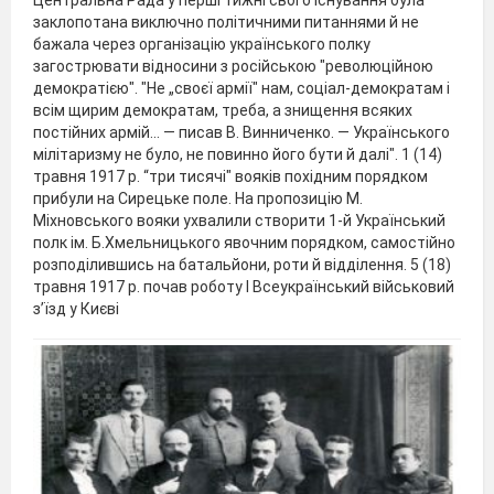
заклопотана виключно політичними питаннями й не
бажала через організацію українського полку
загострювати відносини з російською "революційною
демократією". "Не „своєї армії" нам, соціал-демократам і
всім щирим демократам, треба, а знищення всяких
постійних армій... — писав В. Винниченко. — Українського
мілітаризму не було, не повинно його бути й далі". 1 (14)
травня 1917 р. “три тисячі" вояків похідним порядком
прибули на Сирецьке поле. На пропозицію М.
Міхновського вояки ухвалили створити 1-й Український
полк ім. Б.Хмельницького явочним порядком, самостійно
розподілившись на батальйони, роти й відділення. 5 (18)
травня 1917 р. почав роботу І Всеукраїнський військовий
з’їзд у Києві