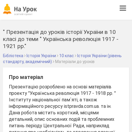
Tog
navi
" Презентація до уроків історії України в 10
класі до теми " Українська революція 1917 -
1921 рр."
Бібліотека
Історія України
10 клас
Історія України (рівень
стандарту, академічний)
Матеріали до уроків
Про матеріал
Презентацію розроблено на основі матеріалів
проекту "Українська революція 1917 - 1918 рр. "
Інституту національної пам`яті, а також
інформаційного ресурсу istpravda.com.ua. та ін.
Дана робота містить короткий, місцями
детальний, опис основних подій та проблемних
питань періоду Центральної Ради, наприклад