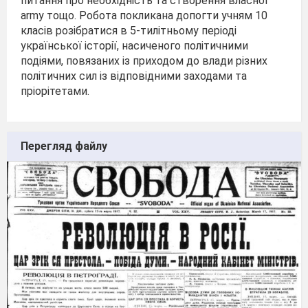
питання про необхідність та створення власної
army тощо. Робота покликана допогти учням 10
класів розібратися в 5-тилітньому періоді
української історії, насиченого політичними
подіями, повязаних із приходом до влади різних
політичних сил із відповідними заходами та
пріорітетами.
Перегляд файлу