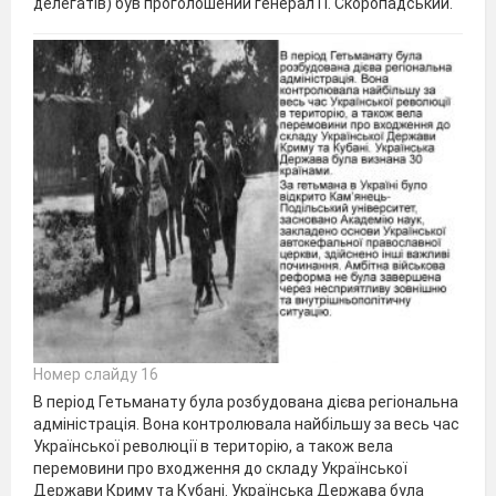
делегатів) був проголошений генерал П. Скоропадський.
Номер слайду 16
В період Гетьманату була розбудована дієва регіональна
адміністрація. Вона контролювала найбільшу за весь час
Української революції в територію, а також вела
перемовини про входження до складу Української
Держави Криму та Кубані. Українська Держава була