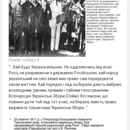
Номер слайду 8
“…Хай буде Україна вільною. Не одділяючись від всієї
Росії, не розриваючи з державою Російською, хай народ
український на свої землі має право сам порядкувати
своїм життям. Хай порядок і лад на Вкраїні дають вибрані
вселюдним, рівним, прямим і тайним голосуванням
Всенародні Українські Збори (Сойм). Всі закони, що
повинні дати той лад тут у нас, на Вкраїні, мають право
видавати тільки наші Українські Збори…”