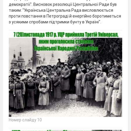
демократії". Висновок резолюції Центральної Ради був
таким: "Українська Центральна Рада висловлюється
проти повстання в Петрограді й енергійно боротиметься
з усякими спробами підтримки бунту в Україні".
Номер слайду 10