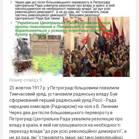
Номер слайду 9
25 жовтня 1917 р. у Петрограді більшовики повалили
Тимчасовий уряд, установили радянську владу. Був
сформований перший радянський уряд Росії - Рада
народних комісарів (Раднарком) на чолі з В. Леніним.
Через два дні після більшовицького перевороту в
Петрограді Центральна Рада ухвалила резолюцію про
владу в країні, в якій наголошувалося на необхідності
переходу влади "до рук усієї революційної демократії", а
не до рад, які "становлять лише частину революційної