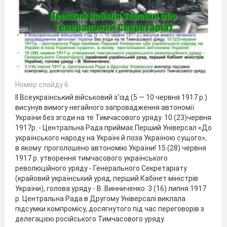
Номер слайду 6
ІІ Всеукраїнський військовий з'їзд (5 — 10 червня 1917 р.)
висунув вимогу негайного запровадження автономії
України без згоди на те Тимчасового уряду. 10 (23)червня
1917р. - Центральна Рада приймає Перший Універсал «До
українського народу на Україні й поза Україною сущого»,
в якому: проголошено автономію України! 15 (28) червня
1917 р. утворення тимчасового українського
революційного уряду - Генерального Секретаріату
(крайовий український уряд, перший Кабінет міністрів
України), голова уряду - В. Винниченко. 3 (16) липня 1917
р. Центральна Рада в Другому Універсалі виклала
підсумки компромісу, досягнутого під час переговорів з
делегацією російського Тимчасового уряду.