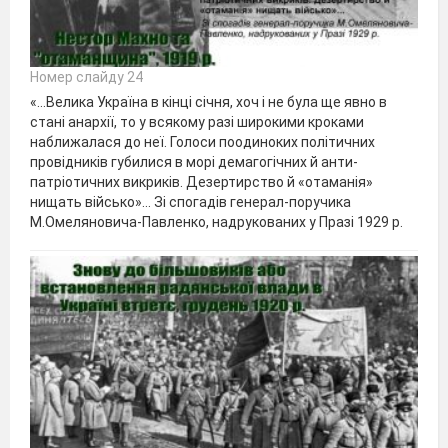
Номер слайду 24
«…Велика Україна в кінці січня, хоч і не була ще явно в
стані анархії, то у всякому разі широкими кроками
наближалася до неї. Голоси поодиноких політичних
провідників губилися в морі демагогічних й анти-
патріотичних викриків. Дезертирство й «отаманія»
нищать військо»... Зі спогадів генерал-поручика
М.Омеляновича-Павленко, надрукованих у Празі 1929 р.