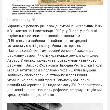
Номер слайду 26
Українська революція на західноукраїнських землях. В ніч
з 31 жовтня на 1 листопада 1918 р. у Львові українські
стрілецькі частини, очолювані полковником
Д.Вітовським, зайняли всі найважливіші урядові
установи у місті. Ці події увійшли в історію як
Листопадовий чин. Тимчасовий основний закон про
державну самостійність українських земель колишньої
Австро-Угорської монархії запроваджував назву нової
держави – Західно-Українська Народна Республіка. Після
місяця затятих боїв з поляками українці були змушені
залишити свою столицю. Утворився протяжний
українсько-польський фронт. Спочатку бої носили
позиційний характер. Це надало змогу ЗУНР облаштувати
державні справи: провести реформи, сформувати дієвий
уряд, адміністрацію, військо.