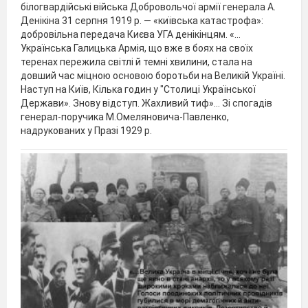
білогвардійські війська Добровольчої армії генерала А.
Денікіна 31 серпня 1919 р. — «київська катастрофа»:
добровільна передача Києва УГА денікінцям. «…
Українська Галицька Армія, що вже в боях на своїх
теренах пережила світлі й темні хвилини, стала на
довший час міцною основою боротьби на Великій Україні.
Наступ на Київ, Кілька годин у "Столиці Української
Держави». Знову відступ. Жахливий тиф»... Зі спогадів
генерал-поручика М.Омеляновича-Павленко,
надрукованих у Празі 1929 р.