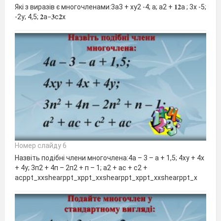
Які з виразів є многочленами:3а3 + ху2 -4; а; а2 + 𝟏𝟐а ; 3х -5;
-2у; 4,5; 𝟐а−𝟑с𝟐х
Номер слайду 6
Назвіть подібні члени многочлена:4а – 3 – а + 1,5; 4ху + 4х
+ 4у; 3п2 + 4п – 2п2 + п – 1; а2 + ас + с2 +
асppt_xxshearppt_xppt_xxshearppt_xppt_xxshearppt_x