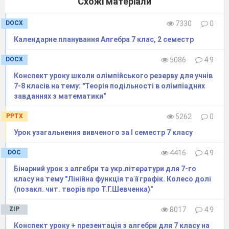
Схожі матеріали
DOCX
7330
0
Календарне планування Алгебра 7 клас, 2 семестр
DOCX
5086
4.9
Конспект уроку школи олімпійського резерву для учнів
7-8 класів на тему: "Теорія подільності в олімпіадних
завданнях з математики"
PPTX
5262
0
Урок узагальнення вивченого за І семестр 7 класу
DOC
4416
4.9
Бінарний урок з алгебри та укр.літератури для 7-го
класу на тему "Лінійна функція та її графік. Колесо долі
(позакл. чит. творів про Т.Г.Шевченка)"
ZIP
8017
4.9
Конспект уроку + презентація з алгебри для 7 класу на