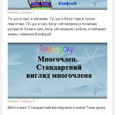
Номер слайду 1
Те, що я чую, я забуваю. Те, що я бачу і чую,я трохи
пам’ятаю. Те, що я чую, бачу і обговорюю,я починаю
розуміти. Коли я чую, бачу, обговорюю і роблю, я набуваю
знань і навичок Конфуцій
Номер слайду 2
Многочлен. Стандартний вигляд многочлена Тема уроку: