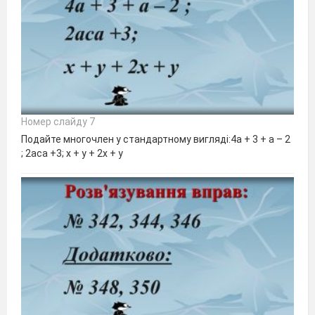
Номер слайду 7
Подайте многочлен у стандартному вигляді:4а + 3 + а – 2
; 2аса +3; х + у + 2х + у