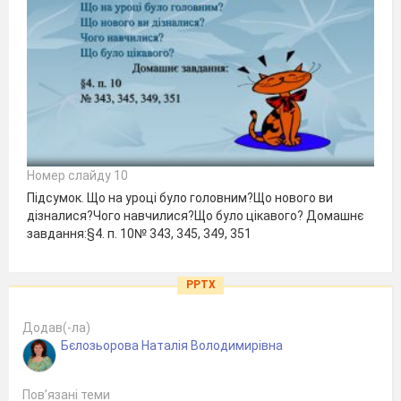
Номер слайду 10
Підсумок. Що на уроці було головним?Що нового ви
дізналися?Чого навчилися?Що було цікавого? Домашнє
завдання:§4. п. 10№ 343, 345, 349, 351
PPTX
Додав(-ла)
Бєлозьорова Наталія Володимирівна
Пов’язані теми