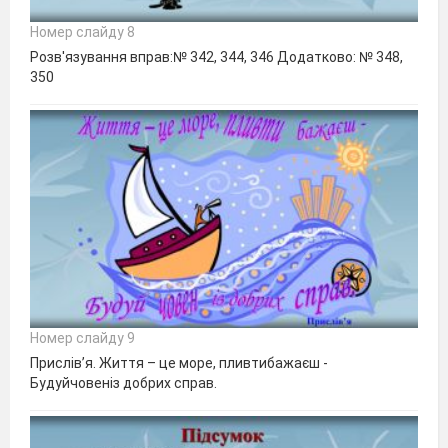
Номер слайду 8
Розв'язування вправ:№ 342, 344, 346 Додатково: № 348,
350
Номер слайду 9
Прислів’я. Життя – це море, пливтибажаєш -
Будуйчовеніз добрих справ.