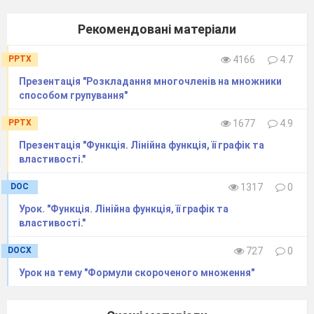
Рекомендовані матеріали
PPTX
4166
4.7
Презентація "Розкладання многочленів на множники
способом групування"
PPTX
1677
4.9
Презентація "Функція. Лінійна функція, її графік та
властивості."
DOC
1317
0
Урок. "Функція. Лінійна функція, її графік та
властивості."
DOCX
727
0
Урок на тему "Формули скороченого множення"