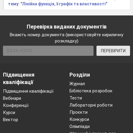
тему: "Лінійна функція, її графік та властивості"
Перевірка виданих документів
Вкажіть номер документа (використовуйте кириличну
розкладку)
ПЕРЕВІРИТИ
Підвищення
Розділи
кваліфікації
Журнал
Бібліотека розробок
Підвищення кваліфікації
Тести
Вебінари
Лабораторні роботи
Конференції
Проєкти
Курси
Конкурси
Вектор
Олімпіади