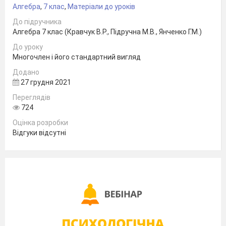
Алгебра
,
7 клас
,
Матеріали до уроків
До підручника
Алгебра 7 клас (Кравчук В.Р., Підручна М.В., Янченко Г.М.)
До уроку
Многочлен і його стандартний вигляд
Додано
27 грудня 2021
Переглядів
724
Оцінка розробки
Відгуки відсутні