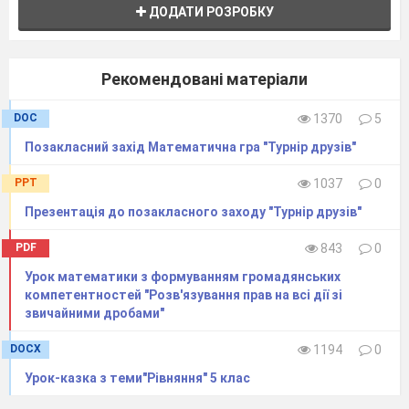
ДОДАТИ РОЗРОБКУ
Рекомендовані матеріали
DOC
1370
5
Позакласний захід Математична гра "Турнір друзів"
PPT
1037
0
Презентація до позакласного заходу "Турнір друзів"
PDF
843
0
Урок математики з формуванням громадянських
компетентностей "Розв'язування прав на всі дії зі
звичайними дробами"
DOCX
1194
0
Урок-казка з теми"Рівняння" 5 клас