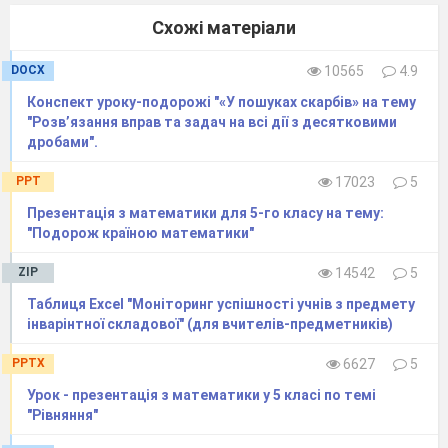
Схожі матеріали
DOCX
10565
4.9
Конспект уроку-подорожі "«У пошуках скарбів» на тему
"Розв’язання вправ та задач на всі дії з десятковими
дробами".
PPT
17023
5
Презентація з математики для 5-го класу на тему:
"Подорож країною математики"
ZIP
14542
5
Таблиця Excel "Моніторинг успішності учнів з предмету
інварінтної складової" (для вчителів-предметників)
PPTX
6627
5
Урок - презентація з математики у 5 класі по темі
"Рівняння"