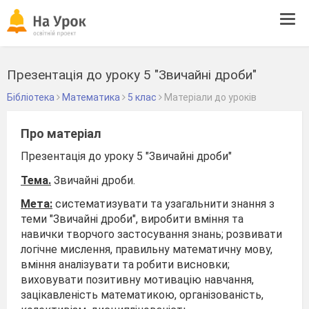
Tog
navi
Презентація до уроку 5 "Звичайні дроби"
Бібліотека
Математика
5 клас
Матеріали до уроків
Про матеріал
Презентація до уроку 5 "Звичайні дроби"
Тема.
Звичайні дроби.
Мета:
систематизувати та узагальнити знання з
теми "Звичайні дроби", виробити вміння та
навички творчого застосування знань; розвивати
логічне мислення, правильну математичну мову,
вміння аналізувати та робити висновки;
виховувати позитивну мотивацію навчання,
зацікавленість математикою, організованість,