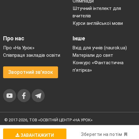
Олімпіади
Штучний інтелект для
вчителів
Курси англійської мови
Про нас
Інше
Про «На Урок»
Вхід для учнів (naurok.ua)
Співпраця закладів освіти
Матеріали до свят
Конкурс «Фантастична
п’ятірка»
Зворотний зв'язок
© 2017-2026, ТОВ «ОСВІТНІЙ ЦЕНТР «НА УРОК»
Угода користувача
|
Умови користування
|
Політика
конфіденційності
Зберегти на потім
ЗАВАНТАЖИТИ