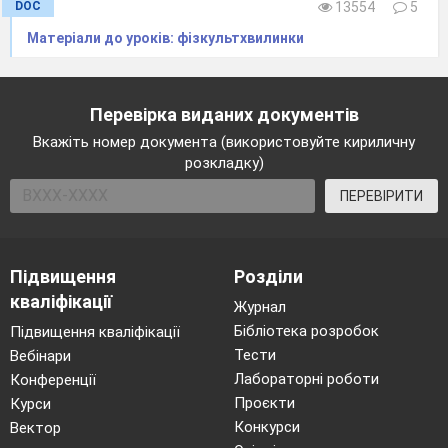
DOC
13554
5
Матеріали до уроків: фізкультхвилинки
Перевірка виданих документів
Вкажіть номер документа (використовуйте кириличну
розкладку)
ПЕРЕВІРИТИ
Підвищення
Розділи
кваліфікації
Журнал
Бібліотека розробок
Підвищення кваліфікації
Тести
Вебінари
Лабораторні роботи
Конференції
Проєкти
Курси
Конкурси
Вектор