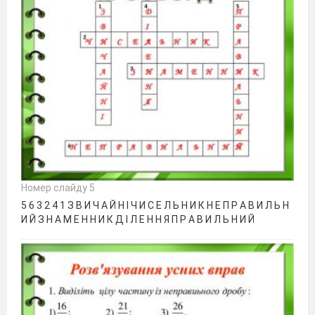
Номер слайду 5
5 6 3 2 4 1 З В И Ч А Й Н І Ч И С Е Л Ь Н И К Н Е П Р А В И Л Ь Н
И Й З Н А М Е Н Н И К Д І Л Е Н Н Я П Р А В И Л Ь Н И Й