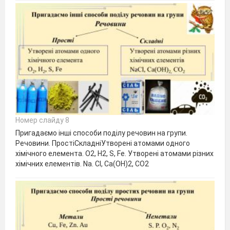
Номер слайду 8
Пригадаємо інші способи поділу речовин на групи.
Речовини. ПростіСкладніУтворені атомами одного
хімічного елемента. О2, Н2, S, Fe. Утворені атомами різних
хімічних елементів. Na. Сl, Са(OH)2, СО2