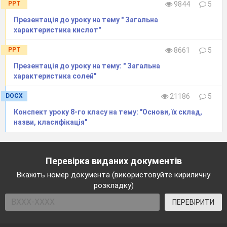
PPT
9844
5
Презентація до уроку на тему " Загальна
характеристика кислот"
PPT
8661
5
Презентація до уроку на тему: " Загальна
характеристика солей"
DOCX
21186
5
Конспект уроку 8-го класу на тему: "Основи, їх склад,
назви, класифікація"
Перевірка виданих документів
Вкажіть номер документа (використовуйте кириличну
розкладку)
ПЕРЕВІРИТИ