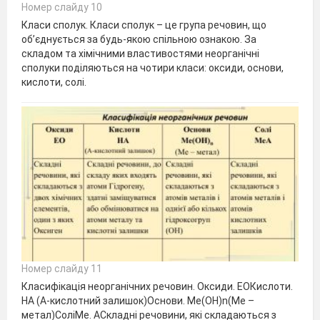
Номер слайду 10
Класи сполук. Класи сполук – це група речовин, що
об’єднується за будь-якою спільною ознакою. За
складом та хімічними властивостями неорганічні
сполуки поділяються на чотири класи: оксиди, основи,
кислоти, солі.
Номер слайду 11
Класифікація неорганічних речовин. Оксиди. ЕОКислоти.
НА (А-кислотний залишок)Основи. Ме(ОН)n(Ме –
метал)СоліМе. АСкладні речовини, які складаються з