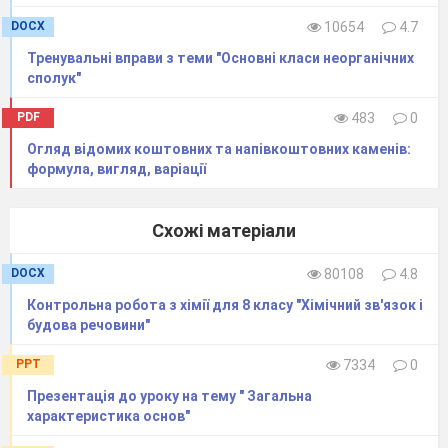
DOCX
10654
4.7
Тренувальні вправи з теми "Основні класи неорганічних
сполук"
PDF
483
0
Огляд відомих коштовних та напівкоштовних каменів:
формула, вигляд, варіації
Схожі матеріали
DOCX
80108
4.8
Контрольна робота з хімії для 8 класу "Хімічний зв'язок і
будова речовини"
PPT
7334
0
Презентація до уроку на тему " Загальна
характеристика основ"