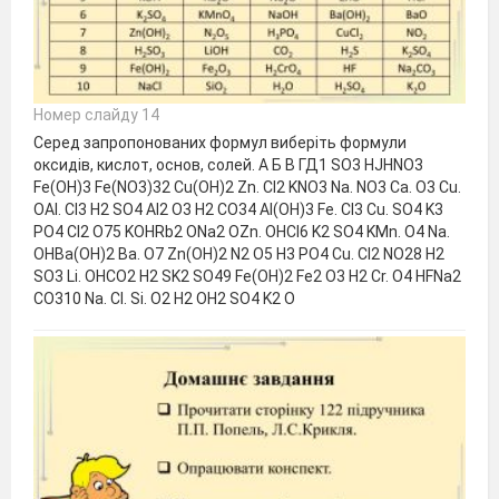
Номер слайду 14
Серед запропонованих формул виберіть формули
оксидів, кислот, основ, солей. А Б В ГД1 SO3 HJHNO3
Fe(OH)3 Fe(NO3)32 Cu(OH)2 Zn. Cl2 KNO3 Na. NO3 Ca. O3 Cu.
OAl. Cl3 H2 SO4 Al2 O3 H2 CO34 Al(OH)3 Fe. Cl3 Cu. SO4 K3
PO4 Cl2 O75 KOHRb2 ONa2 OZn. OHCl6 K2 SO4 KMn. O4 Na.
OHBa(OH)2 Ba. O7 Zn(OH)2 N2 O5 H3 PO4 Cu. Cl2 NO28 H2
SO3 Li. OHCO2 H2 SK2 SO49 Fe(OH)2 Fe2 O3 H2 Cr. O4 HFNa2
CO310 Na. Cl. Si. O2 H2 OH2 SO4 K2 O