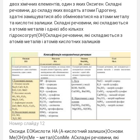
двох хімічних елементів, один з яких Оксиген. Складні
речовини, до складу яких входять атоми Гідрогену,
здатні заміщуватися або обмінюватися на атоми металу
та кислотні залишки. Складні речовини, які складаються
з атомів металів і однієї або кількох
гідроксогруп(ОН)Складні речовини, які складаються з
атомів металів і атомів кислотних залишків
Номер слайду 12
Оксиди. ЕОКислоти. НА (А-кислотний залишок)Основи.
Ме(ОН)n(Ме – метал)СоліМе. АСкладні речовини, які