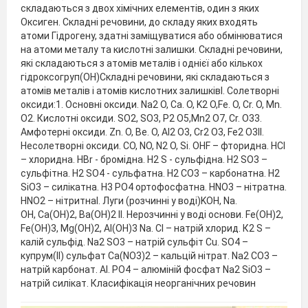
складаються з двох хімічних елементів, один з яких
Оксиген. Складні речовини, до складу яких входять
атоми Гідрогену, здатні заміщуватися або обмінюватися
на атоми металу та кислотні залишки. Складні речовини,
які складаються з атомів металів і однієї або кількох
гідроксогруп(ОН)Складні речовини, які складаються з
атомів металів і атомів кислотних залишківІ. Солетворні
оксиди:1. Основні оксиди. Na2 O, Ca. O, K2 O,Fe. O, Cr. O, Mn.
O2. Кислотні оксиди. SO2, SO3, P2 O5,Mn2 O7, Cr. O33.
Амфотерні оксиди. Zn. O, Be. O, Al2 O3, Cr2 O3, Fe2 O3ІІ.
Несолетворні оксиди. CO, NO, N2 O, Si. OНF – фторидна. HCl
– хлоридна. HBr - бромідна. H2 S - сульфідна. H2 SО3 –
сульфітна. H2 SО4 - сульфатна. H2 СО3 – карбонатна. H2
SіО3 – силікатна. H3 РО4 ортофосфатна. НNО3 – нітратна.
НNО2 – нітритнаІ. Луги (розчинні у воді)KOH, Na.
OH, Са(ОН)2, Ва(ОН)2 ІІ. Нерозчинні у воді основи. Fe(OН)2,
Fe(OН)3, Мg(ОН)2, Al(OH)3 Na. Cl – натрій хлорид. К2 S –
калій сульфід. Na2 SO3 – натрій сульфіт Cu. SO4 –
купрум(ІІ) сульфат Ca(NO3)2 – кальцій нітрат. Na2 CO3 –
натрій карбонат. Al. PO4 – алюміній фосфат Na2 SіO3 –
натрій силікат. Класифікація неорганічних речовин