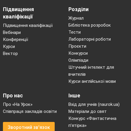
Підвищення
Розділи
кваліфікації
Журнал
Бібліотека розробок
Підвищення кваліфікації
Тести
Вебінари
Лабораторні роботи
Конференції
Проєкти
Курси
Конкурси
Вектор
Олімпіади
Штучний інтелект для
вчителів
Курси англійської мови
Про нас
Інше
Про «На Урок»
Вхід для учнів (naurok.ua)
Співпраця закладів освіти
Матеріали до свят
Конкурс «Фантастична
п’ятірка»
Зворотний зв'язок