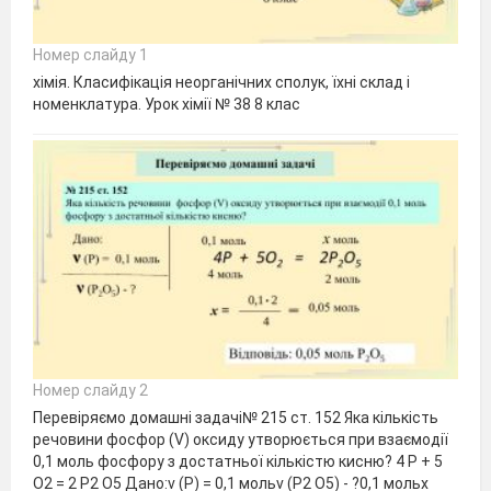
Номер слайду 1
хімія. Класифікація неорганічних сполук, їхні склад і
номенклатура. Урок хімії № 38 8 клас
Номер слайду 2
Перевіряємо домашні задачі№ 215 ст. 152 Яка кількість
речовини фосфор (V) оксиду утворюється при взаємодії
0,1 моль фосфору з достатньої кількістю кисню? 4 Р + 5
О2 = 2 Р2 О5 Дано:ν (Р) = 0,1 мольν (Р2 О5) - ?0,1 мольх