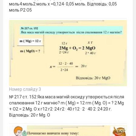
моль4 моль2 моль х =0,124∙ 0,05 моль. Відповідь: 0,05
моль Р2 О5
Номер слайду 3
№ 217 ст. 152 Яка маса магній оксиду утворюється після
спалювання 12 г магнію? m ( Мg) = 12 гm ( Мg. О) = ? 2 Мg
+ О2 = 2 Мg. О х г12 г2 ·24 г2 · 40 г12 · 2 · 40 2 ·24 20 г.
Відповідь: 20 г Мg. О