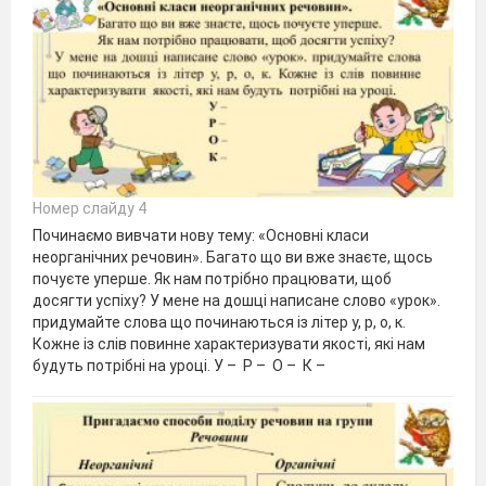
Номер слайду 4
Починаємо вивчати нову тему: «Основні класи
неорганічних речовин». Багато що ви вже знаєте, щось
почуєте уперше. Як нам потрібно працювати, щоб
досягти успіху? У мене на дошці написане слово «урок».
придумайте слова що починаються із літер у, р, о, к.
Кожне із слів повинне характеризувати якості, які нам
будуть потрібні на уроці. У – Р – О – К –