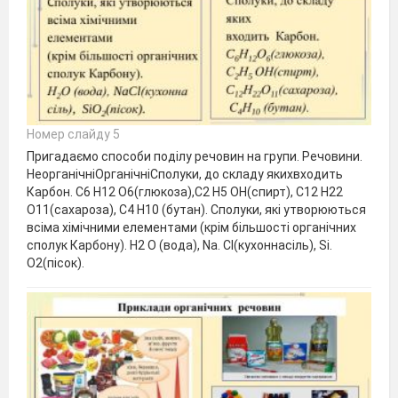
Номер слайду 5
Пригадаємо способи поділу речовин на групи. Речовини.
НеорганічніОрганічніСполуки, до складу якихвходить
Карбон. C6 Н12 О6(глюкоза),С2 Н5 ОН(спирт), C12 Н22
О11(сахароза), С4 Н10 (бутан). Сполуки, які утворюються
всіма хімічними елементами (крім більшості органічних
сполук Карбону). Н2 О (вода), Na. Cl(кухоннасіль), Si.
O2(пісок).