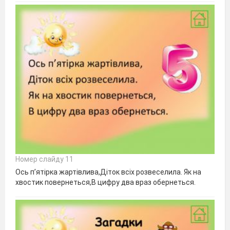
Номер слайду 11
Ось п’ятірка жартівлива,Діток всіх розвеселила. Як на
хвостик повернеться,В цифру два враз обернеться.