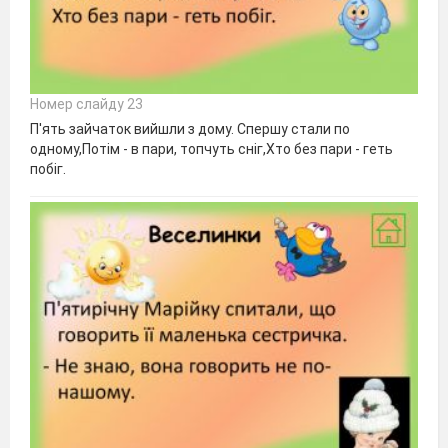
Номер слайду 23
П'ять зайчаток вийшли з дому. Спершу стали по
одному,Потiм - в пари, топчуть снiг,Хто без пари - геть
побiг.