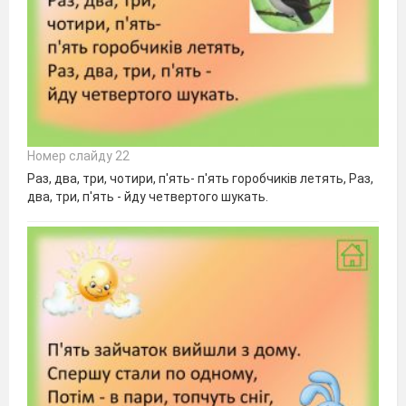
Номер слайду 22
Раз, два, три, чотири, п'ять- п'ять горобчиків летять, Раз,
два, три, п'ять - йду четвертого шукать.