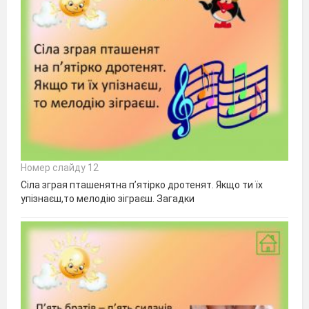
Номер слайду 12
Сіла зграя пташенятна п’ятірко дротенят. Якщо ти їх
упізнаєш,то мелодію зіграєш. Загадки