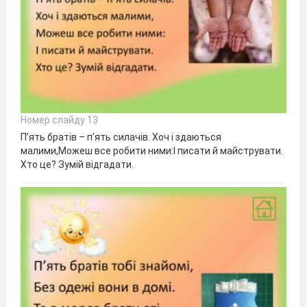
Номер слайду 13
П’ять братів – п’ять силачів. Хоч і здаються
малими,Можеш все робити ними:І писати й майструвати.
Хто це? Зумій відгадати.