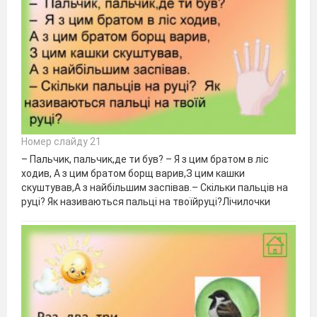
Номер слайду 21
– Пальчик, пальчик,де ти був? – Я з цим братом в ліс
ходив, А з цим братом борщ варив,З цим кашки
скуштував,А з найбільшим заспівав.– Скільки пальців на
руці? Як називаються пальці на твоїйруці?Лічилочки