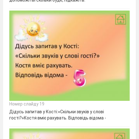
допоможітьІ скільки буде, підкажіть.
Номер слайду 19
Дідусь запитав у Кості:«Скільки звуків у слові
гості?»Костя вміє рахувать. Відповідь відома -