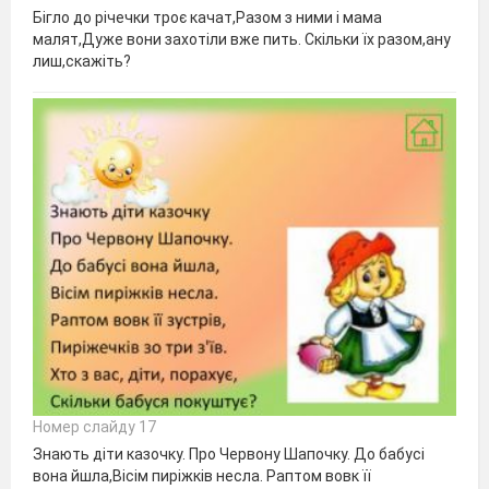
Бігло до річечки троє качат,Разом з ними і мама
малят,Дуже вони захотіли вже пить. Скільки їх разом,ану
лиш,скажіть?
Номер слайду 17
Знають діти казочку. Про Червону Шапочку. До бабусі
вона йшла,Вісім пиріжків несла. Раптом вовк її