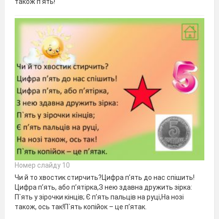
також п’ять!
Номер слайду 10
Чи й то хвостик стирчить?Цифра п’ять до нас спішить!
Цифра п’ять, або п’ятірка,З нею здавна дружить зірка:
П`ять у зірочки кінців; Є п’ять пальців на руці,На нозі
також, ось так!П`ять копійок – це п’ятак.