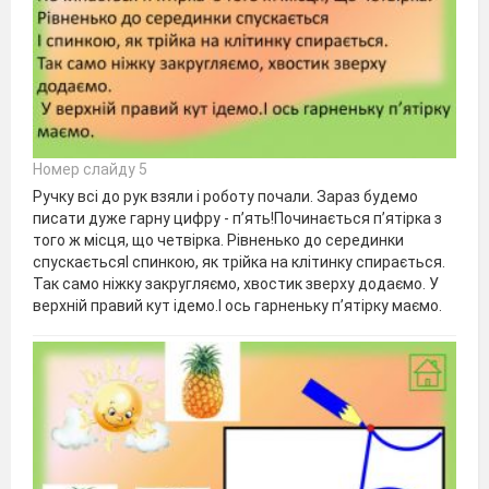
Номер слайду 5
Ручку всі до рук взяли і роботу почали. Зараз будемо
писати дуже гарну цифру - п’ять!Починається п’ятірка з
того ж місця, що четвірка. Рівненько до серединки
спускаєтьсяІ спинкою, як трійка на клітинку спирається.
Так само ніжку закругляємо, хвостик зверху додаємо. У
верхній правий кут ідемо.І ось гарненьку п’ятірку маємо.