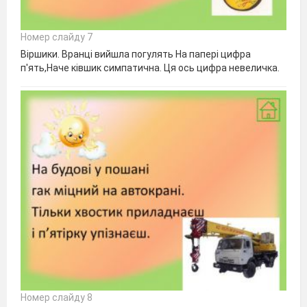
Номер слайду 7
Віршики. Вранці вийшла погулять На папері цифра
п'ять,Наче ківшик симпатична. Ця ось цифра невеличка.
Номер слайду 8