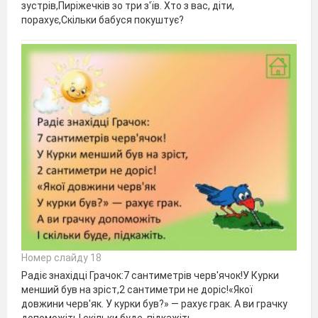
зустрів,Пиріжечків зо три з'їв. Хто з вас, діти,
порахує,Скільки бабуся покуштує?
Номер слайду 18
Радіє знахідці Грачок:7 сантиметрів черв'ячок!У Курки
менший був на зріст,2 сантиметри не доріс!«Якої
довжини черв'як. У курки був?» — рахує грак. А ви грачку