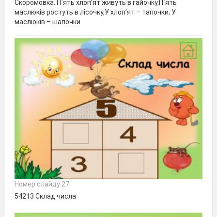
Скоромовка. П`ять хлоп’ят живуть в гайочку,П`ять
маслюків ростуть в лісочку,У хлоп’ят – тапочки, У
маслюків – шапочки.
Номер слайду 27
54213 Склад числа