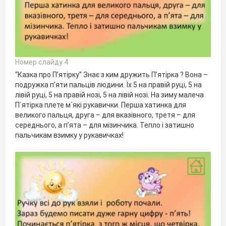
Номер слайду 4
“Казка про П’ятірку” Знає з ким дружить П’ятірка ? Вона –
подружка п’яти пальців людини. Їх 5 на правій руці, 5 на
лівій руці, 5 на правій нозі, 5 на лівій нозі. На зиму малеча
П`ятірка плете м`які рукавички. Перша хатинка для
великого пальця, друга – для вказівного, третя – для
середнього, а п’ята – для мізинчика. Тепло і затишно
пальчикам взимку у рукавичках!