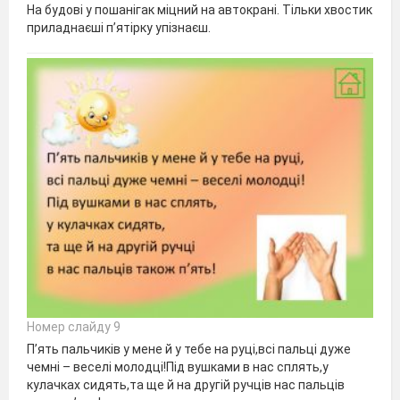
На будові у пошанігак міцний на автокрані. Тільки хвостик
приладнаєші п’ятірку упізнаєш.
Номер слайду 9
П’ять пальчиків у мене й у тебе на руці,всі пальці дуже
чемні – веселі молодці!Під вушками в нас сплять,у
кулачках сидять,та ще й на другій ручців нас пальців