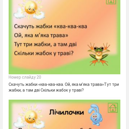
Номер слайду 20
Скачуть жабки «ква-ква-ква. Ой, яка м’яка трава»Тут три
жабки, а там дві Скільки жабок у траві?